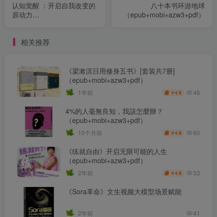
认知觉醒 ：开启自我改变的
八十本书环游地球
原动力
（epub+mobi+azw3+pdf）
（epub+mobi+azw3+pdf）
相关推荐
《梁漱溟日用修身五书》[套装共7册]
（epub+mobi+azw3+pdf）
46
1年前
4.9
￥
4%的人毫無良知，我該怎麼辦？
（epub+mobi+azw3+pdf）
60
10个月前
4.9
￥
《练就自由》开启无限可能的人生
（epub+mobi+azw3+pdf）
33
2年前
4.9
￥
《Sora革命》文生视频大模型场景赋能
2年前
41