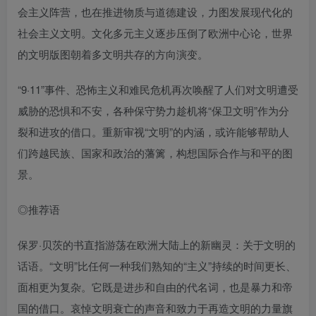
会主义阵营，也在推进物质与道德建设，力图发展现代化的
社会主义文明。文化多元主义逐步压倒了欧洲中心论，世界
的文明版图朝着多文明共存的方向演变。
“9·11”事件、恐怖主义和难民危机再次唤醒了人们对文明遭受
威胁的恐惧和不安，各种保守势力趁机将“保卫文明”作为分
裂和进攻的借口。重新审视“文明”的内涵，或许能够帮助人
们跨越民族、国家和政治的藩篱，构想国际合作与和平的图
景。
◎推荐语
保罗·贝茨的书直指游荡在欧洲大陆上的新幽灵：关于文明的
话语。“文明”比任何一种我们熟知的“主义”持续的时间更长、
面相更为复杂。它既是进步和自由的代名词，也是暴力和帝
国的借口。哀悼文明衰亡的声音和致力于再造文明的力量旗