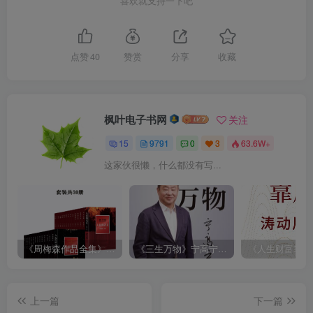
喜欢就支持一下吧
点赞
40
赞赏
分享
收藏
枫叶电子书网
关注
15
9791
0
3
63.6W+
这家伙很懒，什么都没有写...
《周梅森作品全集》[共30册]
《三生万物》宁高宁（epub+mobi+azw3+pdf）
上一篇
下一篇