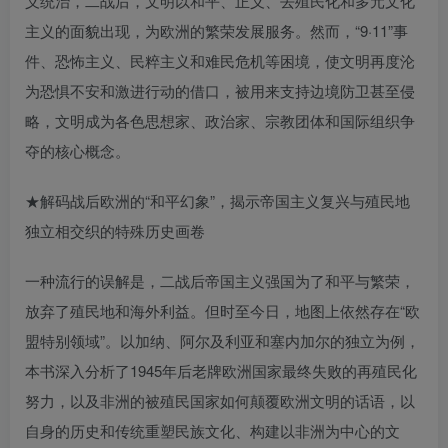
义统治，二战后，文明以和平、正义、去殖民化和多元文化
主义的面貌出现，为欧洲的繁荣发展服务。然而，“9·11”事
件、恐怖主义、民粹主义和难民危机等困境，使文明再度沦
为恐惧不安和激进行动的借口，被用来支持边境防卫甚至侵
略，文明成为各色思想家、政治家、宗教团体和国际组织争
夺的核心概念。
★解码战后欧洲的“和平幻象”，揭示帝国主义复兴与殖民地
独立相交织的特殊历史画卷
一种流行的误解是，二战后帝国主义强国为了和平与繁荣，
放弃了殖民地和海外利益。但时至今日，地图上依然存在“欧
盟特别领域”。以加纳、阿尔及利亚和塞内加尔的独立为例，
本书深入分析了1945年后老牌欧洲国家最终失败的再殖民化
努力，以及非洲的被殖民国家如何颠覆欧洲文明的话语，以
自身的历史和传统重塑民族文化、构建以非洲为中心的文