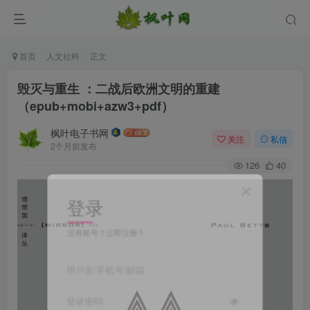
首页
人文社科
正文
毁灭与重生 ：二战后欧洲文明的重建
（epub+mobi+azw3+pdf）
枫叶电子书网
关注
私信
2个月前发布
126
40
登录
没有账号？立即注册
用户名/手机号/邮箱
登录密码