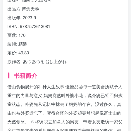
出品方:
博集天卷
出版年:
2023-9
ISBN:
9787572613081
页数:
176
装帧:
精装
定价:
49.80
原作名:
あつあつを召し上がれ
书籍简介
借由食物展开的种种人生故事 慢慢品尝每一道美食所赋予人
重生的力量与意义 妈妈竟然叫外婆小花，说外婆已经回归孩
童状态。外婆先从记忆中抹去了妈妈的存在。没过多久，真
由也被外婆遗忘了。变得奇怪的外婆却突然想起像富士山的
天然刨冰。 即将调职去加拿大的男友，带着女友造访一家父
亲生前最常去的看起来毫不起眼却有着美味料理的餐馆，他