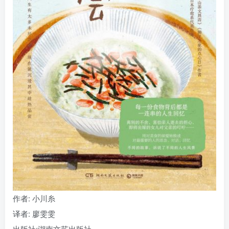
找回密码
|
免密登录
记住登录
登录
社交账号登录
作者
: 小川糸
译者
: 廖雯雯
出版社:
湖南文艺出版社