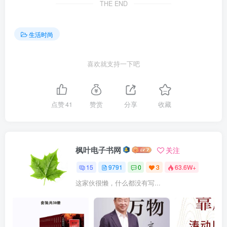
THE END
生活时尚
喜欢就支持一下吧
点赞
41
赞赏
分享
收藏
枫叶电子书网
关注
15
9791
0
3
63.6W+
这家伙很懒，什么都没有写...