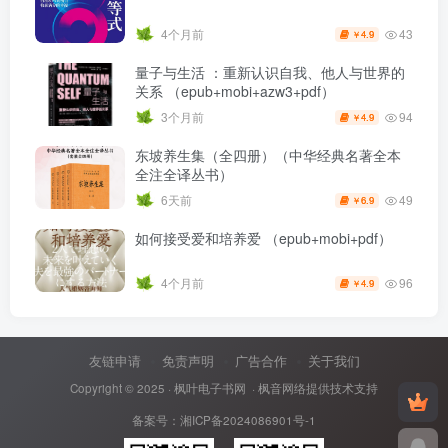
43
4个月前
4.9
￥
量子与生活 ：重新认识自我、他人与世界的
关系 （epub+mobi+azw3+pdf）
94
3个月前
4.9
￥
东坡养生集（全四册）（中华经典名著全本
全注全译丛书）
49
6天前
6.9
￥
如何接受爱和培养爱 （epub+mobi+pdf）
96
4个月前
4.9
￥
友链申请
免责声明
广告合作
关于我们
Copyright © 2025 ·
枫叶电子书网
· 枫音网络提供技术支持
备案号：
湘ICP备2024086901号-1