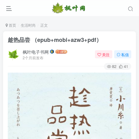
首页
生活时尚
正文
趁热品尝 （epub+mobi+azw3+pdf）
枫叶电子书网
关注
私信
2个月前发布
82
41
登录
没有账号？立即注册
用户名/手机号/邮箱
登录密码