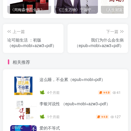
《周梅森作品全集》[共30册]
《三生万物》宁高宁（epub+mobi+azw3+pdf）
上一篇
下一篇
论可能生活 ：初版
我们为什么会生病
（epub+mobi+azw3+pdf）
（epub+mobi+azw3+pdf）
相关推荐
这么睡，不会累（epub+mobi+pdf）
41
4个月前
4.9
￥
李银河说性 （epub+mobi+azw3+pdf）
127
1个月前
4.9
￥
爱的不等式