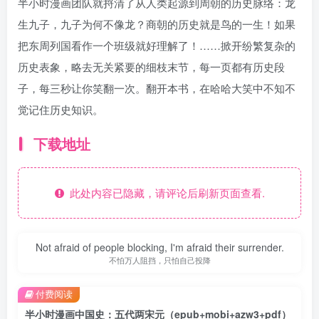
半小时漫画团队就捋清了从人类起源到周朝的历史脉络：龙
生九子，九子为何不像龙？商朝的历史就是鸟的一生！如果
把东周列国看作一个班级就好理解了！……掀开纷繁复杂的
历史表象，略去无关紧要的细枝末节，每一页都有历史段
子，每三秒让你笑翻一次。翻开本书，在哈哈大笑中不知不
觉记住历史知识。
下载地址
此处内容已隐藏，请评论后刷新页面查看.
Not afraid of people blocking, I'm afraid their surrender.
不怕万人阻挡，只怕自己投降
付费阅读
半小时漫画中国史：五代两宋元（epub+mobi+azw3+pdf）