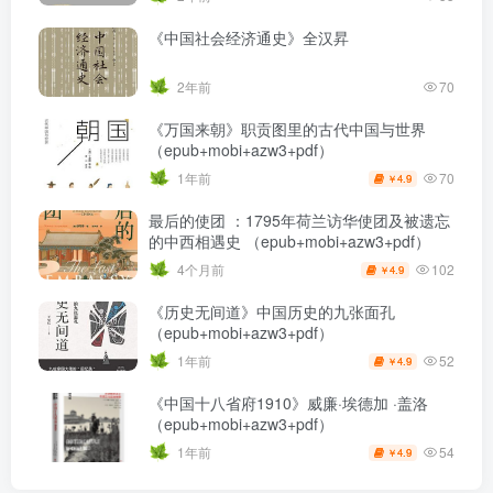
《中国社会经济通史》全汉昇
2年前
70
《万国来朝》职贡图里的古代中国与世界
（epub+mobi+azw3+pdf）
70
1年前
4.9
￥
最后的使团 ：1795年荷兰访华使团及被遗忘
的中西相遇史 （epub+mobi+azw3+pdf）
102
4个月前
4.9
￥
《历史无间道》中国历史的九张面孔
（epub+mobi+azw3+pdf）
52
1年前
4.9
￥
《中国十八省府1910》威廉·埃德加 ·盖洛
（epub+mobi+azw3+pdf）
54
1年前
4.9
￥