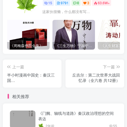
15
9791
0
3
63.6W+
这家伙很懒，什么都没有写...
《周梅森作品全集》[共30册]
《三生万物》宁高宁（epub+mobi+azw3+pdf）
上一篇
下一篇
半小时漫画中国史：秦汉三
丘吉尔：第二次世界大战回
国
忆录（全六卷 共12册）
（epub+mobi+azw3+pdf）
相关推荐
《门阙、轴线与道路》秦汉政治理想的空间
表达
2年前
55