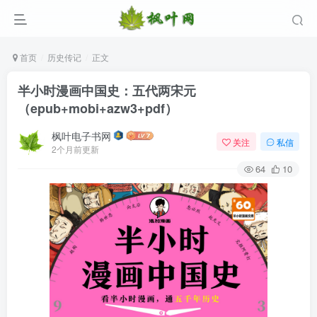
首页
历史传记
正文
半小时漫画中国史：五代两宋元
（epub+mobi+azw3+pdf）
枫叶电子书网
关注
私信
2个月前更新
64
10