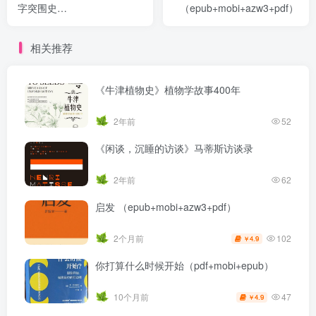
字突围史
（epub+mobi+azw3+pdf）
（epub+mobi+azw3+pdf）
相关推荐
《牛津植物史》植物学故事400年
2年前
52
《闲谈，沉睡的访谈》马蒂斯访谈录
2年前
62
启发 （epub+mobi+azw3+pdf）
102
2个月前
4.9
￥
你打算什么时候开始（pdf+mobi+epub）
47
10个月前
4.9
￥