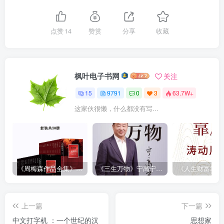
点赞
14
赞赏
分享
收藏
枫叶电子书网
关注
15
9791
0
3
63.7W+
这家伙很懒，什么都没有写...
《周梅森作品全集》[共30册]
《三生万物》宁高宁（epub+mobi+azw3+pdf）
上一篇
下一篇
中文打字机 ：一个世纪的汉
思想家