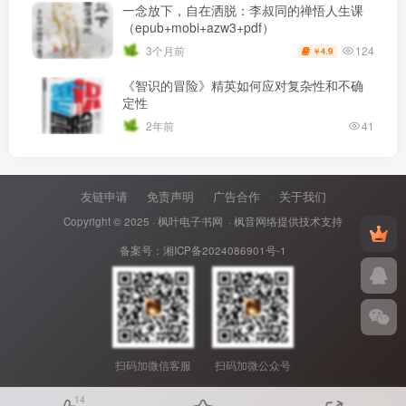
一念放下，自在洒脱：李叔同的禅悟人生课
（epub+mobi+azw3+pdf）
124
3个月前
4.9
￥
《智识的冒险》精英如何应对复杂性和不确
定性
2年前
41
友链申请
免责声明
广告合作
关于我们
Copyright © 2025 ·
枫叶电子书网
· 枫音网络提供技术支持
备案号：
湘ICP备2024086901号-1
扫码加微信客服
扫码加微公众号
14