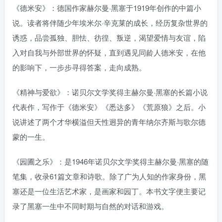
《德米安》：德国作家赫尔曼·黑塞于1919年创作的中篇小
说。读者将伴随少年埃米尔·辛克莱的成长，经历复杂世界的
诱惑，品尝孤独、胆怯、彷徨、叛逆，渴望爱情与友谊，陷
入对自我与外部世界的怀疑，直到遇见同龄人德米安，在他
的影响下，一步步寻得答案，走向成熟。
《精神与爱欲》：诺贝尔文学奖得主赫尔曼·黑塞的长篇小说
代表作，写作于《德米安》《悉达多》《荒原狼》之后。小
说讲述了两个才华横溢但天性迥异的青年纳尔齐斯与歌尔德
蒙的一生。
《园圃之乐》：是1946年诺贝尔文学奖得主赫尔曼·黑塞的随
笔集，收录61篇文章和诗歌。除了广为人知的作家身份，黑
塞还是一位生活艺术家，是画家和园丁。本书文字便主要记
录了黑塞一生中不同时期与自然的对话和游戏。