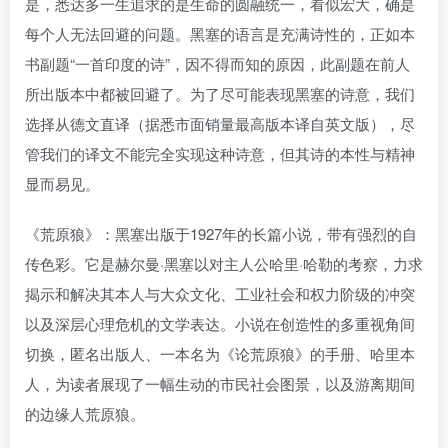
是，悉达多一生追求的是生命的圆融统一，看似宏大，确是
每个人无法回避的问题。黑塞的语言是充满诗性的，正如本
书副题“一首印度的诗”，因不得而知的原因，此副题在前人
所出版本中都被回避了。为了尽可能表现黑塞的诗意，我们
选择从德文直译（据悉市面销量最高版本译自英文版），尽
管我们的译文不能完全实现这种诗意，但其诗的本性与精神
显而易见。
《荒原狼》：黑塞出版于1927年的长篇小说，带有强烈的自
传色彩。它是赫尔曼·黑塞以对主人公哈里·哈勒的考察，力求
揭示和解决其本人与大众文化、工业社会和权力阶级的冲突
以及深层心理危机的文学表达。小说在创造性的多重视角间
切换，匿名出版人、一本名为《论荒原狼》的手册、哈里本
人，为读者展现了一幅生动的市民社会图景，以及游离期间
的边缘人荒原狼。