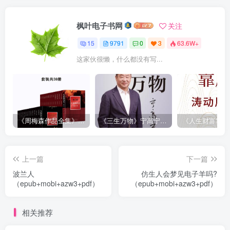
枫叶电子书网
关注
15
9791
0
3
63.6W+
这家伙很懒，什么都没有写...
《周梅森作品全集》[共30册]
《三生万物》宁高宁（epub+mobi+azw3+pdf）
上一篇
下一篇
波兰人
仿生人会梦见电子羊吗?
（epub+mobi+azw3+pdf）
（epub+mobi+azw3+pdf）
相关推荐