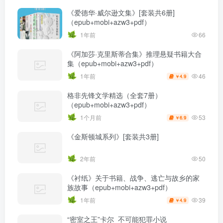
《爱德华·威尔逊文集》[套装共6册]
（epub+mobi+azw3+pdf）
1年前
66
《阿加莎·克里斯蒂合集》推理悬疑书籍大合
集（epub+mobi+azw3+pdf）
46
1年前
4.9
￥
格非先锋文学精选（全套7册）
（epub+mobi+azw3+pdf）
53
1个月前
6.9
￥
《金斯顿城系列》[套装共3册]
2年前
50
《衬纸》关于书籍、战争、逃亡与故乡的家
族故事（epub+mobi+azw3+pdf）
39
1年前
4.9
￥
“密室之王”卡尔_不可能犯罪小说