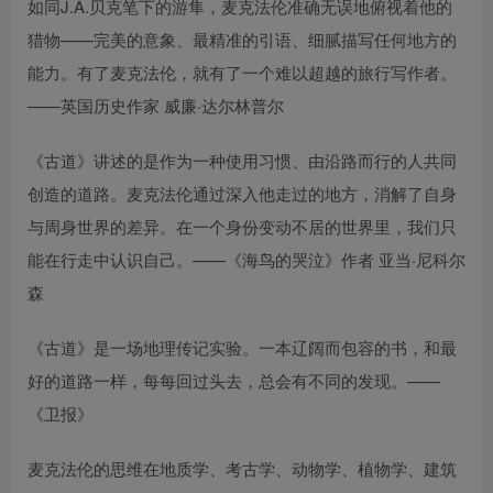
如同J.A.贝克笔下的游隼，麦克法伦准确无误地俯视着他的
猎物——完美的意象、最精准的引语、细腻描写任何地方的
能力。有了麦克法伦，就有了一个难以超越的旅行写作者。
——英国历史作家 威廉·达尔林普尔
《古道》讲述的是作为一种使用习惯、由沿路而行的人共同
创造的道路。麦克法伦通过深入他走过的地方，消解了自身
与周身世界的差异。在一个身份变动不居的世界里，我们只
能在行走中认识自己。——《海鸟的哭泣》作者 亚当·尼科尔
森
《古道》是一场地理传记实验。一本辽阔而包容的书，和最
好的道路一样，每每回过头去，总会有不同的发现。——
《卫报》
麦克法伦的思维在地质学、考古学、动物学、植物学、建筑