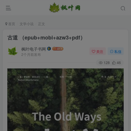
首页
文学小说
正文
古道 （epub+mobi+azw3+pdf）
枫叶电子书网
关注
私信
2个月前发布
128
46
登录
没有账号？立即注册
用户名/手机号/邮箱
登录密码