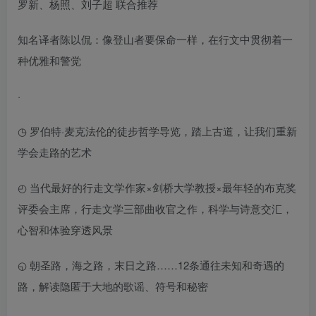
罗新、杨照、刘子超 联合推荐
知名译者陈以侃：像登山者要保命一样，在行文中贯彻着一
种优雅和警觉
·
◷ 罗伯特·麦克法伦的徒步哲学导览，踏上古道，让我们重新
学会走路的艺术
◴ 当代最好的行走文学作家×剑桥大学教授×最年轻的布克奖
评委会主席，行走文学三部曲收官之作，科学与诗意交汇，
心智和体验穿透风景
◵ 朝圣路，海之路，末日之路……12条通往未知和奇遇的
路，解读隐匿于大地的歌谣、符号和秘密