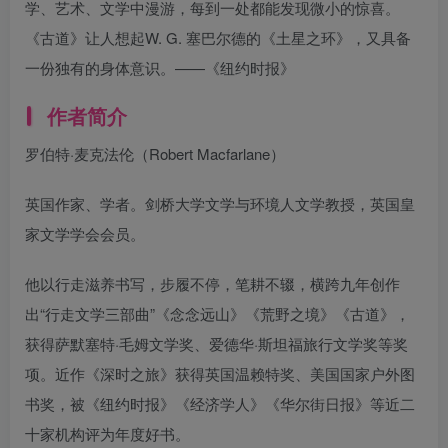
学、艺术、文学中漫游，每到一处都能发现微小的惊喜。
《古道》让人想起W. G. 塞巴尔德的《土星之环》，又具备
一份独有的身体意识。——《纽约时报》
作者简介
罗伯特·麦克法伦（Robert Macfarlane）
英国作家、学者。剑桥大学文学与环境人文学教授，英国皇
家文学学会会员。
他以行走滋养书写，步履不停，笔耕不辍，横跨九年创作
出“行走文学三部曲”《念念远山》《荒野之境》《古道》，
获得萨默塞特·毛姆文学奖、爱德华·斯坦福旅行文学奖等奖
项。近作《深时之旅》获得英国温赖特奖、美国国家户外图
书奖，被《纽约时报》《经济学人》《华尔街日报》等近二
十家机构评为年度好书。