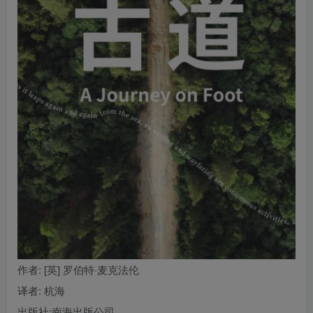
找回密码
|
免密登录
记住登录
登录
社交账号登录
作者
: [英] 罗伯特·麦克法伦
译者
: 杭海
出版社:
南海出版公司