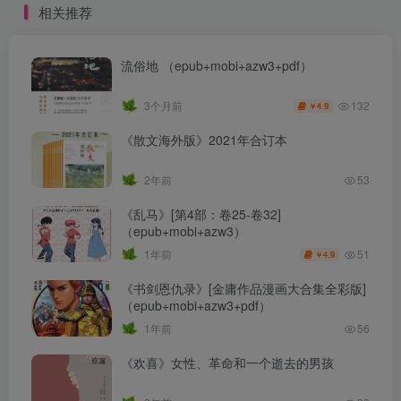
相关推荐
流俗地 （epub+mobi+azw3+pdf）
132
3个月前
4.9
￥
《散文海外版》2021年合订本
2年前
53
《乱马》[第4部：卷25-卷32]
（epub+mobi+azw3）
51
1年前
4.9
￥
《书剑恩仇录》[金庸作品漫画大合集全彩版]
（epub+mobi+azw3+pdf）
1年前
56
《欢喜》女性、革命和一个逝去的男孩