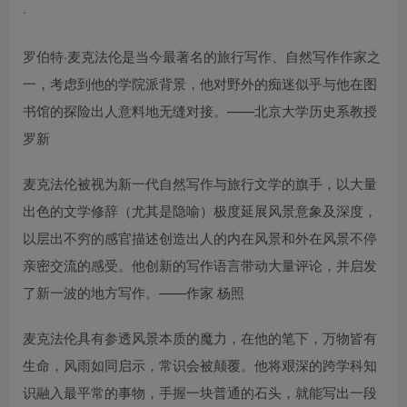
·
罗伯特·麦克法伦是当今最著名的旅行写作、自然写作作家之
一，考虑到他的学院派背景，他对野外的痴迷似乎与他在图
书馆的探险出人意料地无缝对接。——北京大学历史系教授
罗新
麦克法伦被视为新一代自然写作与旅行文学的旗手，以大量
出色的文学修辞（尤其是隐喻）极度延展风景意象及深度，
以层出不穷的感官描述创造出人的内在风景和外在风景不停
亲密交流的感受。他创新的写作语言带动大量评论，并启发
了新一波的地方写作。——作家 杨照
麦克法伦具有参透风景本质的魔力，在他的笔下，万物皆有
生命，风雨如同启示，常识会被颠覆。他将艰深的跨学科知
识融入最平常的事物，手握一块普通的石头，就能写出一段