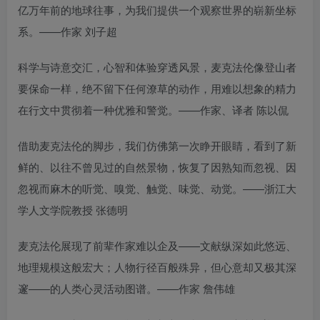
亿万年前的地球往事，为我们提供一个观察世界的崭新坐标
系。——作家 刘子超
科学与诗意交汇，心智和体验穿透风景，麦克法伦像登山者
要保命一样，绝不留下任何潦草的动作，用难以想象的精力
在行文中贯彻着一种优雅和警觉。——作家、译者 陈以侃
借助麦克法伦的脚步，我们仿佛第一次睁开眼睛，看到了新
鲜的、以往不曾见过的自然景物，恢复了因熟知而忽视、因
忽视而麻木的听觉、嗅觉、触觉、味觉、动觉。——浙江大
学人文学院教授 张德明
麦克法伦展现了前辈作家难以企及——文献纵深如此悠远、
地理规模这般宏大；人物行径百般殊异，但心意却又极其深
邃——的人类心灵活动图谱。——作家 詹伟雄