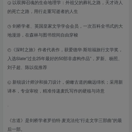
◶ 以双脚召魂的生命地理学：外祖父的葬礼之路，天才诗人
的死亡之路，用行走重写逝者的人生
◷ 剑桥学者、英国皇家文学学会会员，一次百科全书式的大
地漫游，在森林与图书馆间自由穿梭
◴《深时之旅》作者代表作，获爱德华·斯坦福旅行文学奖，
入选Slate“过去25年最好的50部非虚构作品”，罗新、杨照、
刘子超、陈以侃推荐
◵ 新锐设计师汐和操刀设计，俯瞰古道的幽远绵长；采用新
译本，专业审校，精准传递麦氏写作的硬核与诗意
·
《古道》是剑桥学者罗伯特·麦克法伦“行走文学三部曲”的最
后一部。