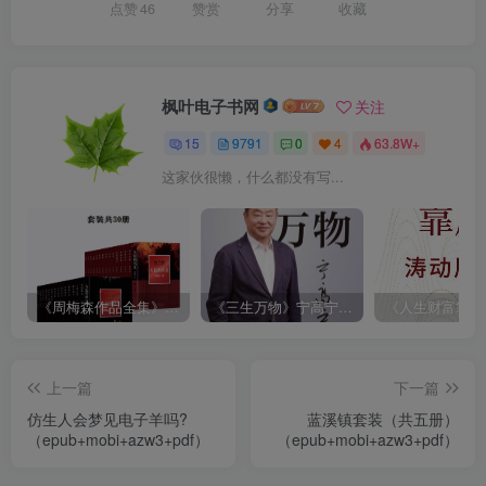
点赞
46
赞赏
分享
收藏
枫叶电子书网
关注
15
9791
0
4
63.8W+
这家伙很懒，什么都没有写...
《周梅森作品全集》[共30册]
《三生万物》宁高宁（epub+mobi+azw3+pdf）
上一篇
下一篇
仿生人会梦见电子羊吗?
蓝溪镇套装（共五册）
（epub+mobi+azw3+pdf）
（epub+mobi+azw3+pdf）