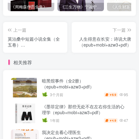
《周梅森作品全集》[共30册]
《三生万物》宁高宁（epub+mobi+azw3+pdf）
上一篇
下一篇
莫泊桑中短篇小说全集（全
人生得意在长安：诗说大唐
五卷）
（epub+mobi+azw3+pdf）
（epub+mobi+azw3+pdf）
相关推荐
暗黑馆事件（全2册）
（epub+mobi+azw3+pdf）
95
3个月前
6.9
￥
《墨菲定律》那些无处不在左右你生活的心
理学（epub+mobi+azw3+pdf）
47
1年前
4.9
￥
我决定去看心理医生
（epub+mobi+azw3+pdf）