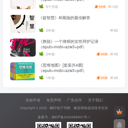
122
5个月前
4.9
￥
《超智慧》AI風險的最佳解答
2年前
60
《挣脱》一个律师的女性辩护记录
（epub+mobi+azw3+pdf）
43
2年前
4.9
￥
《思维地图》[套装共4册]
（epub+mobi+azw3+pdf）
45
1年前
4.9
￥
友链申请
免责声明
广告合作
关于我们
Copyright © 2025 ·
枫叶电子书网
· 枫音网络提供技术支持
备案号：
湘ICP备2024086901号-1