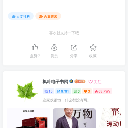
人文社科
合集套装
喜欢就支持一下吧
点赞
7
赞赏
分享
收藏
枫叶电子书网
关注
15
9791
0
3
63.7W+
这家伙很懒，什么都没有写...