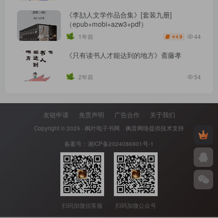
《李劼人文学作品合集》[套装九册]
（epub+mobi+azw3+pdf）
44
1年前
4.9
￥
《只有读书人才能达到的地方》斋藤孝
2年前
54
友链申请
免责声明
广告合作
关于我们
Copyright © 2025 ·
枫叶电子书网
· 枫音网络提供技术支持
备案号：
湘ICP备2024086901号-1
扫码加微信客服
扫码加微公众号