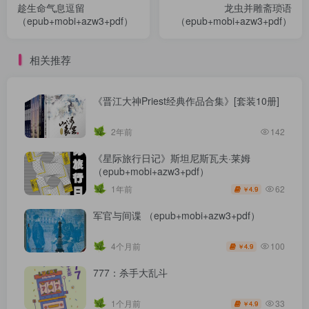
趁生命气息逗留
龙虫并雕斋琐语
（epub+mobi+azw3+pdf）
（epub+mobi+azw3+pdf）
相关推荐
《晋江大神Priest经典作品合集》[套装10册]
2年前
142
《星际旅行日记》斯坦尼斯瓦夫·莱姆
（epub+mobi+azw3+pdf）
62
1年前
4.9
￥
军官与间谍 （epub+mobi+azw3+pdf）
100
4个月前
4.9
￥
777：杀手大乱斗
33
1个月前
4.9
￥