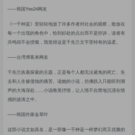
——韩国Yes24网友
《一千种蓝》里轻轻地放了许多作者对社会的观察，散放在
每一个出现的角色中，恰到好处的点出而不是控诉，读者有
共鸣却不会愤慨，我觉得这是千先兰文字里特有的温柔。
——台湾博客来网友
千先兰执着探索的主题，正是每个人都无法避免的死亡、失
去和人生被侵蚀的痛苦。读她的小说，仿佛跌入只能听到潮
声的大海深处……小说唯美抒情，让人情不自禁地沉浸在情
感的波涛之中。
——韩国作家金草叶
这部小说文如其名，是一部像一千种蓝一样梦幻而又优雅的