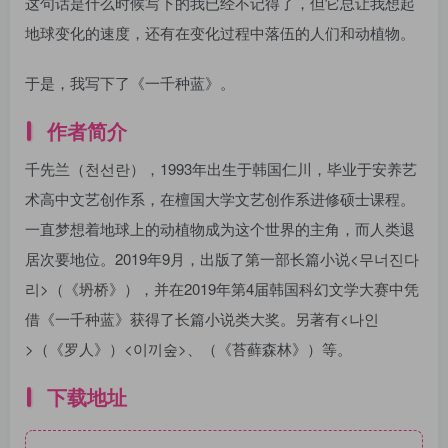
这句话是什么时候写下的我已经不记得了，但它总让我想起
地球变化的速度，还有在变化过程中落伍的人们和动植物。
于是，我写下了《一千种蓝》。
作者简介
千先兰（천선란），1993年出生于韩国仁川，毕业于安养艺
术高中文艺创作系，在檀国大学文艺创作系进修硕士课程。
一直梦想着地球上的动植物成为这个世界的主角，而人类退
居次要地位。2019年9月，出版了第一部长篇小说<무너진다
리>（《坍桥》），并在2019年第4届韩国科幻文学大赛中凭
借《一千种蓝》获得了长篇小说类大奖。另著有<나인
>（《罗人》）<이끼숲>、（《苔藓森林》）等。
下载地址