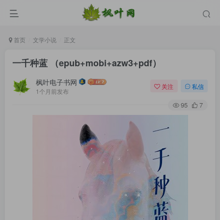
首页
文学小说
正文
一千种蓝 （epub+mobi+azw3+pdf）
枫叶电子书网
关注
私信
1个月前发布
95
7
登录
没有账号？立即注册
用户名/手机号/邮箱
登录密码