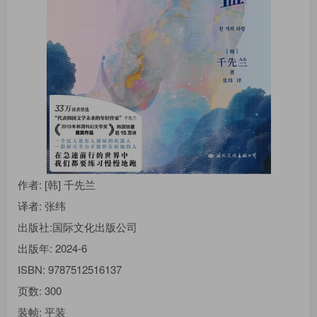
找回密码
|
免密登录
记住登录
登录
社交账号登录
作者
: [韩] 千先兰
译者
: 张纬
出版社:
国际文化出版公司
出版年:
2024-6
ISBN:
9787512516137
页数:
300
装帧:
平装