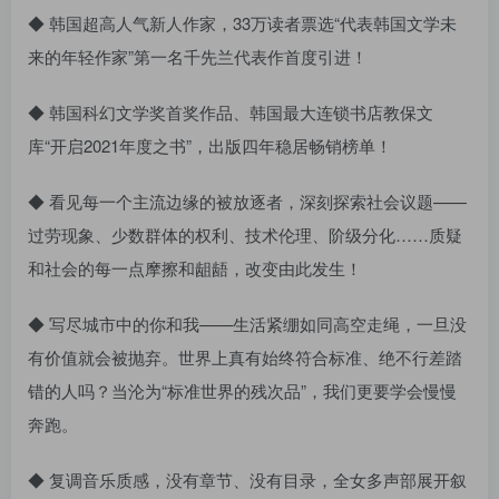
◆ 韩国超高人气新人作家，33万读者票选“代表韩国文学未
来的年轻作家”第一名千先兰代表作首度引进！
◆ 韩国科幻文学奖首奖作品、韩国最大连锁书店教保文
库“开启2021年度之书”，出版四年稳居畅销榜单！
◆ 看见每一个主流边缘的被放逐者，深刻探索社会议题——
过劳现象、少数群体的权利、技术伦理、阶级分化……质疑
和社会的每一点摩擦和龃龉，改变由此发生！
◆ 写尽城市中的你和我——生活紧绷如同高空走绳，一旦没
有价值就会被抛弃。世界上真有始终符合标准、绝不行差踏
错的人吗？当沦为“标准世界的残次品”，我们更要学会慢慢
奔跑。
◆ 复调音乐质感，没有章节、没有目录，全女多声部展开叙