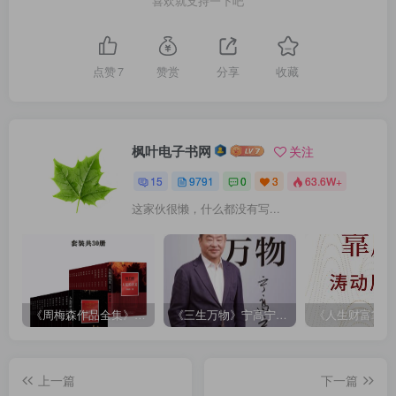
喜欢就支持一下吧
点赞
7
赞赏
分享
收藏
枫叶电子书网
关注
15
9791
0
3
63.6W+
这家伙很懒，什么都没有写...
《周梅森作品全集》[共30册]
《三生万物》宁高宁（epub+mobi+azw3+pdf）
上一篇
下一篇