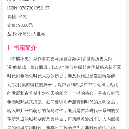
ISBN:
9787301352137
装帧:
平装
定价:
98.00元
丛书:
小历史·大世界
书籍简介
《希腊小史》系作者在喜马拉雅音频课程“世界历史大师
课”的基础上修订而成，以30个章节串联起古代希腊从新石器
时代到希腊化时代末期的历史，涉及从施里曼发掘特洛伊
到“克利奥帕特拉的鼻子”，尾声谈到希腊在中世纪和近现代
的发展和古希腊史对今天的意义。全书的核心，是古典时代
希腊城邦及其成就。在简要说明希腊青铜时代的文明之后，
转入城邦开始萌芽的荷马时代，随后是古风时代一系列的变
革所造成的城邦制度及其特点，再历经希波战争进入内部极
盛的伯里克利时代，雅典民主政治成为古典时代的中心内