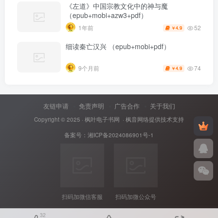
《左道》中国宗教文化中的神与魔
（epub+mobi+azw3+pdf）
52
1年前
4.9
￥
细读秦亡汉兴 （epub+mobi+pdf）
74
9个月前
4.9
￥
友链申请
免责声明
广告合作
关于我们
Copyright © 2025 ·
枫叶电子书网
· 枫音网络提供技术支持
备案号：
湘ICP备2024086901号-1
扫码加微信客服
扫码加微公众号
32