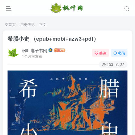
首页
历史传记
正文
希腊小史 （epub+mobi+azw3+pdf）
枫叶电子书网
关注
私信
1个月前发布
103
32
登录
没有账号？立即注册
用户名/手机号/邮箱
登录密码