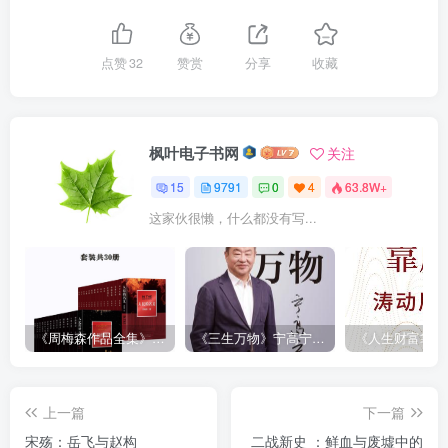
点赞
32
赞赏
分享
收藏
枫叶电子书网
关注
15
9791
0
4
63.8W+
这家伙很懒，什么都没有写...
《周梅森作品全集》[共30册]
《三生万物》宁高宁（epub+mobi+azw3+pdf）
上一篇
下一篇
宋殇：岳飞与赵构
二战新史 ：鲜血与废墟中的