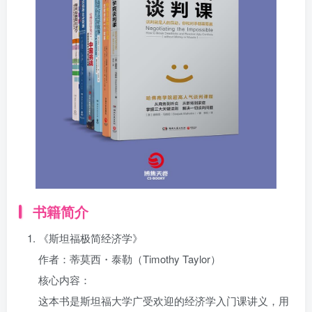
找回密码
|
免密登录
记住登录
登录
社交账号登录
书籍简介
《斯坦福极简经济学》
作者：蒂莫西・泰勒（Timothy Taylor）
核心内容：
这本书是斯坦福大学广受欢迎的经济学入门课讲义，用