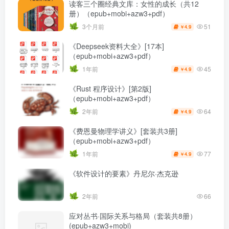
读客三个圈经典文库：女性的成长（共12
册）（epub+mobi+azw3+pdf）
51
3个月前
4.9
￥
《Deepseek资料大全》[17本]
（epub+mobi+azw3+pdf）
45
1年前
4.9
￥
《Rust 程序设计》[第2版]
（epub+mobi+azw3+pdf）
64
2年前
4.9
￥
《费恩曼物理学讲义》[套装共3册]
（epub+mobi+azw3+pdf）
77
1年前
4.9
￥
《软件设计的要素》丹尼尔·杰克逊
2年前
66
应对丛书·国际关系与格局（套装共8册）
(epub+azw3+mobi)