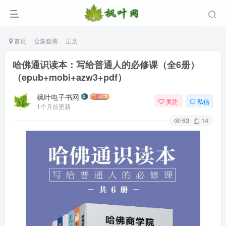
首页
合集套装
正文
哈佛通识读本：写给普通人的必修课（全6册）
（epub+mobi+azw3+pdf）
枫叶电子书网
关注
私信
1个月前更新
63
14
登录
没有账号？立即注册
用户名/手机号/邮箱
登录密码