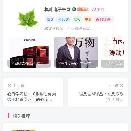
枫叶电子书网
关注
0
9791
0
3
63.6W+
这家伙很懒，什么都没有写...
《周梅森作品全集》[共30册]
《三生万物》宁高宁（epub+mobi+azw3+pdf）
上一篇
下一篇
心流学习法： 6步帮助你为
理想国M译丛：回想东欧
孩子构造学习上的心流
（全四册）
（epub+mobi+azw3+pdf）
（epub+mobi+azw3+pdf）
相关推荐