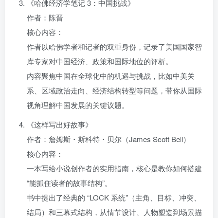
《哈佛经济学笔记 3：中国挑战》
作者：陈晋
核心内容：
作者以哈佛学者和记者的双重身份，记录了美国国家智
库专家对中国经济、政策和国际地位的评析。
内容聚焦中国在全球化中的机遇与挑战，比如中美关
系、区域政治走向、经济结构转型等问题，带你从国际
视角理解中国发展的关键议题。
《这样写出好故事》
作者：詹姆斯・斯科特・贝尔（James Scott Bell）
核心内容：
一本写给小说创作者的实用指南，核心是教你如何搭建
“能抓住读者的故事结构”。
书中提出了经典的 “LOCK 系统”（主角、目标、冲突、
结局）和三幕式结构，从情节设计、人物塑造到场景描