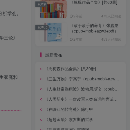
《琼瑶作品全集》[共60册]
TOP9
分析学会。
2年前
473人已阅读
《敢于放手的养育》张嘉栗
TOP10
（epub+mobi+azw3+pdf）
学三论》
2年前
453人已阅读
最新发布
《周梅森作品全集》[共30册]
生家庭和
《三生万物》宁高宁（epub+mobi+azw3+pdf）
《人生财富靠康波》波动周期论（epub+mobi+azw3+pdf）
《人类新史》一次改写人类命运的尝试（epub+mobi+azw3+pdf）
《在峡江的转弯处》陈行甲
《超越金融》索罗斯的哲学
《郭德纲讲三国》郭德纲