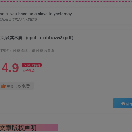
nate, you become a slave to yesterday.
拖延会让你成为昨天的奴隶
文明及其不满 （epub+mobi+azw3+pdf）
此内容为付费阅读，请付费后查看
4.9
限时特惠
29.9
￥
￥
免费
黄金会员
登
文章版权声明