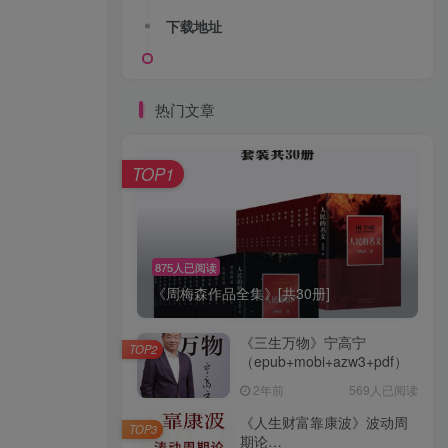
下载地址
热门文章
TOP1
875人已阅读
《周梅森作品全集》[共30册]
《三生万物》宁高宁
TOP2
（epub+mobi+azw3+pdf）
2年前
569人已阅读
《人生财富靠康波》波动周
TOP3
期论