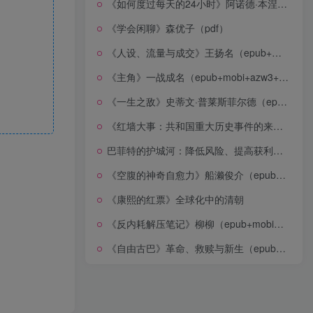
《如何度过每天的24小时》阿诺德·本涅特（epub+mobi+azw3+pdf）
《学会闲聊》森优子（pdf）
《人设、流量与成交》王扬名（epub+mobi+azw3+pdf）
《主角》一战成名（epub+mobi+azw3+pdf）
《一生之敌》史蒂文·普莱斯菲尔德（epub+mobi+azw3+pdf）
《红墙大事：共和国重大历史事件的来龙去脉》（全二册）（pdf）
巴菲特的护城河：降低风险、提高获利的股市真规则(epub+azw3+mobi)
《空腹的神奇自愈力》船濑俊介（epub+mobi+azw3+pdf）
《康熙的红票》全球化中的清朝
《反内耗解压笔记》柳柳（epub+mobi+azw3+pdf）
《自由古巴》革命、救赎与新生（epub+mobi+azw3+pdf）