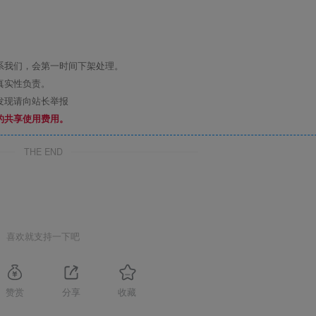
系我们，会第一时间下架处理。
真实性负责。
发现请向站长举报
的共享使用费用。
THE END
喜欢就支持一下吧
赞赏
分享
收藏