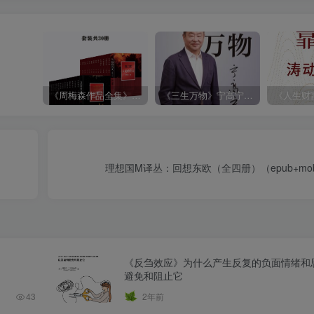
《周梅森作品全集》[共30册]
《三生万物》宁高宁（epub+mobi+azw3+pdf）
理想国M译丛：回想东欧（全四册）（epub+mobi+
《反刍效应》为什么产生反复的负面情绪和
避免和阻止它
43
2年前