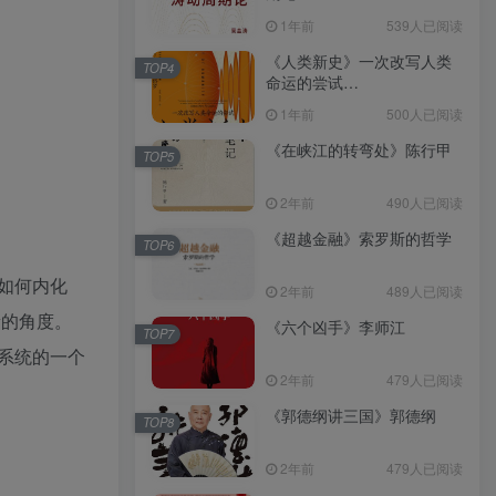
（epub+mobi+azw3+pdf）
1年前
539人已阅读
《人类新史》一次改写人类
TOP4
命运的尝试
（epub+mobi+azw3+pdf）
1年前
500人已阅读
《在峡江的转弯处》陈行甲
TOP5
2年前
490人已阅读
《超越金融》索罗斯的哲学
TOP6
如何内化
2年前
489人已阅读
新的角度。
《六个凶手》李师江
TOP7
系统的一个
2年前
479人已阅读
《郭德纲讲三国》郭德纲
TOP8
2年前
479人已阅读