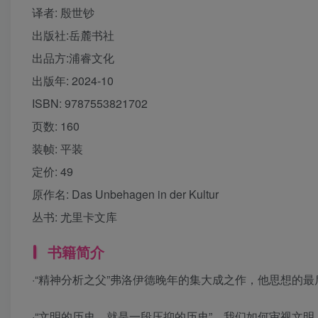
译者
: 殷世钞
出版社:
岳麓书社
出品方:
浦睿文化
出版年:
2024-10
ISBN:
9787553821702
页数:
160
装帧:
平装
定价:
49
原作名:
Das Unbehagen in der Kultur
丛书:
尤里卡文库
书籍简介
·“精神分析之父”弗洛伊德晚年的集大成之作，他思想的
·“文明的历史，就是一段压抑的历史”，我们如何审视文