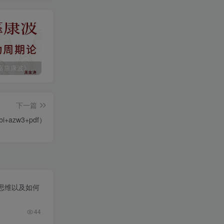
《人生财富靠康波》波动周期论（epub+mobi+azw3+pdf）
《人类新史》一次改写人类命运的尝试（epub+mobi+azw3+pdf）
《在峡江的转弯处》陈行甲
下一篇
azw3+pdf）
思维以及如何
44