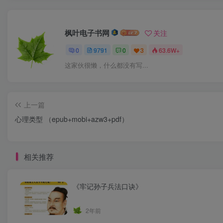
枫叶电子书网
关注
0
9791
0
3
63.6W+
这家伙很懒，什么都没有写...
上一篇
心理类型 （epub+mobi+azw3+pdf）
相关推荐
《牢记孙子兵法口诀》
2年前