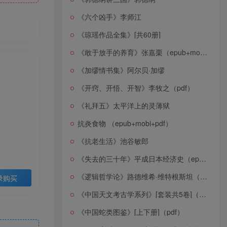
《六个凶手》李师江
《琼瑶作品全集》[共60册]
《敢于放手的养育》张嘉栗（epub+mobi+azw3+pdf）
《加缪情书集》阿尔贝·加缪
《开窍、开悟、开智》李牧之（pdf）
《礼拜五》太平洋上的灵薄狱
抗炎食物 （epub+mobi+pdf）
《抗老生活》池谷敏郎
《失去的三十年》平成日本经济史（epub+mobi+azw3+pdf）
《逻辑哲学论》路德维希·维特根斯坦（epub+mobi+azw3+pdf）
录购买
《中国天文考古学系列》[套装共5卷]（epub+mobi+azw3+pdf）
《中国蛇类图鉴》[上下册]（pdf）