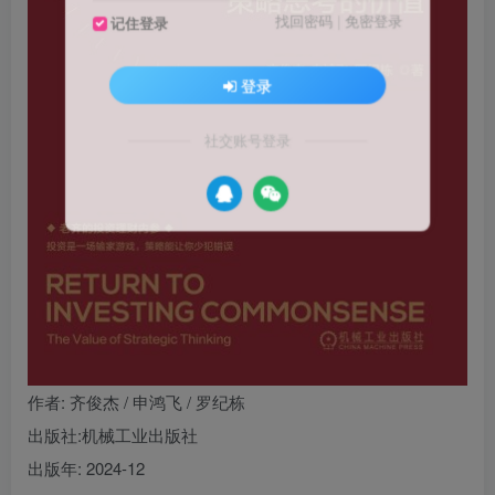
找回密码
|
免密登录
记住登录
登录
社交账号登录
作者
: 齐俊杰 / 申鸿飞 / 罗纪栋
出版社:
机械工业出版社
出版年:
2024-12