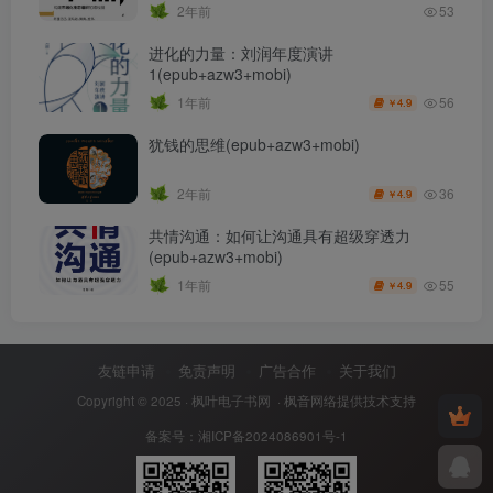
2年前
53
进化的力量：刘润年度演讲
1(epub+azw3+mobi)
56
1年前
4.9
￥
犹钱的思维(epub+azw3+mobi)
36
2年前
4.9
￥
共情沟通：如何让沟通具有超级穿透力
(epub+azw3+mobi)
55
1年前
4.9
￥
友链申请
免责声明
广告合作
关于我们
Copyright © 2025 ·
枫叶电子书网
· 枫音网络提供技术支持
备案号：
湘ICP备2024086901号-1