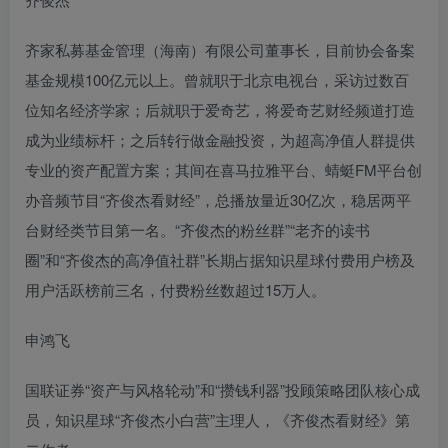
齐家私募基金管理（海南）有限公司董事长，目前协会备案
基金规模100亿元以上。曾就职于北京电视台，采访过数百
位知名经济学家；后就职于爱奇艺，将爱奇艺财经频道打造
成为业绩标杆；之后转行做金融投资，为超高净值人群提供
专业的资产配置方案；其间在喜马拉雅平台、蜻蜓FM平台创
办音频节目“齐俊杰看财经”，总播放量近30亿次，稳居两平
台财经类节目第一名。“齐俊杰的粉丝群”“老齐的读书
圈”和“齐俊杰的高净值社群”长期占据知识星球付费用户榜及
用户活跃榜前三名，付费粉丝数超过15万人。
申鸿飞
国联证券“资产与风格轮动”和“攒钱利器”投顾策略团队核心成
员，知识星球“齐俊杰小白营”主理人，《齐俊杰看财经》第