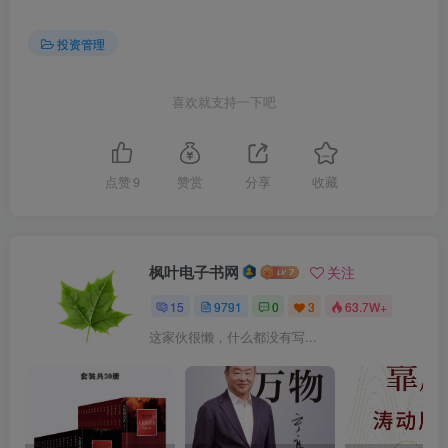
投资管理
喜欢就支持一下吧
点赞
9
赞赏
分享
收藏
枫叶电子书网
关注
15
9791
0
3
63.7W+
这家伙很懒，什么都没有写...