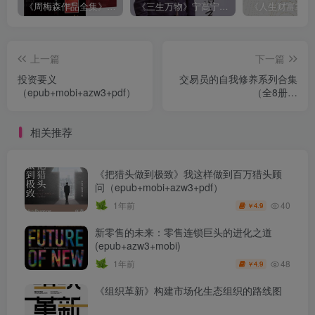
《周梅森作品全集》[共30册]
《三生万物》宁高宁（epub+mobi+azw3+pdf）
上一篇
下一篇
投资要义
交易员的自我修养系列合集
（epub+mobi+azw3+pdf）
（全8册）
（epub+mobi+azw3+pdf）
相关推荐
《把猎头做到极致》我这样做到百万猎头顾
问（epub+mobi+azw3+pdf）
40
1年前
4.9
￥
新零售的未来：零售连锁巨头的进化之道
(epub+azw3+mobi)
48
1年前
4.9
￥
《组织革新》构建市场化生态组织的路线图