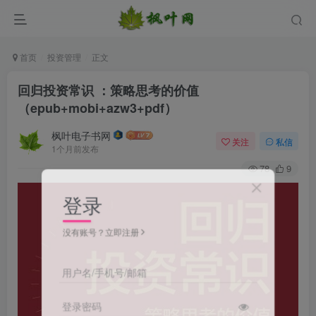
首页
投资管理
正文
回归投资常识 ：策略思考的价值
（epub+mobi+azw3+pdf）
枫叶电子书网
关注
私信
1个月前发布
78
9
登录
没有账号？立即注册
用户名/手机号/邮箱
登录密码