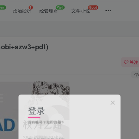
New
Well
Good
政治经济
经管理财
文学小说
i+azw3+pdf）
关注
登录
没有账号？立即注册