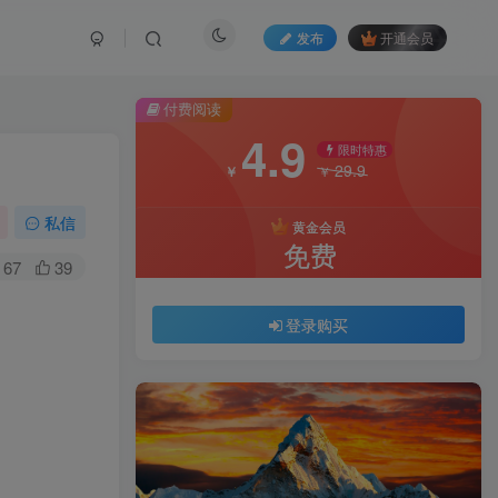
发布
开通会员
付费阅读
4.9
限时特惠
29.9
￥
￥
私信
黄金会员
免费
67
39
登录购买