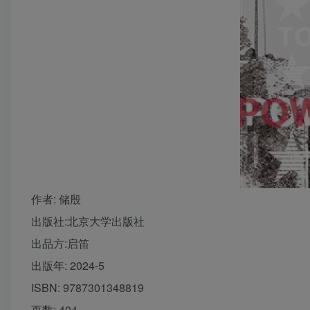
作者
: 储殷
出版社:
北京大学出版社
出品方:
启笛
出版年:
2024-5
ISBN:
9787301348819
页数:
404