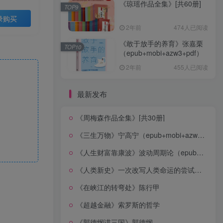
《琼瑶作品全集》[共60册]
TOP9
录购买
2年前
474人已阅读
《敢于放手的养育》张嘉栗
TOP10
（epub+mobi+azw3+pdf）
2年前
455人已阅读
最新发布
《周梅森作品全集》[共30册]
《三生万物》宁高宁（epub+mobi+azw3+pdf）
《人生财富靠康波》波动周期论（epub+mobi+azw3+pdf）
《人类新史》一次改写人类命运的尝试（epub+mobi+azw3+pdf）
《在峡江的转弯处》陈行甲
《超越金融》索罗斯的哲学
《郭德纲讲三国》郭德纲