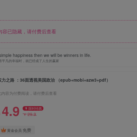
内容已隐藏，请付费后查看
imple happiness then we will be winners in life.
惜平凡的幸福时，就已经成了人生的赢家
权力之路 ：36面透视美国政治 （epub+mobi+azw3+pdf）
此内容为付费阅读，请付费后查看
4.9
限时特惠
29.9
￥
￥
免费
黄金会员