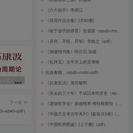
《六个凶手》李师江
《琼瑶作品全集》[共60册]
《敢于放手的养育》张嘉栗（epub+mobi+azw3+pdf）
《开窍、开悟、开智》李牧之（pdf）
《加缪情书集》阿尔贝·加缪
《礼拜五》太平洋上的灵薄狱
抗炎食物 （epub+mobi+pdf）
《人生财富靠康波》波动周期论（epub+mobi+azw3+pdf）
《人类新史》一次改写人类命运的尝试（epub+mobi+azw3+pdf）
《在峡江的转弯处》陈行甲
《抗老生活》池谷敏郎
《失去的三十年》平成日本经济史（epub+mobi+azw3+pdf）
下一篇
《逻辑哲学论》路德维希·维特根斯坦（epub+mobi+azw3+pdf）
azw3+pdf）
《中国天文考古学系列》[套装共5卷]（epub+mobi+azw3+pdf）
《中国蛇类图鉴》[上下册]（pdf）