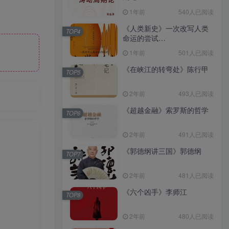
（epub+mobi+azw3+pdf）
1年前
540人已阅读
《人类新史》一次改写人类
TOP4
命运的尝试
（epub+mobi+azw3+pdf）
1年前
501人已阅读
《在峡江的转弯处》陈行甲
TOP5
2年前
493人已阅读
《超越金融》索罗斯的哲学
TOP6
2年前
491人已阅读
《郭德纲讲三国》郭德纲
TOP7
2年前
481人已阅读
《六个凶手》李师江
TOP8
2年前
480人已阅读