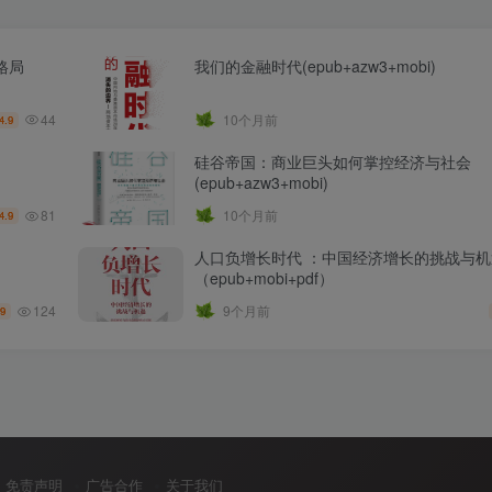
格局
我们的金融时代(epub+azw3+mobi)
44
10个月前
4.9
硅谷帝国：商业巨头如何掌控经济与社会
(epub+azw3+mobi)
81
10个月前
4.9
人口负增长时代 ：中国经济增长的挑战与机
（epub+mobi+pdf）
124
9个月前
.9
免责声明
广告合作
关于我们