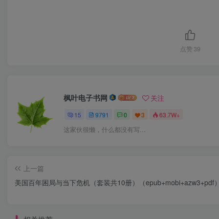
点赞
39
枫叶电子书网
关注
15
9791
0
3
63.7W+
这家伙很懒，什么都没有写...
上一篇
美国百年困局与当下危机（套装共10册）（epub+mobi+azw3+pdf