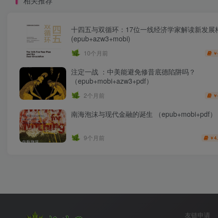
相关推荐
十四五与双循环：17位一线经济学家解读新发展
(epub+azw3+mobi)
10个月前
￥
注定一战 ：中美能避免修昔底德陷阱吗？
（epub+mobi+azw3+pdf）
2个月前
￥
南海泡沫与现代金融的诞生 （epub+mobi+pdf）
9个月前
4
￥
友链申请