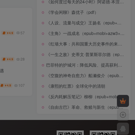
《如何度过每天的24小时》阿诺德·本涅特（epub+mobi+azw3+pdf）
《学会闲聊》森优子（pdf）
《人设、流量与成交》王扬名（epub+mobi+azw3+pdf）
57
《主角》一战成名（epub+mobi+azw3+pdf）
4.9
￥
《红墙大事：共和国重大历史事件的来龙去脉》（全二册）（pdf）
《一生之敌》史蒂文·普莱斯菲尔德（epub+mobi+azw3+pdf）
28
4.9
￥
巴菲特的护城河：降低风险、提高获利的股市真规则(epub+azw3+mobi)
遇
《空腹的神奇自愈力》船濑俊介（epub+mobi+azw3+pdf）
107
《康熙的红票》全球化中的清朝
4.9
￥
《反内耗解压笔记》柳柳（epub+mobi+azw3+pdf）
《自由古巴》革命、救赎与新生（epub+mobi+azw3+pdf）