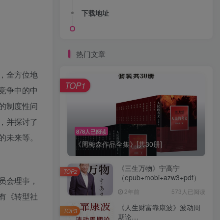
下载地址
热门文章
，全方位地
TOP1
竞争中的中
的制度性问
，并探讨了
878人已阅读
的未来等。
《周梅森作品全集》[共30册]
《三生万物》宁高宁
TOP2
（epub+mobi+azw3+pdf）
员会理事，
2年前
573人已阅读
有《转型社
《人生财富靠康波》波动周
TOP3
期论