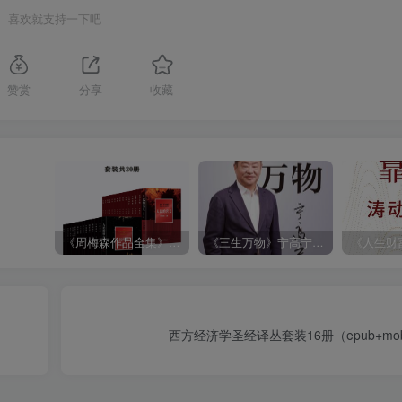
喜欢就支持一下吧
赞赏
分享
收藏
《周梅森作品全集》[共30册]
《三生万物》宁高宁（epub+mobi+azw3+pdf）
）
西方经济学圣经译丛套装16册（epub+mobi+