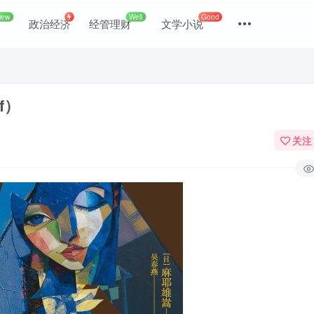
New
Well
Good
政治经济
经管理财
文学小说
f）
关注
登录
没有账号？立即注册