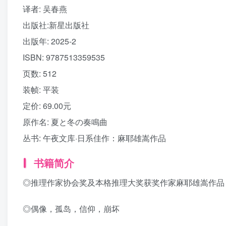
译者
: 吴春燕
出版社:
新星出版社
出版年:
2025-2
ISBN:
9787513359535
页数:
512
装帧:
平装
定价:
69.00元
原作名:
夏と冬の奏鳴曲
丛书:
午夜文库·日系佳作：麻耶雄嵩作品
书籍简介
◎推理作家协会奖及本格推理大奖获奖作家麻耶雄嵩作品
◎偶像，孤岛，信仰，崩坏