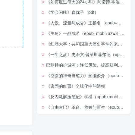
《如何度过每天的24小时》阿诺德·本涅特（epub+mobi+azw3+pdf）
《学会闲聊》森优子（pdf）
《人设、流量与成交》王扬名（epub+mobi+azw3+pdf）
《主角》一战成名（epub+mobi+azw3+pdf）
《红墙大事：共和国重大历史事件的来龙去脉》（全二册）（pdf）
《一生之敌》史蒂文·普莱斯菲尔德（epub+mobi+azw3+pdf）
巴菲特的护城河：降低风险、提高获利的股市真规则(epub+azw3+mobi)
《空腹的神奇自愈力》船濑俊介（epub+mobi+azw3+pdf）
《康熙的红票》全球化中的清朝
《反内耗解压笔记》柳柳（epub+mobi+azw3+pdf）
《自由古巴》革命、救赎与新生（epub+mobi+azw3+pdf）