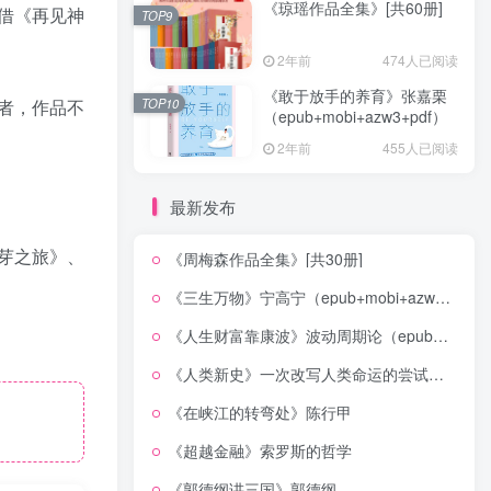
《琼瑶作品全集》[共60册]
借《再见神
TOP9
2年前
474人已阅读
《敢于放手的养育》张嘉栗
TOP10
者，作品不
（epub+mobi+azw3+pdf）
2年前
455人已阅读
最新发布
芽之旅》、
《周梅森作品全集》[共30册]
《三生万物》宁高宁（epub+mobi+azw3+pdf）
《人生财富靠康波》波动周期论（epub+mobi+azw3+pdf）
《人类新史》一次改写人类命运的尝试（epub+mobi+azw3+pdf）
《在峡江的转弯处》陈行甲
《超越金融》索罗斯的哲学
《郭德纲讲三国》郭德纲