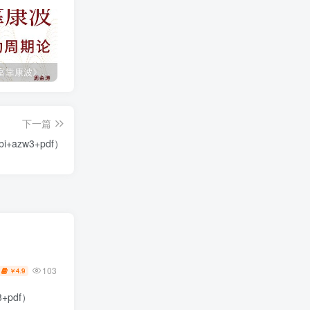
《人生财富靠康波》波动周期论（epub+mobi+azw3+pdf）
《人类新史》一次改写人类命运的尝试（epub+mobi+azw3+pdf）
《在峡江的转弯处》陈行甲
下一篇
+azw3+pdf）
103
4.9
￥
+pdf）