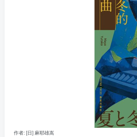
作者
: [日] 麻耶雄嵩