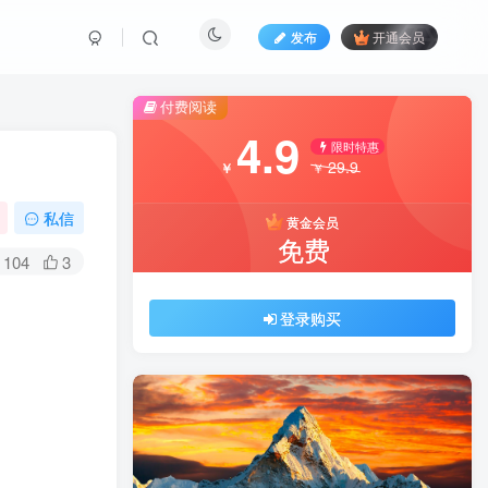
发布
开通会员
付费阅读
4.9
限时特惠
29.9
￥
￥
私信
黄金会员
免费
104
3
登录购买