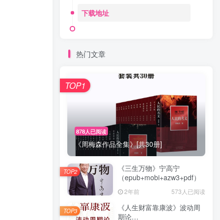
下载地址
热门文章
TOP1
878人已阅读
《周梅森作品全集》[共30册]
《三生万物》宁高宁
TOP2
（epub+mobi+azw3+pdf）
2年前
573人已阅读
《人生财富靠康波》波动周
TOP3
期论