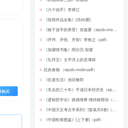
《六个凶手》李师江
《琼瑶作品全集》[共60册]
《敢于放手的养育》张嘉栗（epub+mobi+azw3+pdf）
《开窍、开悟、开智》李牧之（pdf）
《加缪情书集》阿尔贝·加缪
《礼拜五》太平洋上的灵薄狱
抗炎食物 （epub+mobi+pdf）
《抗老生活》池谷敏郎
《失去的三十年》平成日本经济史（epub+mobi+azw3+pdf）
录购买
《逻辑哲学论》路德维希·维特根斯坦（epub+mobi+azw3+pdf）
《中国天文考古学系列》[套装共5卷]（epub+mobi+azw3+pdf）
《中国蛇类图鉴》[上下册]（pdf）