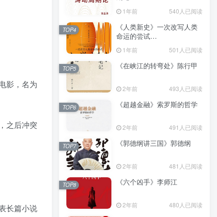
（epub+mobi+azw3+pdf）
1年前
540人已阅读
《人类新史》一次改写人类
TOP4
命运的尝试
（epub+mobi+azw3+pdf）
1年前
501人已阅读
《在峡江的转弯处》陈行甲
TOP5
电影，名为
2年前
493人已阅读
《超越金融》索罗斯的哲学
TOP6
，之后冲突
2年前
491人已阅读
《郭德纲讲三国》郭德纲
TOP7
2年前
481人已阅读
《六个凶手》李师江
TOP8
2年前
480人已阅读
表长篇小说