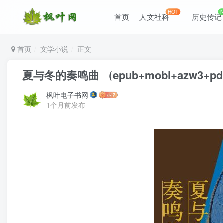
HOT
首页
人文社科
历史传记
首页
文学小说
正文
夏与冬的奏鸣曲 （epub+mobi+azw3+pd
枫叶电子书网
1个月前发布