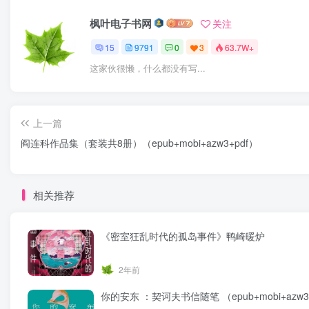
枫叶电子书网
关注
15
9791
0
3
63.7W+
这家伙很懒，什么都没有写...
上一篇
阎连科作品集（套装共8册）（epub+mobi+azw3+pdf）
相关推荐
《密室狂乱时代的孤岛事件》鸭崎暖炉
2年前
你的安东 ：契诃夫书信随笔 （epub+mobi+azw3