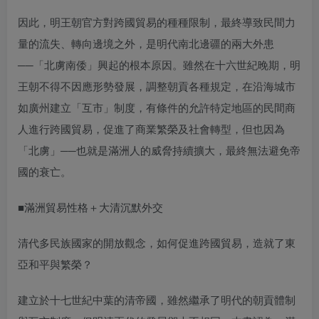
因此，明王朝官方對跨國貿易的種種限制，最終導致民間力
量的流失、轉向邊境之外，是明代南北邊疆的兩大外患
──「北虜南倭」興起的根本原因。雖然在十六世紀晚期，明
王朝不得不因應形勢發展，調整朝貢各種規定，在沿海城市
如廣州建立「互市」制度，有條件的允許特定地區的民間商
人進行跨國貿易，促進了商業繁榮及社會轉型，但也因為
「北虜」──也就是滿洲人的威脅持續擴大，最終無法避免帝
國的衰亡。
■滿洲貿易性格＋大清沉默外交
清代多民族國家的開放觀念，如何促進跨國貿易，造就了東
亞和平與繁榮？
建立於十七世紀中葉的清帝國，雖然繼承了明代的朝貢體制