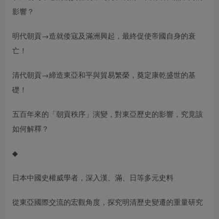
影響？
明代朝貢→造就倭寇及滿洲興起，最終促使帝國自身的衰
亡！
清代朝貢→締造東亞和平與貿易繁榮，奠定康乾盛世的基
礎！
五百年來的「朝貢秩序」演變，對東亞歷史的影響，究竟該
如何解釋？
◆
日本中國史權威學者，深入漢、滿、日等多元史料
從東亞國際交流的宏觀角度，探究明清歷史變遷的重量研究