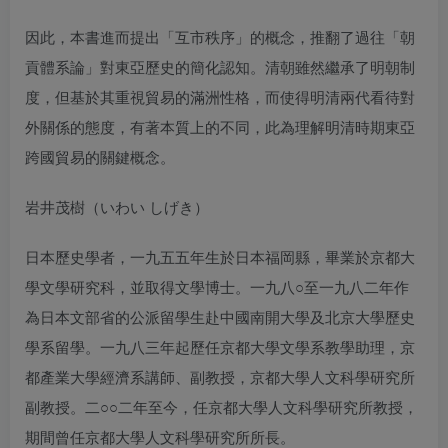
因此，本書進而提出「互市秩序」的概念，推翻了過往「朝
貢體系論」對東亞歷史的簡化認知。清朝雖然繼承了明朝制
度，但基於其重視貿易的滿洲性格，而使得明清兩代看待對
外關係的態度，有著本質上的不同，此為理解明清時期東亞
跨國貿易的關鍵概念。
岩井茂樹（いわい しげき）
日本歷史學者，一九五五年生於日本福岡縣，畢業於京都大
學文學研究科，並取得文學博士。一九八○至一九八二年作
為日本文部省的公派留學生赴中國南開大學及北京大學歷史
學系留學。一九八三年起歷任京都大學文學系教學助理，京
都產業大學經濟系講師、副教授，京都大學人文科學研究所
副教授。二○○二年至今，任京都大學人文科學研究所教授，
期間曾任京都大學人文科學研究所所長。