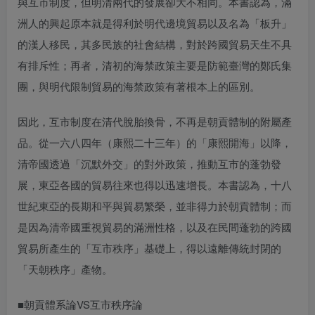
與互市制度，但明清兩代的發展卻大不相同。本書認為，滿
洲人的興起原本就是得利於明代邊境貿易以及名為「板升」
的漢人移民，其多民族的社會結構，對於跨國貿易天生不具
有排斥性；再者，清初的海禁政策主要是防範臺灣的鄭氏集
團，與明代限制貿易的海禁政策有著根本上的區別。
因此，互市制度在清代脫胎換骨，不再是朝貢體制的附屬產
品。從一六八四年（康熙二十三年）的「康熙開海」以降，
清帝國透過「沉默外交」的對外政策，推動互市的蓬勃發
展，東亞各國的貿易往來也得以迅速增長。本書認為，十八
世紀東亞的長期和平與貿易繁榮，並非得力於朝貢體制；而
是因為清帝國重視貿易的滿洲性格，以及在民間蓬勃的跨國
貿易所產生的「互市秩序」基礎上，得以遠離傳統封閉的
「天朝秩序」產物。
■朝貢體系論VS互市秩序論