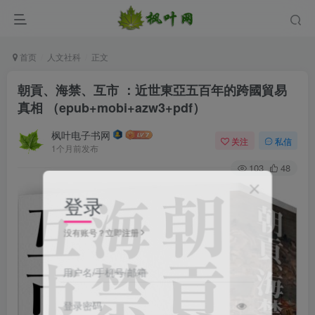
首页
人文社科
正文
朝貢、海禁、互市 ：近世東亞五百年的跨國貿易
真相 （epub+mobi+azw3+pdf）
枫叶电子书网
关注
私信
1个月前发布
103
48
登录
没有账号？立即注册
用户名/手机号/邮箱
登录密码