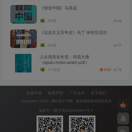
《智造中国》马兆远
2年前
69
《达达主义百年史》马丁·米特尔迈尔
2年前
51
人生得意在长安：诗说大唐
（epub+mobi+azw3+pdf）
78
1个月前
4.9
￥
友链申请
免责声明
广告合作
关于我们
Copyright © 2025 ·
枫叶电子书网
· 枫音网络提供技术支持
备案号：
湘ICP备2024086901号-1