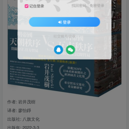
找回密码
|
免密登录
记住登录
登录
社交账号登录
作者
: 岩井茂樹
译者
: 廖怡錚
出版社:
八旗文化
出版年:
2022-3-3