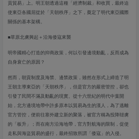
貢貿易」上。明王朝透過這種「經濟制裁」和收買，最終迫
使東亞各國屈從於「天朝秩序」之下，奠定了明代東亞國際
關係的基本架構。
■草原北虜興起＋沿海倭寇來襲
明帝國精心打造的抑商政策，何以引發邊境動亂，反而成為
自身衰亡的原因？
然而，朝貢制度及海禁、邊禁政策，雖然在形式上締造了明
王朝主導東亞的「天朝秩序」，但是官方的嚴密管控，卻也
引發了民間不滿及動亂的現實。從十六世紀的明代中葉開
始，北方邊境地帶中許多原本以貿易為生的漢人，為了逃離
官方管控，便前往塞外建立新的聚落，被官方稱為投降韃虜
的「板升」；而在南方沿海地帶，官方對航海的限制，促使
走私與海盜貿易的盛行，最終招致所謂「倭寇」的入侵。