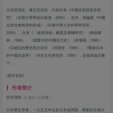
主攻明清史、東亞交流史，代表作為《中國近世財政史研
究》（京都大學學術出版會，2004）。此外，曾編著《中國
近世社會秩序的形成》（京都大學人文科學研究所，
2004），合著《「使琉球録」解題及相關研究》（榕樹書
林，1999）、《檔案中的中國近代史》（有斐閣，1996）、
《亞細亞的歷史與文化5》（同朋舍，1995）、《戰後日本
的中國史論爭》（河合文化研究所，1993），並發表論文數
十…
(展开全部)
作者简介
岩井茂樹（いわい しげき）
日本歷史學者，一九五五年生於日本福岡縣，畢業於京都大