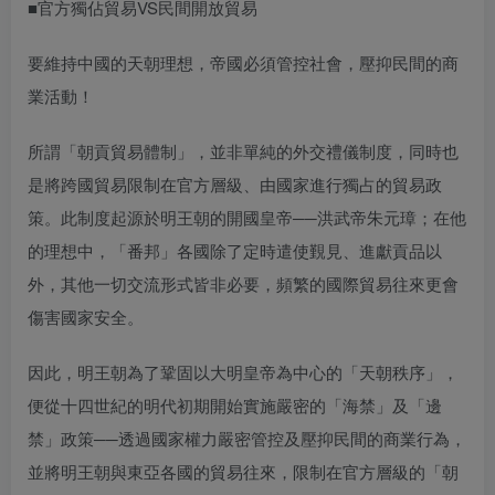
■官方獨佔貿易VS民間開放貿易
要維持中國的天朝理想，帝國必須管控社會，壓抑民間的商
業活動！
所謂「朝貢貿易體制」，並非單純的外交禮儀制度，同時也
是將跨國貿易限制在官方層級、由國家進行獨占的貿易政
策。此制度起源於明王朝的開國皇帝──洪武帝朱元璋；在他
的理想中，「番邦」各國除了定時遣使覲見、進獻貢品以
外，其他一切交流形式皆非必要，頻繁的國際貿易往來更會
傷害國家安全。
因此，明王朝為了鞏固以大明皇帝為中心的「天朝秩序」，
便從十四世紀的明代初期開始實施嚴密的「海禁」及「邊
禁」政策──透過國家權力嚴密管控及壓抑民間的商業行為，
並將明王朝與東亞各國的貿易往來，限制在官方層級的「朝