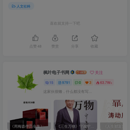
人文社科
喜欢就支持一下吧
点赞
48
赞赏
分享
收藏
枫叶电子书网
关注
15
9791
0
3
63.7W+
这家伙很懒，什么都没有写...
《周梅森作品全集》[共30册]
《三生万物》宁高宁（epub+mobi+azw3+pdf）