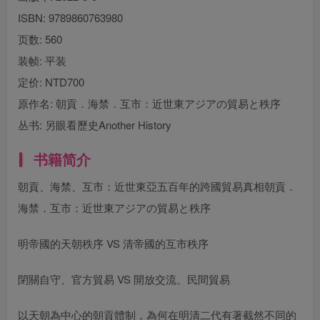
ISBN:
9789860763980
页数:
560
装帧:
平装
定价:
NTD700
原作名:
朝貢．海禁．互市：近世東アジアの貿易と秩序
丛书:
另眼看歷史Another History
书籍简介
朝貢、海禁、互市：近世東亞五百年的跨國貿易真相朝貢．
海禁．互市：近世東アジアの貿易と秩序
明帝國的天朝秩序 VS 清帝國的互市秩序
閉關自守、官方貿易 VS 開放交流、民間貿易
以天朝為中心的朝貢體制，為何在明清二代有著截然不同的