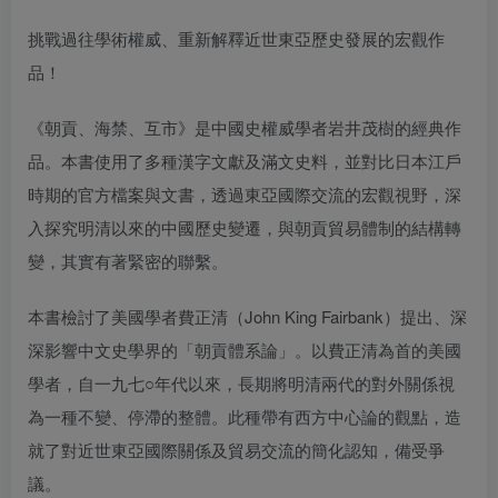
挑戰過往學術權威、重新解釋近世東亞歷史發展的宏觀作
品！
《朝貢、海禁、互市》是中國史權威學者岩井茂樹的經典作
品。本書使用了多種漢字文獻及滿文史料，並對比日本江戶
時期的官方檔案與文書，透過東亞國際交流的宏觀視野，深
入探究明清以來的中國歷史變遷，與朝貢貿易體制的結構轉
變，其實有著緊密的聯繫。
本書檢討了美國學者費正清（John King Fairbank）提出、深
深影響中文史學界的「朝貢體系論」。以費正清為首的美國
學者，自一九七○年代以來，長期將明清兩代的對外關係視
為一種不變、停滯的整體。此種帶有西方中心論的觀點，造
就了對近世東亞國際關係及貿易交流的簡化認知，備受爭
議。