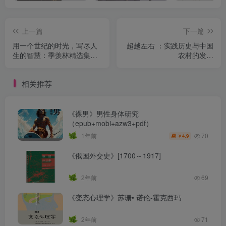
上一篇
下一篇
用一个世纪的时光，写尽人
超越左右 ：实践历史与中国
生的智慧：季羡林精选集（8
农村的发展
册）
（epub+mobi+azw3+pdf）
相关推荐
《裸男》男性身体研究
（epub+mobi+azw3+pdf）
70
1年前
4.9
￥
《俄国外交史》[1700～1917]
2年前
69
《变态心理学》苏珊• 诺伦-霍克西玛
2年前
71