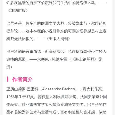
许多在黑暗的掩护下偷渡到我们生活中的特洛伊木马。——
《纽约时报》
巴里科是一位多产的欧洲文学大师，常被拿来与卡尔维诺相
提并论……这本神秘的小说所带来的可亲的怪异感是村上春
树都无法比拟的。——《出版人周刊》
巴里科的语言很简练，但寓意深远。也许这就是他受年轻人
追捧的原因。——朱塞佩 · 托纳多雷（《海上钢琴师》导
演）
作者简介
亚历山德罗·巴里科（Alessandro Baricco），意大利作家。
1958年生于都灵。曾获意大利坎皮耶罗奖、法国美第奇外国
作品奖、维亚雷焦文学奖和博斯克城堡文学奖。巴里科的作
品有着浓烈的艺术与童话气质，富有实验性与音乐感，浓缩