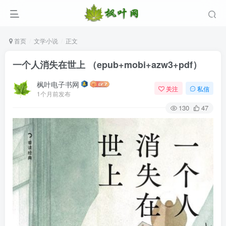
首页
文学小说
正文
一个人消失在世上 （epub+mobi+azw3+pdf）
枫叶电子书网
关注
私信
1个月前发布
130
47
登录
没有账号？立即注册
用户名/手机号/邮箱
登录密码