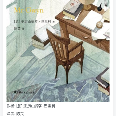
找回密码
|
免密登录
记住登录
登录
社交账号登录
作者
: [意] 亚历山德罗·巴里科
译者
: 陈英