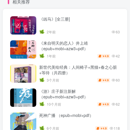
相关推荐
《凶马》[全三册]
2年前
63
《来自明天的恋人》井上靖
（epub+mobi+azw3+pdf）
42
1年前
4.9
￥
新世代美绘经典：人间椅子+黑猫+春之心脏
+等待（共四册）
60
3个月前
4.9
￥
《游》庄子新注新解
（epub+mobi+azw3+pdf）
62
10个月前
4.9
￥
死神广播 （epub+mobi+pdf）
118
6个月前
4.9
￥