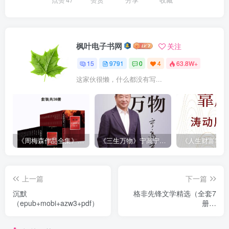
枫叶电子书网
关注
15
9791
0
4
63.8W+
这家伙很懒，什么都没有写...
《周梅森作品全集》[共30册]
《三生万物》宁高宁（epub+mobi+azw3+pdf）
上一篇
下一篇
沉默
格非先锋文学精选（全套7
（epub+mobi+azw3+pdf）
册）
（epub+mobi+azw3+pdf）