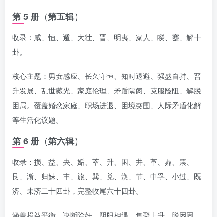
第 5 册（第五辑）
收录：咸、恒、遁、大壮、晋、明夷、家人、睽、蹇、解十
卦。
核心主题：男女感应、长久守恒、知时退避、强盛自持、晋
升发展、乱世藏光、家庭伦理、矛盾隔阂、克服险阻、解脱
困局。覆盖婚恋家庭、职场进退、困境突围、人际矛盾化解
等生活化议题。
第 6 册（第六辑）
收录：损、益、夬、姤、萃、升、困、井、革、鼎、震、
艮、渐、归妹、丰、旅、巽、兑、涣、节、中孚、小过、既
济、未济二十四卦，完整收尾六十四卦。
涵盖损益平衡、决断除奸、阴阳相遇、集聚上升、脱困固