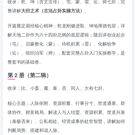
收录：乾、坤（含文言传）、屯、蒙、需、讼、师七卦，完
整讲解
大衍之术（古法占卦实操方法）
。
开篇奠定易经核心精神：乾龙刚健进取、坤地厚德包容，详
解天地二卦作为六十四卦总纲的底层逻辑；随后讲创业起步
（屯）、启蒙教化（蒙）、待机积累（需）、化解纷争
（讼）、组织治军（师），配套完整占卦入门实操教学，是
整套书的基础卷。
第 2 册（第二辑）
收录：比、小畜、履、泰、否、同人、大有七卦。
核心主题：人际依附、资源积蓄、行事分寸、世道通塞、群
体协作、财富格局。解读人与人结盟、资源积累、世道兴衰
（泰极否来）、公私相处、经营成事的处世智慧，讲解如何
判断局势、搭建和谐人脉。