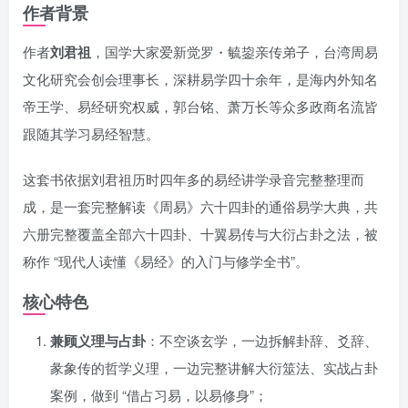
作者背景
作者
刘君祖
，国学大家爱新觉罗・毓鋆亲传弟子，台湾周易
文化研究会创会理事长，深耕易学四十余年，是海内外知名
帝王学、易经研究权威，郭台铭、萧万长等众多政商名流皆
跟随其学习易经智慧。
这套书依据刘君祖历时四年多的易经讲学录音完整整理而
成，是一套完整解读《周易》六十四卦的通俗易学大典，共
六册完整覆盖全部六十四卦、十翼易传与大衍占卦之法，被
称作 “现代人读懂《易经》的入门与修学全书”。
核心特色
兼顾义理与占卦
：不空谈玄学，一边拆解卦辞、爻辞、
彖象传的哲学义理，一边完整讲解大衍筮法、实战占卦
案例，做到 “借占习易，以易修身”；