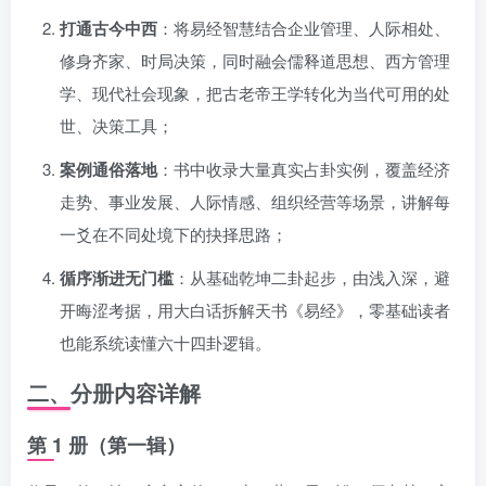
打通古今中西
：将易经智慧结合企业管理、人际相处、
修身齐家、时局决策，同时融会儒释道思想、西方管理
学、现代社会现象，把古老帝王学转化为当代可用的处
世、决策工具；
案例通俗落地
：书中收录大量真实占卦实例，覆盖经济
走势、事业发展、人际情感、组织经营等场景，讲解每
一爻在不同处境下的抉择思路；
循序渐进无门槛
：从基础乾坤二卦起步，由浅入深，避
开晦涩考据，用大白话拆解天书《易经》，零基础读者
也能系统读懂六十四卦逻辑。
二、分册内容详解
第 1 册（第一辑）