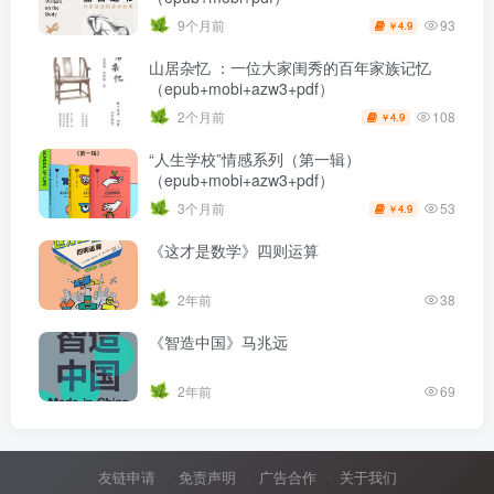
93
9个月前
4.9
￥
山居杂忆 ：一位大家闺秀的百年家族记忆
（epub+mobi+azw3+pdf）
108
2个月前
4.9
￥
“人生学校”情感系列（第一辑）
（epub+mobi+azw3+pdf）
53
3个月前
4.9
￥
《这才是数学》四则运算
2年前
38
《智造中国》马兆远
2年前
69
友链申请
免责声明
广告合作
关于我们