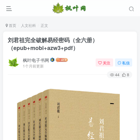
首页
人文社科
正文
刘君祖完全破解易经密码（全六册）
（epub+mobi+azw3+pdf）
枫叶电子书网
关注
私信
1个月前更新
44
8
登录
没有账号？立即注册
用户名/手机号/邮箱
登录密码