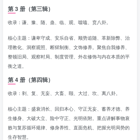
第 3 册（第三辑）
收录：谦、豫、随、蛊、临、观、噬嗑、贲八卦。
核心主题：谦卑守成、安乐自省、顺势追随、革新除弊、治
理教化、洞察观照、断狱制衡、文饰修养。聚焦自我修养、
整顿旧局、观察时局、制度管理、外在修饰与内在本质的平
衡之道。
第 4 册（第四辑）
收录：剥、复、无妄、大畜、颐、大过、坎、离八卦。
核心主题：盛衰消长、回归本心、守正无妄、蓄养才德、养
生修身、大破大立、险中守正、光明依附。重点讲解事物衰
败与复苏循环规律、修身养性、直面危机、把握光明局势的
生存智慧。