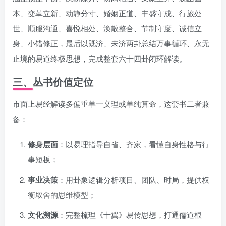
本、变革立新、动静分寸、婚姻正道、丰盛守成、行旅处
世、顺服沟通、喜悦相处、涣散整合、节制守度、诚信立
身、小错修正，最后以既济、未济两卦总结万事循环、永无
止境的易道终极思想，完成整套六十四卦闭环解读。
三、丛书价值定位
市面上易经解读多偏重单一义理或单纯算命，这套书二者兼
备：
修身层面
：以易理指导自省、齐家，看懂自身性格与行
事短板；
事业决策
：用卦象逻辑分析项目、团队、时局，提供权
衡取舍的思维模型；
文化溯源
：完整梳理《十翼》易传思想，打通儒道根