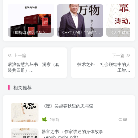
《周梅森作品全集》[共30册]
《三生万物》宁高宁（epub+mobi+azw3+pdf）
上一篇
下一篇
后浪智慧宫丛书：洞察（套
技术之外 ：社会联结中的人
装共四册）
工智能
（epub+mobi+azw3+pdf）
（epub+mobi+azw3+pdf）
相关推荐
《谎》吴越春秋里的忠与谋
2年前
68
器官之书 ：作家讲述的身体故事
（epub+mobi+pdf）