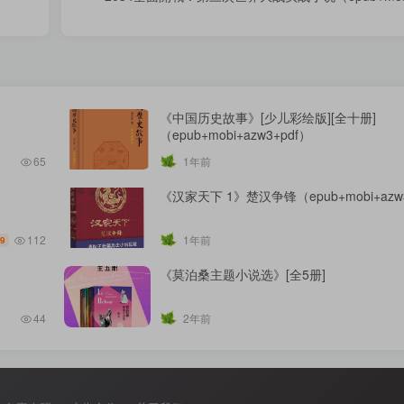
《中国历史故事》[少儿彩绘版][全十册]
（epub+mobi+azw3+pdf）
65
1年前
《汉家天下 1》楚汉争锋（epub+mobi+azw3
112
1年前
.9
《莫泊桑主题小说选》[全5册]
44
2年前