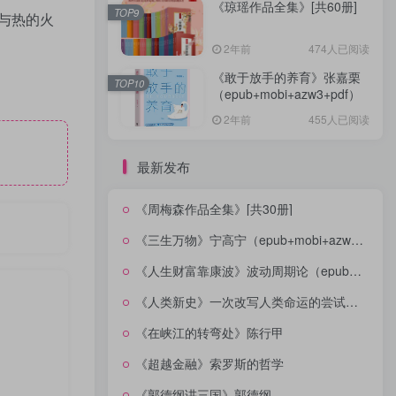
《琼瑶作品全集》[共60册]
TOP9
与热的火
2年前
474人已阅读
《敢于放手的养育》张嘉栗
TOP10
（epub+mobi+azw3+pdf）
2年前
455人已阅读
最新发布
《周梅森作品全集》[共30册]
《三生万物》宁高宁（epub+mobi+azw3+pdf）
《人生财富靠康波》波动周期论（epub+mobi+azw3+pdf）
《人类新史》一次改写人类命运的尝试（epub+mobi+azw3+pdf）
《在峡江的转弯处》陈行甲
《超越金融》索罗斯的哲学
《郭德纲讲三国》郭德纲