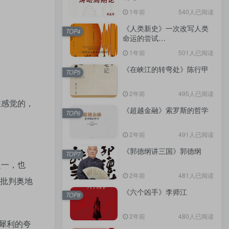
（epub+mobi+azw3+pdf）
1年前
540人已阅读
《人类新史》一次改写人类
TOP4
命运的尝试
（epub+mobi+azw3+pdf）
1年前
501人已阅读
《在峡江的转弯处》陈行甲
TOP5
2年前
495人已阅读
在感觉的，
《超越金融》索罗斯的哲学
TOP6
2年前
491人已阅读
《郭德纲讲三国》郭德纲
TOP7
之一，也
2年前
481人已阅读
以批判奥地
《六个凶手》李师江
TOP8
2年前
480人已阅读
犀利的夸