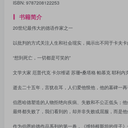
ISBN: 9787208122253
书籍简介
20世纪最伟大的德语作家之一
以批判的方式关注人生和社会现实，揭示出不同于卡夫卡
“想到死亡，一切都是可笑的”
文学大家 厄普代克 卡尔维诺 苏珊•桑塔格 帕慕克 耶利内
逝去二十五年，言犹在耳，人们爱他恨他，他的墓碑一再
伯恩哈德塑造的人物拒绝向疾病、失败和不公正低头；他
最终都失败了，我们看到的，却并非失败或屈服，而是他
作为伯恩哈德作品系列的第一卷，《维特根斯坦的侄子》