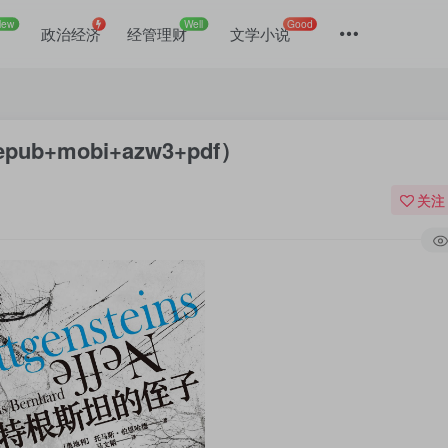
New
Well
Good
政治经济
经管理财
文学小说
mobi+azw3+pdf）
关注
登录
没有账号？立即注册