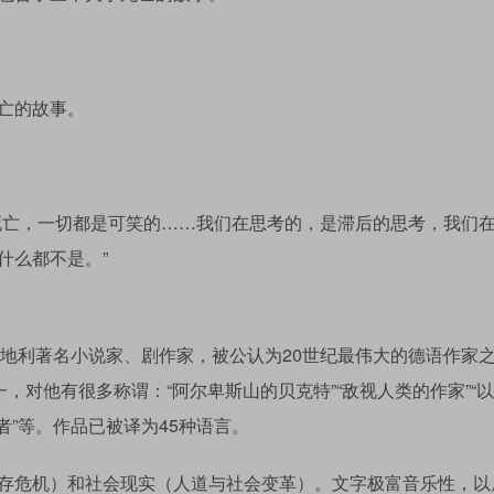
亡的故事。
死亡，一切都是可笑的……我们在思考的，是滞后的思考，我们
什么都不是。”
1989），奥地利著名小说家、剧作家，被公认为20世纪最伟大的德语作家
，对他有很多称谓：“阿尔卑斯山的贝克特”“敌视人类的作家”“
坏者”等。作品已被译为45种语言。
存危机）和社会现实（人道与社会变革）。文字极富音乐性，以