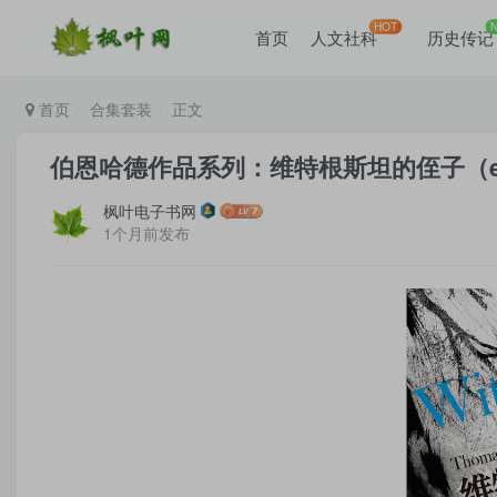
HOT
首页
人文社科
历史传记
首页
合集套装
正文
伯恩哈德作品系列：维特根斯坦的侄子（epub+
枫叶电子书网
1个月前发布