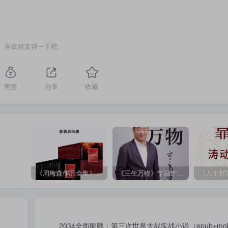
喜欢就支持一下吧
赞赏
分享
收藏
《周梅森作品全集》[共30册]
《三生万物》宁高宁（epub+mobi+azw3+pdf）
2034全面開戰：第三次世界大战实战小说（epub+mobi+