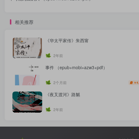
相关推荐
《华太平家传》朱西甯
2年前
事件 （epub+mobi+azw3+pdf）
2个月前
4
￥
《夜叉渡河》路魆
2年前