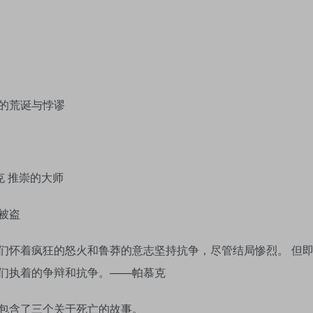
的荒诞与悖谬
克 推崇的大师
被盗
们怀着疯狂的怒火和鲁莽的意志坚持抗争，尽管结局惨烈。 但
们执着的争辩和抗争。——帕慕克
包含了三个关于死亡的故事。