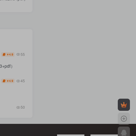
55
4.9
￥
+pdf）
45
4.9
￥
50