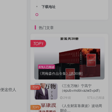
下载地址
热门文章
TOP1
878人已阅读
《周梅森作品全集》[共30册]
《三生万物》宁高宁
TOP2
即便这些人
（epub+mobi+azw3+pdf）
2年前
573人已阅读
《人生财富靠康波》波动周
TOP3
期论