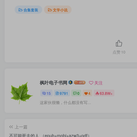
合集套装
文学小说
点赞
10
枫叶电子书网
关注
15
9791
0
4
63.8W+
这家伙很懒，什么都没有写...
上一篇
不可能死去的人 （epub+mobi+azw3+pdf）