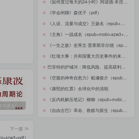
《如何度过每天的24小时》阿诺德·本涅特（epub+mobi+azw3+pdf）
《学会闲聊》森优子（pdf）
《人设、流量与成交》王扬名（epub+mobi+azw3+pdf）
《主角》一战成名（epub+mobi+azw3+pdf）
《一生之敌》史蒂文·普莱斯菲尔德（epub+mobi+azw3+pdf）
《红墙大事：共和国重大历史事件的来龙去脉》（全二册）（pdf）
巴菲特的护城河：降低风险、提高获利的股市真规则(epub+azw3+mobi)
《空腹的神奇自愈力》船濑俊介（epub+mobi+azw3+pdf）
《康熙的红票》全球化中的清朝
《反内耗解压笔记》柳柳（epub+mobi+azw3+pdf）
《人生财富靠康波》波动周期论（epub+mobi+azw3+pdf）
《人类新史》一次改写人类命运的尝试（epub+mobi+azw3+pdf）
《在峡江的转弯处》陈行甲
《自由古巴》革命、救赎与新生（epub+mobi+azw3+pdf）
下一篇
azw3+pdf）