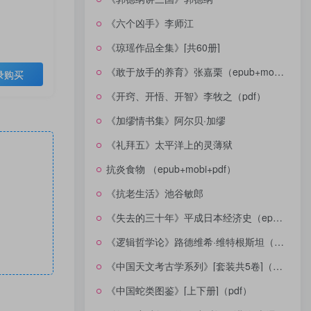
《六个凶手》李师江
《琼瑶作品全集》[共60册]
《敢于放手的养育》张嘉栗（epub+mobi+azw3+pdf）
录购买
《开窍、开悟、开智》李牧之（pdf）
《加缪情书集》阿尔贝·加缪
《礼拜五》太平洋上的灵薄狱
抗炎食物 （epub+mobi+pdf）
《抗老生活》池谷敏郎
《失去的三十年》平成日本经济史（epub+mobi+azw3+pdf）
《逻辑哲学论》路德维希·维特根斯坦（epub+mobi+azw3+pdf）
《中国天文考古学系列》[套装共5卷]（epub+mobi+azw3+pdf）
《中国蛇类图鉴》[上下册]（pdf）