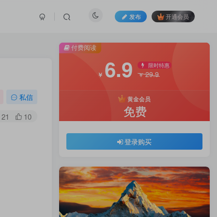
发布
开通会员
付费阅读
6.9
限时特惠
29.9
￥
￥
私信
黄金会员
免费
21
10
登录购买