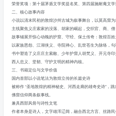
荣誉奖项：第十届茅盾文学奖提名奖、第四届施耐庵文学奖
二、核心故事内容
小说以清末民初的敦煌沙州古城为叙事舞台，以莫高窟为
主线聚焦义庄索家的没落、胡家的崛起，交织官、商、僧
故事铺展开惊心动魄的护窟、守经、保土传奇：敦煌百姓
以家族恩怨、江湖侠义、寺院禅心、乱世苍生为脉络，勾
书中塑造了义庄庄主索敞、少年护窟人胡梵义、开元寺印
西人忠义、坚韧、守护文明的精神内核。
三、书籍定位与文学价值
国内首部以小说笔法为敦煌立传的长篇史诗
被称作 “圣地敦煌的精神秘史、河西走廊的雄奇史诗”，
佛窟信仰两条叙事线。
兼具西部风骨与诗性文笔
作者本身是诗人，文字雄浑辽阔，融合西北方言、丝路民