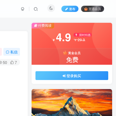
发布
开通会员
付费阅读
4.9
限时特惠
29.9
￥
￥
私信
黄金会员
免费
50
7
登录购买