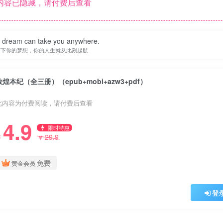
内容已隐藏，请付费后查看
a dream can take you anywhere.
写下你的梦想，你的人生就从此刻起航
敦煌本纪（全三册）（epub+mobi+azw3+pdf）
此内容为付费阅读，请付费后查看
4.9
限时特惠
29.9
￥
￥
免费
黄金会员
登