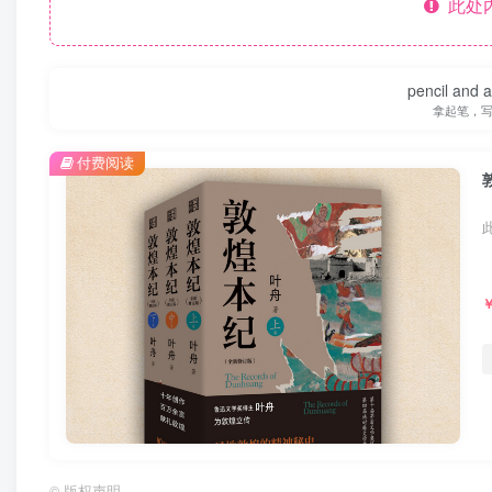
此处
pencil and 
拿起笔，
付费阅读
©
版权声明