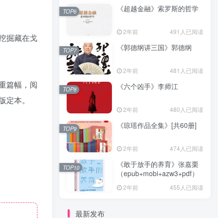
《超越金融》索罗斯的哲学
TOP6
2年前
491人已阅读
挖掘藏在戈
《郭德纲讲三国》郭德纲
TOP7
2年前
481人已阅读
重篇幅，阅
《六个凶手》李师江
TOP8
版定本。
2年前
480人已阅读
《琼瑶作品全集》[共60册]
TOP9
2年前
474人已阅读
《敢于放手的养育》张嘉栗
TOP10
（epub+mobi+azw3+pdf）
2年前
455人已阅读
最新发布