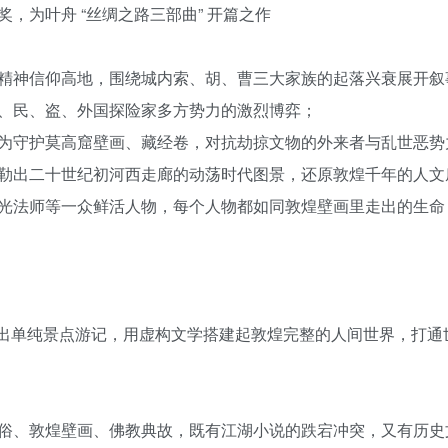
，为叶舟 “丝绸之路三部曲” 开篇之作
精神信仰高地，围绕城内索、胡、曹三大家族的起落兴衰展开叙
、民、盗、外国探险家多方势力的激烈博弈；
为守护莫高窟壁画、藏经卷，对抗劫掠文物的外来者与乱世恶势
勒出二十世纪初河西走廊的动荡时代图景，还原敦煌千年的人文
光法师等一众鲜活人物，每个人物都如同敦煌壁画里走出的生命
跳出单纯景点游记，用虚构文学搭建起敦煌完整的人间世界，打通
俗、敦煌壁画、佛教典故，既有江湖小说的跌宕冲突，又有历史