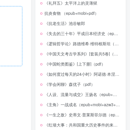
《礼拜五》太平洋上的灵薄狱
抗炎食物 （epub+mobi+pdf）
《抗老生活》池谷敏郎
《失去的三十年》平成日本经济史（epub+mobi+azw3+pdf）
《逻辑哲学论》路德维希·维特根斯坦（epub+mobi+azw3+pdf）
《中国天文考古学系列》[套装共5卷]（epub+mobi+azw3+pdf）
《中国蛇类图鉴》[上下册]（pdf）
《如何度过每天的24小时》阿诺德·本涅特（epub+mobi+azw3+pdf）
《学会闲聊》森优子（pdf）
《人设、流量与成交》王扬名（epub+mobi+azw3+pdf）
《主角》一战成名（epub+mobi+azw3+pdf）
《一生之敌》史蒂文·普莱斯菲尔德（epub+mobi+azw3+pdf）
《红墙大事：共和国重大历史事件的来龙去脉》（全二册）（pdf）