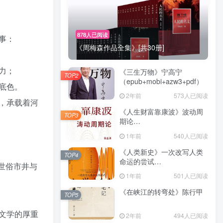
878人已阅读
事：
《周梅森作品全集》[共30册]
力；
《三生万物》宁高宁
TOP2
（epub+mobi+azw3+pdf）
底色。
2年前
573人已阅读
，承载着河
《人生财富靠康波》波动周
TOP3
期论
（epub+mobi+azw3+pdf）
1年前
540人已阅读
《人类新史》一次改写人类
TOP4
命运的尝试
世俗市井与
（epub+mobi+azw3+pdf）
1年前
501人已阅读
《在峡江的转弯处》陈行甲
TOP5
文学的厚重
2年前
494人已阅读