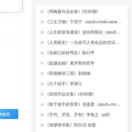
《周梅森作品全集》[共30册]
《三生万物》宁高宁（epub+mobi+azw3+pdf）
《人生财富靠康波》波动周期论（epub+mobi+azw3+pdf）
《人类新史》一次改写人类命运的尝试（epub+mobi+azw3+pdf）
《在峡江的转弯处》陈行甲
《超越金融》索罗斯的哲学
《郭德纲讲三国》郭德纲
《六个凶手》李师江
《琼瑶作品全集》[共60册]
《敢于放手的养育》张嘉栗（epub+mobi+azw3+pdf）
录购买
《开窍、开悟、开智》李牧之（pdf）
《加缪情书集》阿尔贝·加缪