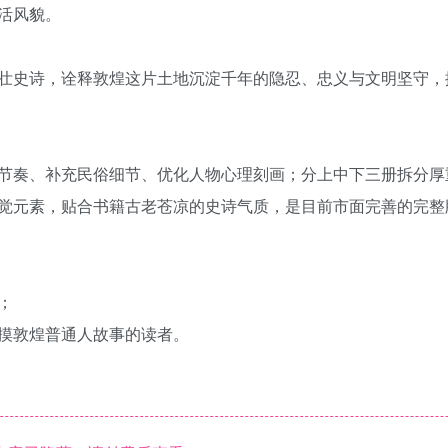
活风貌。
壮史诗，诠释敦煌这片土地沉淀千年的隐忍、忠义与文明坚守，
节奏、补充民俗细节、优化人物心理刻画；分上中下三册拆分厚
觉元素，贴合书籍古老苍凉的史诗气质，是目前市面完善的完整
；
摸敦煌普通人故事的读者。