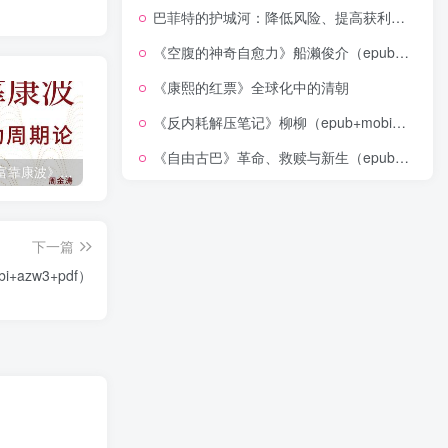
巴菲特的护城河：降低风险、提高获利的股市真规则(epub+azw3+mobi)
《空腹的神奇自愈力》船濑俊介（epub+mobi+azw3+pdf）
《康熙的红票》全球化中的清朝
《反内耗解压笔记》柳柳（epub+mobi+azw3+pdf）
《自由古巴》革命、救赎与新生（epub+mobi+azw3+pdf）
《人生财富靠康波》波动周期论（epub+mobi+azw3+pdf）
《人类新史》一次改写人类命运的尝试（epub+mobi+azw3+pdf）
《在峡江的转弯处》陈行甲
下一篇
+azw3+pdf）