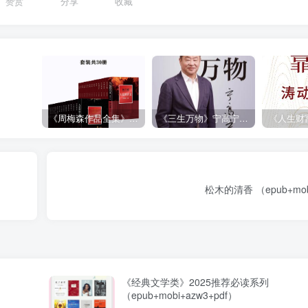
赞赏
分享
收藏
《周梅森作品全集》[共30册]
《三生万物》宁高宁（epub+mobi+azw3+pdf）
松木的清香 （epub+mobi
《经典文学类》2025推荐必读系列
（epub+mobi+azw3+pdf）