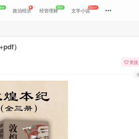
New
Well
Good
政治经济
经管理财
文学小说
+pdf）
关注
登录
没有账号？立即注册