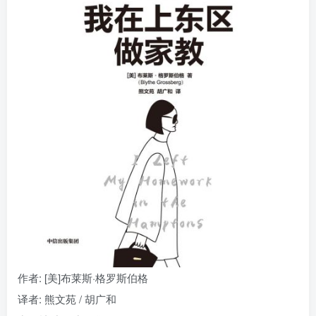
找回密码
|
免密登录
记住登录
登录
社交账号登录
作者
: [美]布莱斯·格罗斯伯格
译者
: 熊文苑 / 胡广和