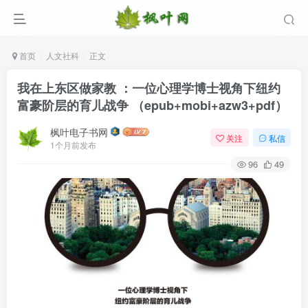
首页
人文社科
正文
我在上东区做家教 ：一位心理学博士视角下纽约
富豪阶层的育儿战争 （epub+mobi+azw3+pdf）
枫叶电子书网
关注
私信
1个月前发布
96
49
登录
没有账号？立即注册
用户名/手机号/邮箱
登录密码