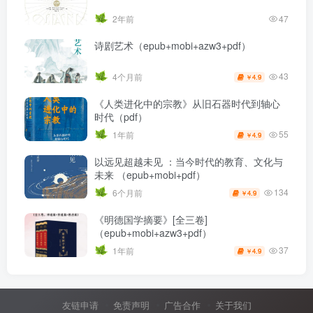
2年前
47
诗剧艺术（epub+mobi+azw3+pdf）
43
4个月前
4.9
￥
《人类进化中的宗教》从旧石器时代到轴心
时代（pdf）
55
1年前
4.9
￥
以远见超越未见 ：当今时代的教育、文化与
未来 （epub+mobi+pdf）
134
6个月前
4.9
￥
《明德国学摘要》[全三卷]
（epub+mobi+azw3+pdf）
37
1年前
4.9
￥
友链申请
免责声明
广告合作
关于我们