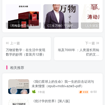
《周梅森作品全集》[共30册]
《三生万物》宁高宁（epub+mobi+azw3+pdf）
上一篇
下一篇
万物皆数学：在生活中发现
埃及7000年 ：人类漫长而灿
数学的妙用（套装共12册）
烂的文明
（epub+mobi+azw3+pdf）
相关推荐
《我们星球上的生命》我一生的目击证词与
未来憧憬（epub+mobi+azw3+pdf）
50
1年前
4.9
￥
《统计学的世界》[第八版]