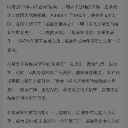
民者的“非暴力不合作”运动，并继承了甘地的衣钵，逐渐成
为印度国大党的领袖。从1921 年至1945年，他先后 9次入
狱，在狱中撰写了《尼赫鲁世界史》（即《爸爸尼赫鲁写给
我的世界史》）《印度的发现》《尼赫鲁自传》等重要著
作。 1947年印度宣布独立后，尼赫鲁成为印度历史上第一任
总理。
尼赫鲁常被称为“博学的尼赫鲁”，在历史、政治思想、生物
学、诗歌、戏剧等领域有广泛爱好。他曾谦虚地说：“我在很
多事情上都只是爱好者。”看看《爸爸尼赫鲁写给我的世界
史》，知识广博、思想深刻、著名诗文信手拈来，就知道尼
赫鲁之博学所言不虚。
在尼赫鲁的教导与指引下，他的女儿英迪拉•甘地也不负众
望，成为 20世纪中后期的一位印度总理。尼赫鲁是女儿的好