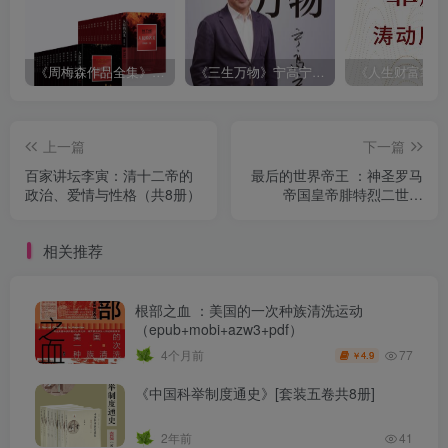
《周梅森作品全集》[共30册]
《三生万物》宁高宁（epub+mobi+azw3+pdf）
上一篇
下一篇
百家讲坛李寅：清十二帝的
最后的世界帝王 ：神圣罗马
政治、爱情与性格（共8册）
帝国皇帝腓特烈二世传
（epub+mobi+azw3+pdf）
相关推荐
根部之血 ：美国的一次种族清洗运动
（epub+mobi+azw3+pdf）
77
4个月前
4.9
￥
《中国科举制度通史》[套装五卷共8册]
2年前
41