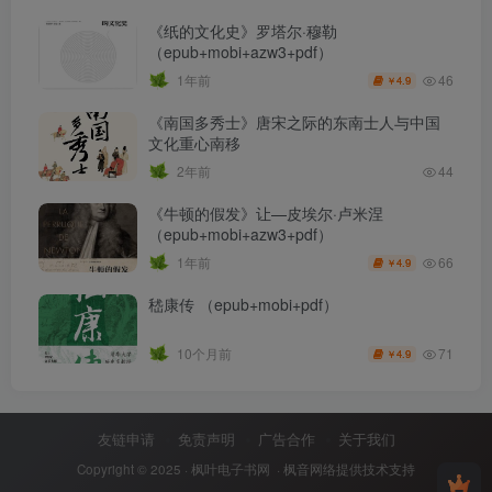
《纸的文化史》罗塔尔·穆勒
（epub+mobi+azw3+pdf）
46
1年前
4.9
￥
《南国多秀士》唐宋之际的东南士人与中国
文化重心南移
2年前
44
《牛顿的假发》让—皮埃尔·卢米涅
（epub+mobi+azw3+pdf）
66
1年前
4.9
￥
嵇康传 （epub+mobi+pdf）
71
10个月前
4.9
￥
友链申请
免责声明
广告合作
关于我们
Copyright © 2025 ·
枫叶电子书网
· 枫音网络提供技术支持