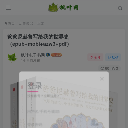
首页
历史传记
正文
爸爸尼赫鲁写给我的世界史
（epub+mobi+azw3+pdf）
枫叶电子书网
关注
私信
1个月前发布
90
3
登录
没有账号？立即注册
用户名/手机号/邮箱
登录密码