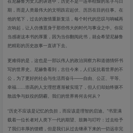
在尼赫鲁为女儿的讲述中，历史不是一连串枯燥的名字与日
期，而是人类最伟大的文明跌宕起伏、历历在目的往事。在
他的笔下，过去的激情重新复活，每个时代的悲叹与呐喊再
次响起，让人仿佛置身于那些伟大的时代与事业之中。你应
当感谢这本书的厚重，因为当你翻阅此书，就会希望尼赫鲁
把精彩的历史故事一直讲下去。
更难得的是，这也是一部以伟人的政治洞察力和道德情怀书
写的世界史。尼赫鲁看到，古往今来，人们反抗着世界的不
公，为了更好的社会与生活而奋斗——自由、公正、平等、
幸福……崇高的人文理想逐渐被实现了，但人们却始终驱不
散战争与奴役的阴霾。我们的世界将何去何从？
“历史不应该是记忆的负担，而应该是理智的启迪。”书里满
载着一位长者对人类下一代的期望、鼓舞与叮咛：过去给予
了我们丰厚的馈赠，但是我们从过去继承下来的一切远非完