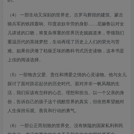
（4） 一部生动又深刻的世界史。古罗马辉煌的建筑、蒙古
骑兵军的铁蹄轰响、印度农奴辛劳的身影……尼赫鲁以对女
儿讲述的口吻，将复杂厚重的世界历史娓娓道来，带领我们
重温历代的英雄梦想，生动再现了历史上人们的荣光与苦
难。如果你厌倦了枯燥乏味的教科书式历史读物，这本书是
上佳的阅读选择。
（5）一部饱含父爱、责任和博爱之情的心灵读物。他与女儿
探讨了面对跌宕起伏的历史时代、面对并非一帆风顺的生
活，我们应该有怎样的心态、理想和担当。以一个父亲的身
份，告诉自己的孩子这个残酷世界的真实，但依然希望她对
人生保持乐观、善良和行动的勇气。
（6） 一部公正而别致的世界史。没有狭隘的国家私利和民