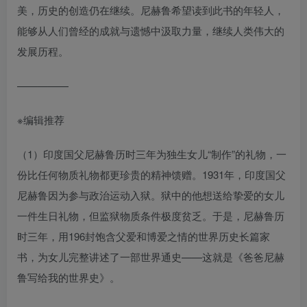
美，历史的创造仍在继续。尼赫鲁希望读到此书的年轻人，
能够从人们曾经的成就与遗憾中汲取力量，继续人类伟大的
发展历程。
—————
※编辑推荐
（1）印度国父尼赫鲁历时三年为独生女儿“制作”的礼物，一
份比任何物质礼物都更珍贵的精神馈赠。1931年，印度国父
尼赫鲁因为参与政治运动入狱。狱中的他想送给挚爱的女儿
一件生日礼物，但监狱物质条件极度贫乏。于是，尼赫鲁历
时三年，用196封饱含父爱和博爱之情的世界历史长篇家
书，为女儿完整讲述了一部世界通史——这就是《爸爸尼赫
鲁写给我的世界史》。