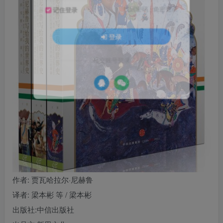
找回密码
|
免密登录
记住登录
登录
社交账号登录
作者
: 贾瓦哈拉尔·尼赫鲁
译者
: 梁本彬 等 / 梁本彬
出版社:
中信出版社