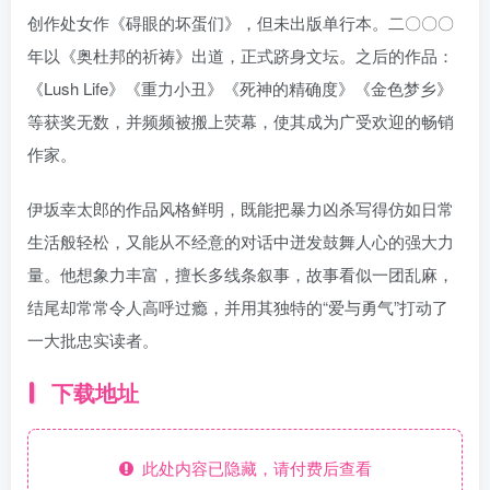
创作处女作《碍眼的坏蛋们》，但未出版单行本。二〇〇〇
年以《奥杜邦的祈祷》出道，正式跻身文坛。之后的作品：
《Lush Life》《重力小丑》《死神的精确度》《金色梦乡》
等获奖无数，并频频被搬上荧幕，使其成为广受欢迎的畅销
作家。
伊坂幸太郎的作品风格鲜明，既能把暴力凶杀写得仿如日常
生活般轻松，又能从不经意的对话中迸发鼓舞人心的强大力
量。他想象力丰富，擅长多线条叙事，故事看似一团乱麻，
结尾却常常令人高呼过瘾，并用其独特的“爱与勇气”打动了
一大批忠实读者。
下载地址
此处内容已隐藏，请付费后查看