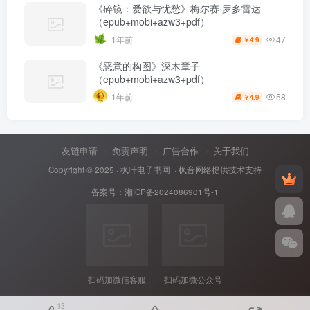
《碎镜：爱欲与忧愁》梅尔赛·罗多雷达
（epub+mobi+azw3+pdf）
47
1年前
4.9
￥
《恶意的构图》深木章子
（epub+mobi+azw3+pdf）
58
1年前
4.9
￥
友链申请
免责声明
广告合作
关于我们
Copyright © 2025 ·
枫叶电子书网
· 枫音网络提供技术支持
备案号：
湘ICP备2024086901号-1
扫码加微信客服
扫码加微公众号
13