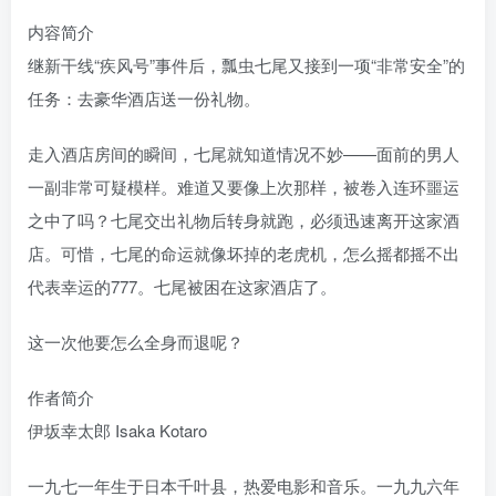
内容简介
继新干线“疾风号”事件后，瓢虫七尾又接到一项“非常安全”的
任务：去豪华酒店送一份礼物。
走入酒店房间的瞬间，七尾就知道情况不妙——面前的男人
一副非常可疑模样。难道又要像上次那样，被卷入连环噩运
之中了吗？七尾交出礼物后转身就跑，必须迅速离开这家酒
店。可惜，七尾的命运就像坏掉的老虎机，怎么摇都摇不出
代表幸运的777。七尾被困在这家酒店了。
这一次他要怎么全身而退呢？
作者简介
伊坂幸太郎 Isaka Kotaro
一九七一年生于日本千叶县，热爱电影和音乐。一九九六年