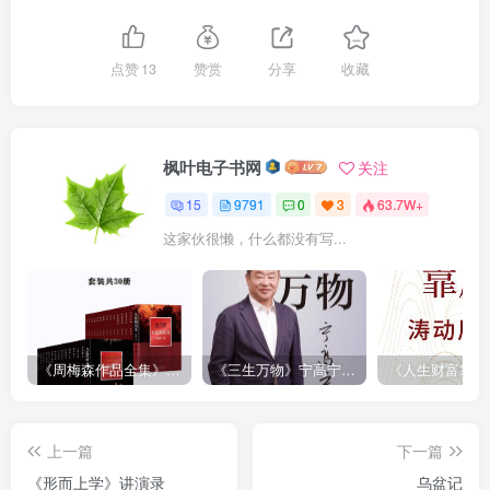
点赞
13
赞赏
分享
收藏
枫叶电子书网
关注
15
9791
0
3
63.7W+
这家伙很懒，什么都没有写...
《周梅森作品全集》[共30册]
《三生万物》宁高宁（epub+mobi+azw3+pdf）
上一篇
下一篇
《形而上学》讲演录
乌盆记