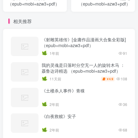
（epub+mobi+azw3+pdf）
（epub+mobi+azw3+pdf）
相关推荐
《射雕英雄传》[金庸作品漫画大合集全彩版]
（epub+mobi+azw3+pdf）
1年前
91
我的灵魂是日落时分空无一人的旋转木马 ：
聂鲁达诗精选 （epub+mobi+azw3+pdf）
108
11天前
4.9
￥
《土楼杀人事件》青稞
2年前
36
《白夜救赎》安子
2年前
68