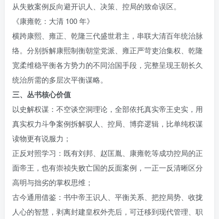
从失败案例反向避开识人、决策、控局的致命误区。
《康雍乾：大清 100 年》
横跨康熙、雍正、乾隆三代盛世君主，串联大清百年统治脉
络。分别拆解康熙制衡朝堂党派、雍正严苛吏治集权、乾隆
宽柔维稳平衡各方势力的不同治国手段，完整呈现王朝长久
统治所需的多层次平衡谋略。
三、丛书核心价值
以史解权谋：不空谈空洞理论，全部依托真实帝王史实，用
真实权力斗争案例拆解驭人、控局、博弈逻辑，比单纯权谋
读物更有说服力；
正反对照学习：既有刘邦、赵匡胤、康雍乾等成功控局的正
面帝王，也有崇祯失败亡国的反面案例，一正一反清晰区分
高明与拙劣的掌权思维；
古今通用借鉴：书中帝王识人、平衡关系、把控局势、收拢
人心的智慧，剥离封建皇权外壳后，可迁移到现代管理、职