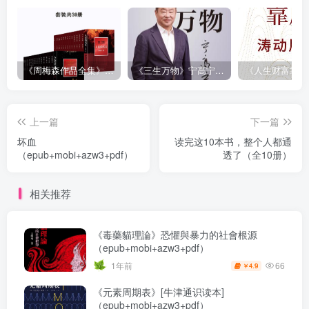
《周梅森作品全集》[共30册]
《三生万物》宁高宁（epub+mobi+azw3+pdf）
上一篇
下一篇
坏血
读完这10本书，整个人都通
（epub+mobi+azw3+pdf）
透了（全10册）
相关推荐
《毒藥貓理論》恐懼與暴力的社會根源
（epub+mobi+azw3+pdf）
66
1年前
4.9
￥
《元素周期表》[牛津通识读本]
（epub+mobi+azw3+pdf）