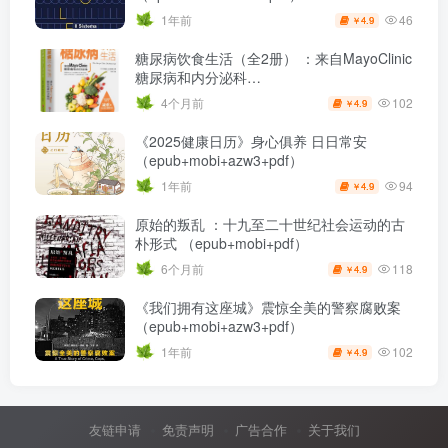
46
1年前
4.9
￥
糖尿病饮食生活（全2册） ：来自MayoClinic
糖尿病和内分泌科
（epub+mobi+azw3+pdf）
102
4个月前
4.9
￥
《2025健康日历》身心俱养 日日常安
（epub+mobi+azw3+pdf）
94
1年前
4.9
￥
原始的叛乱 ：十九至二十世纪社会运动的古
朴形式 （epub+mobi+pdf）
118
6个月前
4.9
￥
《我们拥有这座城》震惊全美的警察腐败案
（epub+mobi+azw3+pdf）
102
1年前
4.9
￥
友链申请
免责声明
广告合作
关于我们