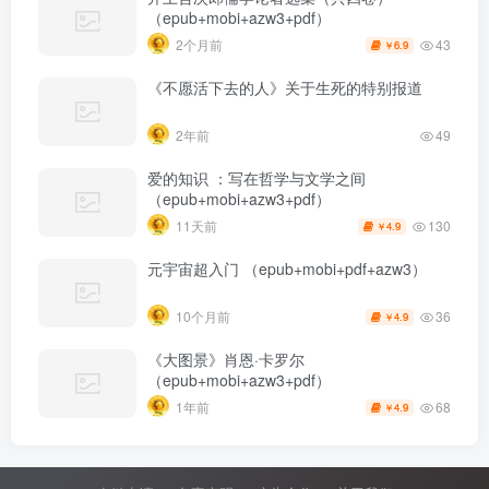
（epub+mobi+azw3+pdf）
43
2个月前
6.9
￥
《不愿活下去的人》关于生死的特别报道
2年前
49
爱的知识 ：写在哲学与文学之间
（epub+mobi+azw3+pdf）
130
11天前
4.9
￥
元宇宙超入门 （epub+mobi+pdf+azw3）
36
10个月前
4.9
￥
《大图景》肖恩·卡罗尔
（epub+mobi+azw3+pdf）
68
1年前
4.9
￥