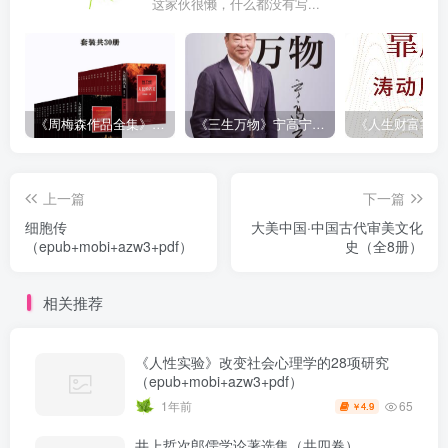
这家伙很懒，什么都没有写...
《周梅森作品全集》[共30册]
《三生万物》宁高宁（epub+mobi+azw3+pdf）
上一篇
下一篇
细胞传
大美中国·中国古代审美文化
（epub+mobi+azw3+pdf）
史（全8册）
相关推荐
《人性实验》改变社会心理学的28项研究
（epub+mobi+azw3+pdf）
65
1年前
4.9
￥
井上哲次郎儒学论著选集（共四卷）