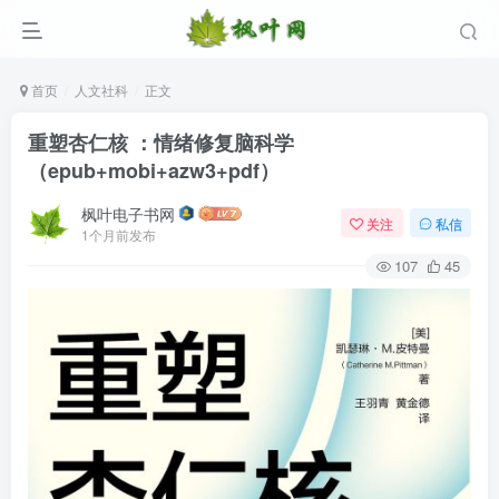
首页
人文社科
正文
重塑杏仁核 ：情绪修复脑科学
（epub+mobi+azw3+pdf）
枫叶电子书网
关注
私信
1个月前发布
107
45
登录
没有账号？立即注册
用户名/手机号/邮箱
登录密码