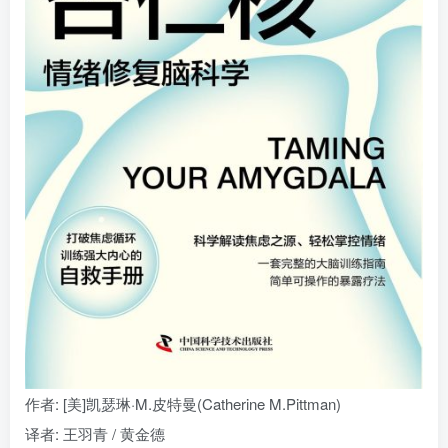
找回密码
|
免密登录
记住登录
登录
社交账号登录
作者
: [美]凯瑟琳·M.皮特曼(Catherine M.Pittman)
译者
: 王羽青 / 黄金德