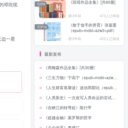
《琼瑶作品全集》[共60册]
的邓垸现
TOP9
2年前
473人已阅读
《敢于放手的养育》张嘉栗
TOP10
（epub+mobi+azw3+pdf）
天边一星
2年前
453人已阅读
最新发布
《周梅森作品全集》[共30册]
《三生万物》宁高宁（epub+mobi+azw3+pdf）
《人生财富靠康波》波动周期论（epub+mobi+azw3+pdf）
《人类新史》一次改写人类命运的尝试（epub+mobi+azw3+pdf）
《在峡江的转弯处》陈行甲
《超越金融》索罗斯的哲学
《六个凶手》李师江