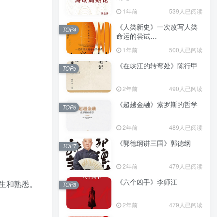
（epub+mobi+azw3+pdf）
1年前
539人已阅读
《人类新史》一次改写人类
TOP4
命运的尝试
（epub+mobi+azw3+pdf）
1年前
500人已阅读
《在峡江的转弯处》陈行甲
TOP5
2年前
490人已阅读
《超越金融》索罗斯的哲学
TOP6
2年前
489人已阅读
《郭德纲讲三国》郭德纲
TOP7
2年前
479人已阅读
《六个凶手》李师江
生和熟悉。
TOP8
2年前
479人已阅读