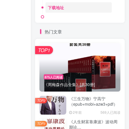
下载地址
热门文章
TOP1
875人已阅读
《周梅森作品全集》[共30册]
《三生万物》宁高宁
TOP2
（epub+mobi+azw3+pdf）
2年前
569人已阅读
《人生财富靠康波》波动周
TOP3
期论