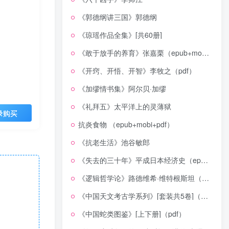
《郭德纲讲三国》郭德纲
《琼瑶作品全集》[共60册]
《敢于放手的养育》张嘉栗（epub+mobi+azw3+pdf）
《开窍、开悟、开智》李牧之（pdf）
《加缪情书集》阿尔贝·加缪
《礼拜五》太平洋上的灵薄狱
录购买
抗炎食物 （epub+mobi+pdf）
《抗老生活》池谷敏郎
《失去的三十年》平成日本经济史（epub+mobi+azw3+pdf）
《逻辑哲学论》路德维希·维特根斯坦（epub+mobi+azw3+pdf）
《中国天文考古学系列》[套装共5卷]（epub+mobi+azw3+pdf）
《中国蛇类图鉴》[上下册]（pdf）