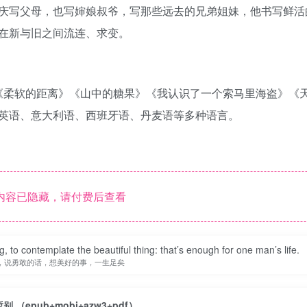
庆写父母，也写婶娘叔爷，写那些远去的兄弟姐妹，他书写鲜活
在新与旧之间流连、求变。
》《柔软的距离》《山中的糖果》《我认识了一个索马里海盗》《
英语、意大利语、西班牙语、丹麦语等多种语言。
内容已隐藏，请付费后查看
, to contemplate the beautiful thing: that’s enough for one man’s life.
，说勇敢的话，想美好的事，一生足矣
暂别 （epub+mobi+azw3+pdf）