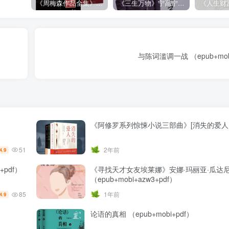
《周梅森作品全集》[共30册]
《三生万物》宁高宁（epub+mobi+azw3+pdf）
与陈词滥调一战 （epub+mobi
《阿修罗系列惊悚小说三部曲》[消失的爱人+
51
2年前
4.9
+pdf）
《寻找天才女友埃莱娜》安娜·玛丽亚·瓜达
（epub+mobi+azw3+pdf）
85
1年前
4.9
）
论语的真相 （epub+mobi+pdf）