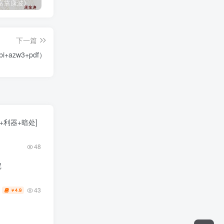
《人生财富靠康波》波动周期论（epub+mobi+azw3+pdf）
《人类新史》一次改写人类命运的尝试（epub+mobi+azw3+pdf）
《在峡江的转弯处》陈行甲
下一篇
+azw3+pdf）
利器+暗处]
48
尼
43
4.9
￥