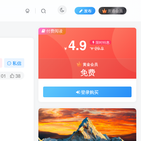
发布
开通会员
付费阅读
4.9
限时特惠
29.9
￥
￥
私信
黄金会员
免费
101
38
登录购买