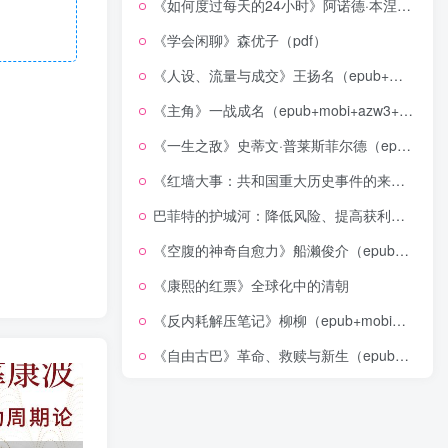
《如何度过每天的24小时》阿诺德·本涅特（epub+mobi+azw3+pdf）
《学会闲聊》森优子（pdf）
《人设、流量与成交》王扬名（epub+mobi+azw3+pdf）
《主角》一战成名（epub+mobi+azw3+pdf）
《一生之敌》史蒂文·普莱斯菲尔德（epub+mobi+azw3+pdf）
《红墙大事：共和国重大历史事件的来龙去脉》（全二册）（pdf）
巴菲特的护城河：降低风险、提高获利的股市真规则(epub+azw3+mobi)
《空腹的神奇自愈力》船濑俊介（epub+mobi+azw3+pdf）
《康熙的红票》全球化中的清朝
《反内耗解压笔记》柳柳（epub+mobi+azw3+pdf）
《自由古巴》革命、救赎与新生（epub+mobi+azw3+pdf）