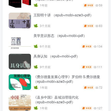
59
1年前
4.9
￥
王阳明十讲 （epub+mobi+azw3+pdf）
83
3个月前
4.9
￥
美学意识形态 （epub+mobi+pdf）
134
6个月前
4.9
￥
具身认知 （epub+mobi+pdf）
111
9个月前
4.9
￥
《费尔德曼发展心理学》罗伯特·S.费尔德曼
（epub+mobi+azw3+pdf）
72
1年前
4.9
￥
《县乡中国》县域治理现代化
（epub+mobi+azw3+pdf）
127
1年前
4.9
￥