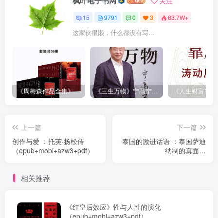
枫叶电子书网
关注
15
9791
0
3
63.7W+
这家伙很懒，什么都没有写...
《周梅森作品全集》[共30册]
《三生万物》宁高宁（epub+mobi+azw3+pdf）
上一篇
下一篇
创作与爱 ：托芙·扬松传
泰国的激进话语 ：泰国萨迪
（epub+mobi+azw3+pdf）
纳制的真面目
（epub+mobi+azw3+pdf）
相关推荐
《红皇后效应》性与人性的演化
（epub+mobi+azw3+pdf）