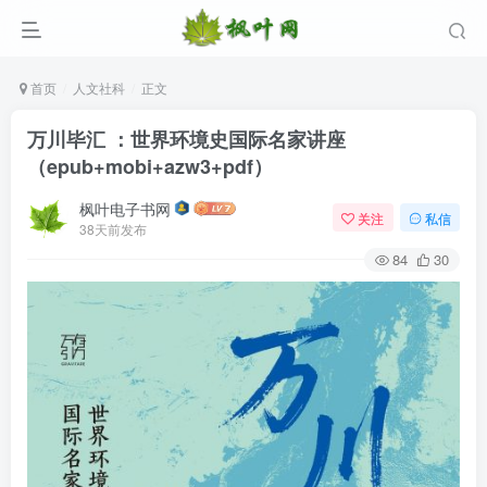
首页
人文社科
正文
万川毕汇 ：世界环境史国际名家讲座
（epub+mobi+azw3+pdf）
枫叶电子书网
关注
私信
38天前发布
84
30
登录
没有账号？立即注册
用户名/手机号/邮箱
登录密码