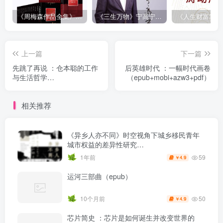
《周梅森作品全集》[共30册]
《三生万物》宁高宁（epub+mobi+azw3+pdf）
上一篇
下一篇
先跳了再说 ：仓本聪的工作
后英雄时代 ：一幅时代画卷
与生活哲学
（epub+mobi+azw3+pdf）
（epub+mobi+azw3+pdf）
相关推荐
《异乡人亦不同》时空视角下城乡移民青年
城市权益的差异性研究
（epub+mobi+azw3+pdf）
59
1年前
4.9
￥
运河三部曲（epub）
50
10个月前
4.9
￥
芯片简史 ：芯片是如何诞生并改变世界的