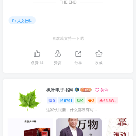
THE END
人文社科
喜欢就支持一下吧
点赞
14
赞赏
分享
收藏
枫叶电子书网
关注
0
9791
0
3
63.6W+
这家伙很懒，什么都没有写...