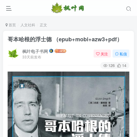
首页
人文社科
正文
哥本哈根的浮士德 （epub+mobi+azw3+pdf）
枫叶电子书网
关注
私信
33天前发布
126
14
登录
没有账号？立即注册
用户名/手机号/邮箱
登录密码