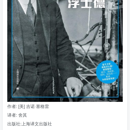
找回密码
|
免密登录
记住登录
登录
社交账号登录
作者
: [美] 吉诺·塞格雷
译者
: 舍其
出版社:
上海译文出版社