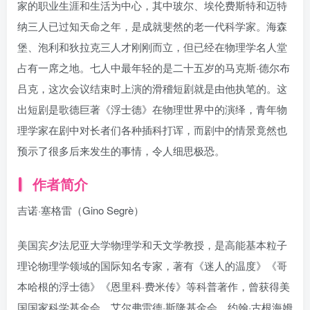
家的职业生涯和生活为中心，其中玻尔、埃伦费斯特和迈特
纳三人已过知天命之年，是成就斐然的老一代科学家。海森
堡、泡利和狄拉克三人才刚刚而立，但已经在物理学名人堂
占有一席之地。七人中最年轻的是二十五岁的马克斯·德尔布
吕克，这次会议结束时上演的滑稽短剧就是由他执笔的。这
出短剧是歌德巨著《浮士德》在物理世界中的演绎，青年物
理学家在剧中对长者们各种插科打诨，而剧中的情景竟然也
预示了很多后来发生的事情，令人细思极恐。
作者简介
吉诺·塞格雷（Gino Segrè）
美国宾夕法尼亚大学物理学和天文学教授，是高能基本粒子
理论物理学领域的国际知名专家，著有《迷人的温度》《哥
本哈根的浮士德》《恩里科·费米传》等科普著作，曾获得美
国国家科学基金会、艾尔弗雷德·斯隆基金会、约翰·古根海姆