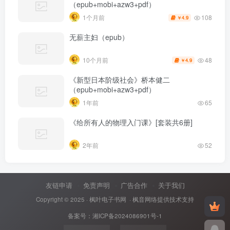
（epub+mobi+azw3+pdf）
108
1个月前
4.9
￥
无薪主妇（epub）
48
10个月前
4.9
￥
《新型日本阶级社会》桥本健二
（epub+mobi+azw3+pdf）
1年前
65
《给所有人的物理入门课》[套装共6册]
2年前
52
友链申请
免责声明
广告合作
关于我们
Copyright © 2025 ·
枫叶电子书网
· 枫音网络提供技术支持
备案号：
湘ICP备2024086901号-1