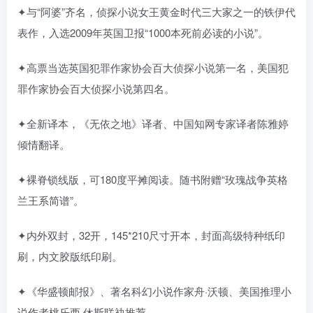
✦与“阿婆”齐名，侦探小说女王黄金时代三大家之一的铁伊代
表作，入选2009年英国卫报“1000本死前必读的小说”。
✦高票当选英国犯罪作家协会百大侦探小说第一名，美国犯
罪作家协会百大侦探小说第四名。
✦全新译本，《无依之地》译者、中国知网专家译者陈雅婷
倾情翻译。
✦裸脊锁线版，可180度平摊阅读。随书附赠“玫瑰战争英格
兰王系简谱”。
✦内外双封，32开，145*210尺寸开本，封面高级特种纸印
刷，内文胶版纸印刷。
✦《华盛顿邮报》、著名科幻小说作家舟·沃顿、美国推理小
说作者桃乐西·休斯联袂推荐。