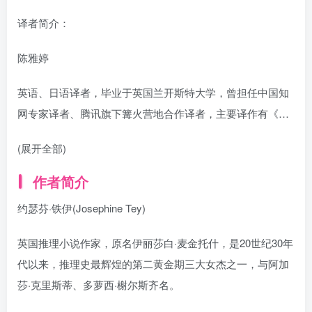
译者简介：
陈雅婷
英语、日语译者，毕业于英国兰开斯特大学，曾担任中国知
网专家译者、腾讯旗下篝火营地合作译者，主要译作有《…
(展开全部)
作者简介
约瑟芬·铁伊(Josephine Tey)
英国推理小说作家，原名伊丽莎白·麦金托什，是20世纪30年
代以来，推理史最辉煌的第二黄金期三大女杰之一，与阿加
莎·克里斯蒂、多萝西·榭尔斯齐名。