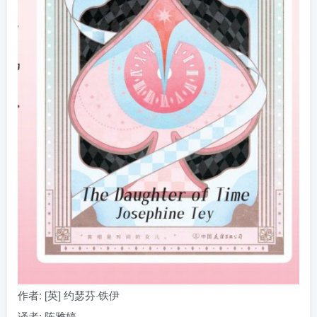
找回密码
|
免密登录
记住登录
登录
社交账号登录
作者
: [英] 约瑟芬·铁伊
译者
: 陈雅婷