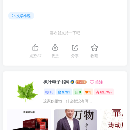
文学小说
喜欢就支持一下吧
点赞
37
赞赏
分享
收藏
枫叶电子书网
关注
15
9791
0
3
63.7W+
这家伙很懒，什么都没有写...