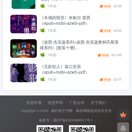
55
1年前
4.9
￥
《木偶的恨意》米歇尔·普西
（epub+mobi+azw3+pdf）
62
1年前
4.9
￥
《波西·杰克逊系列+波西·杰克逊奥林匹斯英
雄系列》[套装十册]
（epub+mobi+azw3+pdf）
146
1年前
4.9
￥
《无影犯人》坂口安吾
（epub+mobi+azw3+pdf）
57
1年前
4.9
￥
友链申请
免责声明
广告合作
关于我们
Copyright © 2025 ·
枫叶电子书网
· 枫音网络提供技术支持
备案号：
湘ICP备2024086901号-1