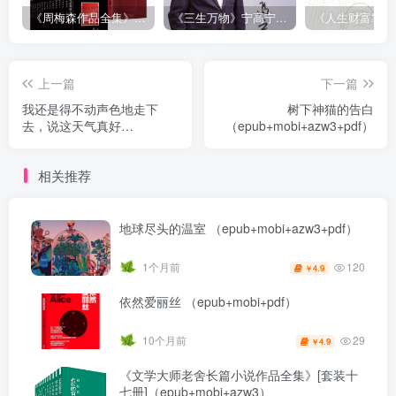
《周梅森作品全集》[共30册]
《三生万物》宁高宁（epub+mobi+azw3+pdf）
上一篇
下一篇
我还是得不动声色地走下
树下神猫的告白
去，说这天气真好
（epub+mobi+azw3+pdf）
（epub+mobi+azw3+pdf）
相关推荐
地球尽头的温室 （epub+mobi+azw3+pdf）
120
1个月前
4.9
￥
依然爱丽丝 （epub+mobi+pdf）
29
10个月前
4.9
￥
《文学大师老舍长篇小说作品全集》[套装十
七册]（epub+mobi+azw3）