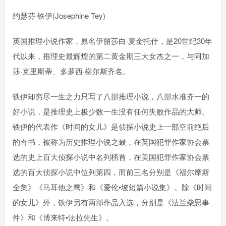
约瑟芬·铁伊(Josephine Tey)
英国推理小说作家，原名伊丽莎白·麦金托什，是20世纪30年
代以来，推理史最辉煌的第二黄金期三大女杰之一，与阿加
莎·克里斯蒂、多萝西·榭尔斯齐名。
铁伊却穷尽一生之力只写了八部推理小说，八部水准齐一的
好小说，是推理史上极少数一生没有任何失败作品的大师。
铁伊的代表作《时间的女儿》是侦探小说史上一部空前绝后
的奇书，被称为历史推理小说之最，在英国犯罪作家协会票
选的史上百大侦探小说中名列榜首，在美国犯罪作家协会票
选的百大侦探小说中位列第四，而前三名分别是《福尔摩斯
全集》《马耳他之鹰》和《爱伦•坡短篇小说集》。除《时间
的女儿》外，铁伊另有两部作品入选，分别是《法兰柴思事
件》和《博来特•法拉先生》。