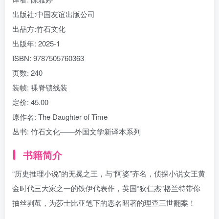
出版社:
中国友谊出版公司
出品方:
竹石文化
出版年:
2025-1
ISBN:
9787505760363
页数:
240
装帧:
裸脊锁线装
定价:
45.00
原作名:
The Daughter of Time
丛书:
竹石文化——外国文学新译本系列
书籍简介
“历史推理小说”的无冕之王，与“阿婆”齐名，侦探小说女王黄
金时代三大家之一的铁伊代表作，英国“狄仁杰”格兰特带你
抽丝剥茧，为莎士比亚笔下的恶名昭著的理查三世翻案！