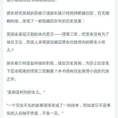
擅长研究面相的苏格兰场探长格兰特因摔断腿住院，百无聊
赖的他，发现了一桩隐藏四百年的历史悬案：
英国金雀花王朝的末代君王——理查三世，究竟有没有为了
保住王位，而派人杀害据说被囚禁在伦敦塔内的两名小侄
儿？
探长格兰特是如何抽丝剥茧，接近历史真相，为莎士比亚笔
下恶名昭著的理查三世翻案？本书堪称历史推理小说的代表
之作。
“真相是时间的女儿。”
“一个完全不实的故事渐渐变成了一则传奇，而知道它不是事
实的人却袖手旁观，不发一言。”