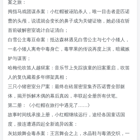
案之旅：
拇指马戏团谋杀案：小红帽被诬陷杀人，唯一目击者是匹诺
曹的头颅，说谎就会变长的鼻子成为关键证物，她必须在斩
首前破解密室诡计自证清白；
白雪公主毒豆命案：抵达森林遇见白雪公主与七个小矮人，
一名小矮人离奇中毒身亡，毒苹果的传说再度上演，暗藏嫉
妒与谋害；
哈梅伦吹笛人越狱案：音乐节上失踪孩童的旧案重启，吹笛
人的复仇藏着多年绑架真相；
三只小猪密室分尸案：最终在砖屋密室集齐匹诺曹全部躯
体，揭开拆解木偶的幕后真凶，串联起全册所有伏笔。
第二册：《小红帽在旅行中遇见了……》
故事时间线承接上册，小红帽继续远行，途经各国童话国
度，接连遭遇四起全新诡异凶案：
灰姑娘舞会毒杀案：王宫舞会之上，水晶鞋与毒酒交织，一