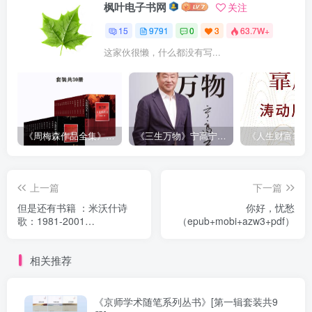
枫叶电子书网
关注
15
9791
0
3
63.7W+
这家伙很懒，什么都没有写...
《周梅森作品全集》[共30册]
《三生万物》宁高宁（epub+mobi+azw3+pdf）
上一篇
下一篇
但是还有书籍 ：米沃什诗
你好，忧愁
歌：1981-2001
（epub+mobi+azw3+pdf）
（epub+mobi+azw3+pdf）
相关推荐
《京师学术随笔系列丛书》[第一辑套装共9