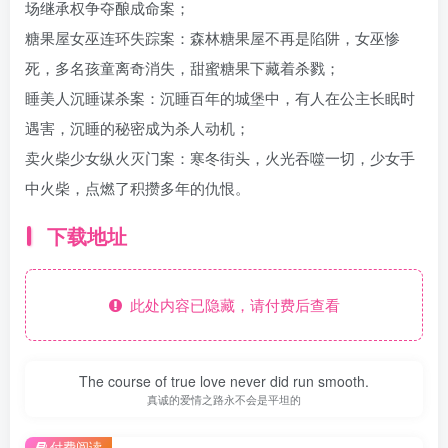
场继承权争夺酿成命案；
糖果屋女巫连环失踪案：森林糖果屋不再是陷阱，女巫惨
死，多名孩童离奇消失，甜蜜糖果下藏着杀戮；
睡美人沉睡谋杀案：沉睡百年的城堡中，有人在公主长眠时
遇害，沉睡的秘密成为杀人动机；
卖火柴少女纵火灭门案：寒冬街头，火光吞噬一切，少女手
中火柴，点燃了积攒多年的仇恨。
下载地址
此处内容已隐藏，请付费后查看
The course of true love never did run smooth.
真诚的爱情之路永不会是平坦的
付费阅读