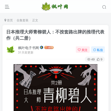
首页
合集套装
正文
日本推理大师青柳碧人：不按套路出牌的推理代表
作（共二册）
枫叶电子书网
关注
私信
31天前更新
49
9
登录
没有账号？立即注册
用户名/手机号/邮箱
登录密码