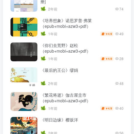
册]
2年前
74
《培养想象》诺思罗普·弗莱
（epub+mobi+azw3+pdf）
49
1年前
4.9
￥
《你们去荒野》赵松
（epub+mobi+azw3+pdf）
28
1年前
4.9
￥
《最后的王公》缪娟
2年前
48
《繁花将逝》伽古屋圭市
（epub+mobi+azw3+pdf）
40
1年前
4.9
￥
《明日边缘》樱坂洋
2年前
56