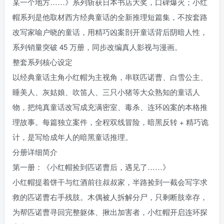
某一个地方……》系列斩获日本书店大奖，口碑爆火；小红
帽系列是他取材西方经典童话的全新推理短篇集，不按套路
改写家喻户晓的童话，用精巧凶案剖开童话背后阴暗人性，
系列销量突破 45 万册，同步改编真人影视与漫画。
整套系列核心设定
以经典童话主角小红帽为主视角，串联匹诺曹、白雪公主、
睡美人、灰姑娘、吹笛人、三只小猪等大众熟知的童话人
物，把纯真童话改写成充满密室、毒杀、连环凶案的本格推
理故事。每篇独立案件，全程双线冒险，暗黑反转 + 精巧诡
计，是写给成年人的暗黑童话推理。
分册详细简介
第一册：《小红帽捡到匹诺曹后，遇见了……》
小红帽提着饼干与红酒前往叔叔家，半路捡到一截会写字求
救的匹诺曹右手残肢。木偶被人拆解分尸，只剩断肢幸存，
为帮匹诺曹寻回完整躯体、揪出加害者，小红帽开启连环探