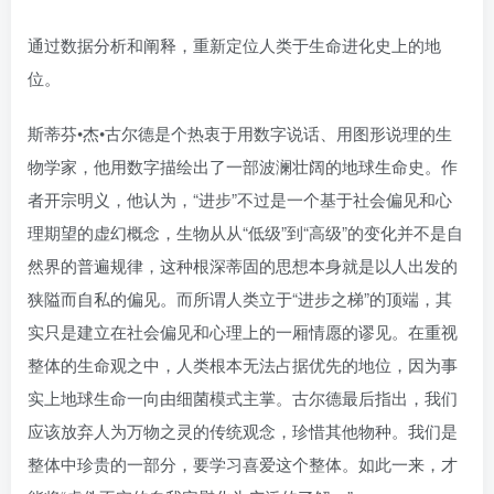
找回密码
|
免密登录
记住登录
通过数据分析和阐释，重新定位人类于生命进化史上的地
登录
位。
社交账号登录
斯蒂芬•杰•古尔德是个热衷于用数字说话、用图形说理的生
物学家，他用数字描绘出了一部波澜壮阔的地球生命史。作
者开宗明义，他认为，“进步”不过是一个基于社会偏见和心
理期望的虚幻概念，生物从从“低级”到“高级”的变化并不是自
然界的普遍规律，这种根深蒂固的思想本身就是以人出发的
狭隘而自私的偏见。而所谓人类立于“进步之梯”的顶端，其
实只是建立在社会偏见和心理上的一厢情愿的谬见。在重视
整体的生命观之中，人类根本无法占据优先的地位，因为事
实上地球生命一向由细菌模式主掌。古尔德最后指出，我们
应该放弃人为万物之灵的传统观念，珍惜其他物种。我们是
整体中珍贵的一部分，要学习喜爱这个整体。如此一来，才