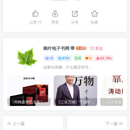
点赞
10
赞赏
分享
收藏
枫叶电子书网
关注
15
9791
0
3
63.7W+
这家伙很懒，什么都没有写...
《周梅森作品全集》[共30册]
《三生万物》宁高宁（epub+mobi+azw3+pdf）
上一篇
下一篇