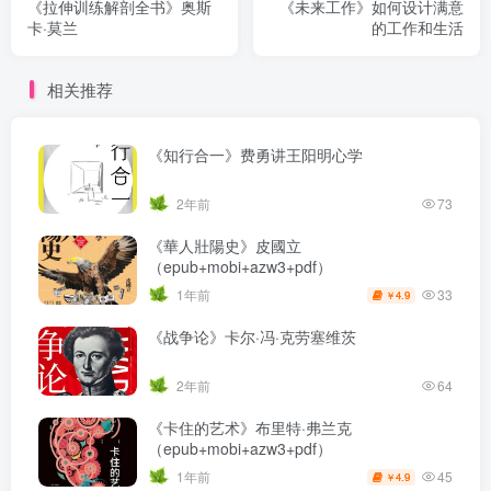
《拉伸训练解剖全书》奥斯
《未来工作》如何设计满意
卡·莫兰
的工作和生活
相关推荐
《知行合一》费勇讲王阳明心学
2年前
73
《華人壯陽史》皮國立
（epub+mobi+azw3+pdf）
33
1年前
4.9
￥
《战争论》卡尔·冯·克劳塞维茨
2年前
64
《卡住的艺术》布里特·弗兰克
（epub+mobi+azw3+pdf）
45
1年前
4.9
￥