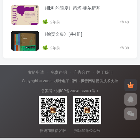
《批判的限度》芮塔·菲尔斯基
2年前
43
《徐贲文集》[共4册]
2年前
39
友链申请
免责声明
广告合作
关于我们
Copyright © 2025 ·
枫叶电子书网
· 枫音网络提供技术支持
备案号：
湘ICP备2024086901号-1
扫码加微信客服
扫码加微公众号