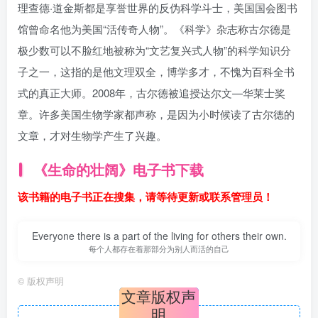
理查德·道金斯都是享誉世界的反伪科学斗士，美国国会图书
馆曾命名他为美国“活传奇人物”。《科学》杂志称古尔德是
极少数可以不脸红地被称为“文艺复兴式人物”的科学知识分
子之一，这指的是他文理双全，博学多才，不愧为百科全书
式的真正大师。2008年，古尔德被追授达尔文—华莱士奖
章。许多美国生物学家都声称，是因为小时候读了古尔德的
文章，才对生物学产生了兴趣。
《生命的壮阔》电子书下载
该书籍的电子书正在搜集，请等待更新或联系管理员！
Everyone there is a part of the living for others their own.
每个人都存在着那部分为别人而活的自己
©
版权声明
文章版权声
明