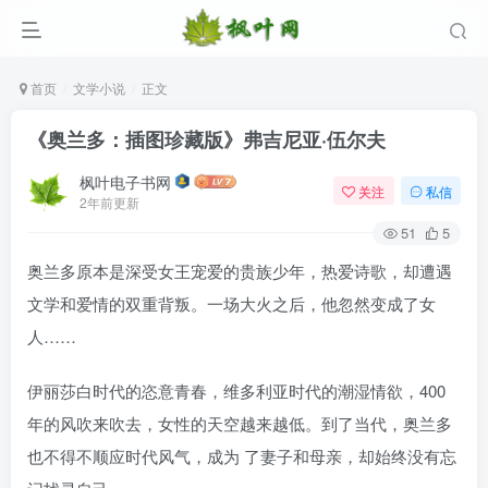
首页
文学小说
正文
《奥兰多：插图珍藏版》弗吉尼亚·伍尔夫
枫叶电子书网
关注
私信
2年前更新
51
5
奥兰多原本是深受女王宠爱的贵族少年，热爱诗歌，却遭遇
文学和爱情的双重背叛。一场大火之后，他忽然变成了女
登录
人……
没有账号？立即注册
伊丽莎白时代的恣意青春，维多利亚时代的潮湿情欲，400
年的风吹来吹去，女性的天空越来越低。到了当代，奥兰多
用户名/手机号/邮箱
也不得不顺应时代风气，成为 了妻子和母亲，却始终没有忘
登录密码