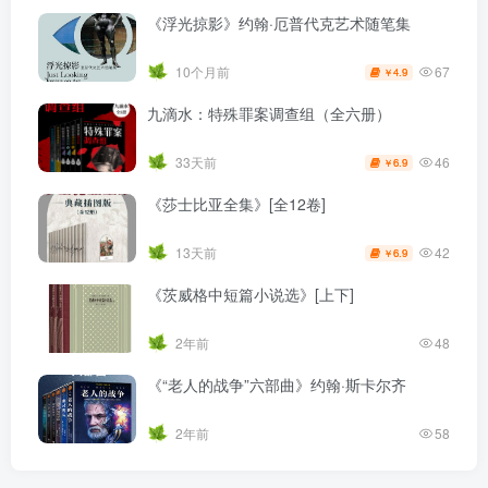
《浮光掠影》约翰·厄普代克艺术随笔集
67
10个月前
4.9
￥
九滴水：特殊罪案调查组（全六册）
46
33天前
6.9
￥
《莎士比亚全集》[全12卷]
42
13天前
6.9
￥
《茨威格中短篇小说选》[上下]
2年前
48
《“老人的战争”六部曲》约翰·斯卡尔齐
2年前
58