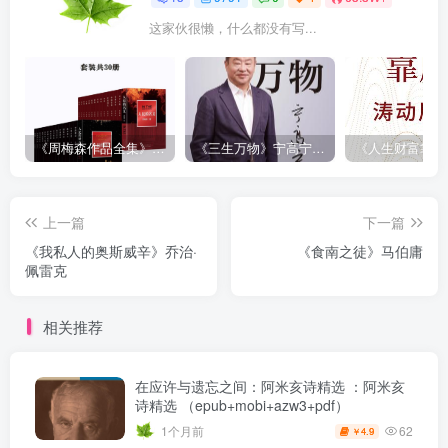
这家伙很懒，什么都没有写...
《周梅森作品全集》[共30册]
《三生万物》宁高宁（epub+mobi+azw3+pdf）
上一篇
下一篇
《我私人的奥斯威辛》乔治·
《食南之徒》马伯庸
佩雷克
相关推荐
在应许与遗忘之间：阿米亥诗精选 ：阿米亥
诗精选 （epub+mobi+azw3+pdf）
62
1个月前
4.9
￥