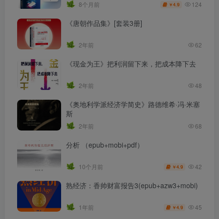
124
8个月前
4.9
￥
《唐朝作品集》[套装3册]
2年前
62
《现金为王》把利润留下来，把成本降下去
2年前
48
《奥地利学派经济学简史》路德维希·冯·米塞
斯
2年前
68
分析 （epub+mobi+pdf）
42
10个月前
4.9
￥
熟经济：香帅财富报告3(epub+azw3+mobi)
45
1年前
4.9
￥