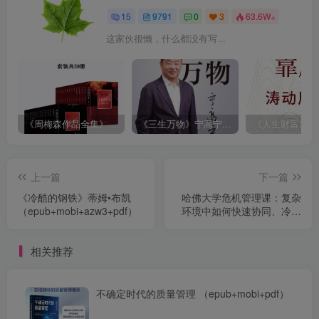
15
9791
0
3
63.6W+
这家伙很懒，什么都没有写...
《周梅森作品全集》[共30册]
《三生万物》宁高宁（epub+mobi+azw3+pdf）
上一篇
下一篇
《冷酷的钢铁》蒂姆•布凯
哈佛大学危机管理课：复杂
（epub+mobi+azw3+pdf）
环境中如何快速协同、冷静
理智找到有效解决方案
(epub+azw3+mobi)
相关推荐
不确定时代的质量管理 （epub+mobi+pdf）