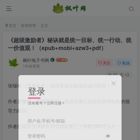
首页
投资管理
正文
《超级激励者》秘诀就是统一目标、统一行动、统
一价值观！（epub+mobi+azw3+pdf）
枫叶电子书网
关注
私信
1年前更新
32
13
张瑞敏：没有本书，就没有海尔集团的成功转型！
登录
作者是微软、美国国防部、美国运通以及联合国等机构的领
没有账号？立即注册
导力顾问。
用户名/手机号/邮箱
作者的领导力演讲在TED排名第三！突破3000万人次！
登录密码