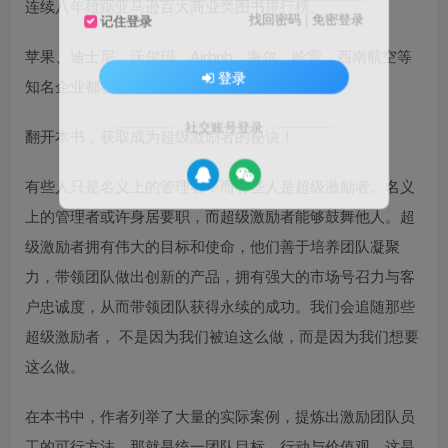
连续八年雄踞亚马逊百大商业类图书排行榜。
找回密码
|
免密登录
记住登录
苹果、迪士尼、沃尔玛、Airbnb、海尔、哈雷、西南航空等
登录
知名企业都在用的领导力方法。
社交账号登录
翻开本书，获取成为超级激励者的秘诀！
有些人只是名义上的管理者，而有些人是超级激励者。名义
上的管理者或许身居要职，而超级激励者能够鼓舞他人。超
级激励者拥有伟大的目标和使命，他们善于培养团队凝聚
力，带领团队做出创新的产品，拥有强大的市场号召力与客
户忠诚度，从而带领团队获得永续的成功。我们会追随那些
超级激励者， 不是因为我们被迫这么做，而是因为我们想要
这么做。
在本书中，作者列举了大量的实际案例，提炼出激励团队员
工的可行方法，那就是统一团队目标、行动与价值观，这是