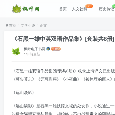
HOT
首页
人文社科
历史传记
首页
文学小说
正文
《石黑一雄中英双语作品集》[套装共8册]（ep
枫叶电子书网
1年前更新
《石黑一雄双语作品集(套装共8册)》收录上海译文已
《莫失莫忘》《无可慰藉》《小夜曲》《被掩埋的巨人》
《远山淡影》
《远山淡影》是石黑一雄技惊文坛的处女作，小说通过一
的母女渴望安定与新生，却始终走不出战乱带来的阴影与