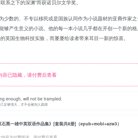
联系之下的深渊”而获诺贝尔文学奖。
为少数的、不专以移民或是国族认同作为小说题材的亚裔作家之
能够产生意义的小说。他的每一本小说几乎都在开创一个新的格
期的英国生物科技实验，而屡屡给读者带来耳目一新的惊喜。
内容已隐藏，请付费后查看
ong enough, will not be trampled.
自己足够强大，才不会被别人践踏
《石黑一雄中英双语作品集》[套装共8册]（epub+mobi+azw3）
此内容为付费阅读，请付费后查看