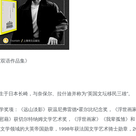
英双语作品集》
954年生于日本长崎，与奈保尔、拉什迪并称为“英国文坛移民三雄”。
学奖项：《远山淡影》获温尼弗雷德•霍尔比纪念奖，《浮世画
慰藉》获切尔特纳姆文学艺术奖，《浮世画家》《我辈孤雏》和
文学领域的大英帝国勋章，1998年获法国文学艺术骑士勋章，20