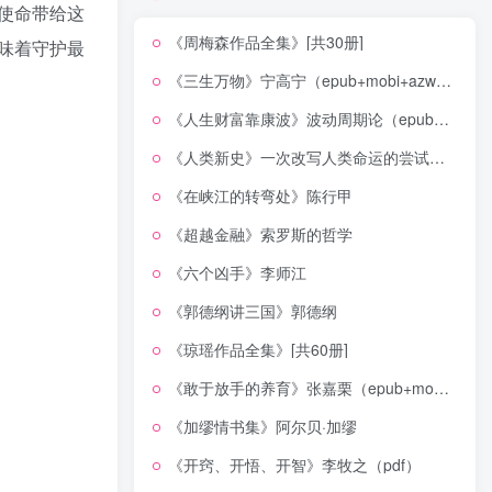
使命带给这
《周梅森作品全集》[共30册]
味着守护最
《三生万物》宁高宁（epub+mobi+azw3+pdf）
《人生财富靠康波》波动周期论（epub+mobi+azw3+pdf）
《人类新史》一次改写人类命运的尝试（epub+mobi+azw3+pdf）
《在峡江的转弯处》陈行甲
《超越金融》索罗斯的哲学
《六个凶手》李师江
《郭德纲讲三国》郭德纲
《琼瑶作品全集》[共60册]
《敢于放手的养育》张嘉栗（epub+mobi+azw3+pdf）
《加缪情书集》阿尔贝·加缪
《开窍、开悟、开智》李牧之（pdf）