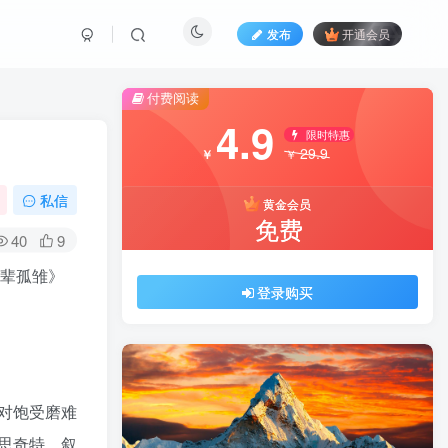
发布
开通会员
付费阅读
4.9
限时特惠
29.9
￥
￥
私信
黄金会员
免费
40
9
我辈孤雏》
登录购买
对饱受磨难
思奇特，叙