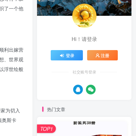
织了一个他
Hi！请登录
顺利出嫁营
登录
注册
想、世界观
以浮世绘般
社交账号登录
热门文章
管家为切入
项奥斯卡
TOP1