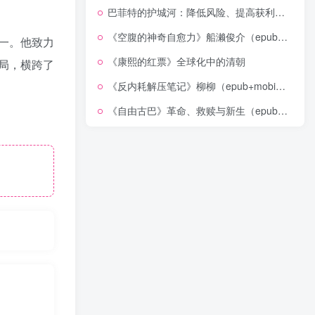
巴菲特的护城河：降低风险、提高获利的股市真规则(epub+azw3+mobi)
《空腹的神奇自愈力》船濑俊介（epub+mobi+azw3+pdf）
一。他致力
《康熙的红票》全球化中的清朝
局，横跨了
《反内耗解压笔记》柳柳（epub+mobi+azw3+pdf）
《自由古巴》革命、救赎与新生（epub+mobi+azw3+pdf）