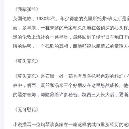
《我辈孤雏》
英国伦敦，1930年代。年少得志的克里斯托弗•班克斯
而，多年来，一桩未解的悬案却久久地在名侦探的心头挥
迷的伦敦上流社会一路寻觅，最终回到了侵华日军炮口下
暗的秘密，一个残酷的真相，而他那福尔摩斯式的童话人
《莫失莫忘》
《莫失莫忘》是石黑一雄一部具有反乌托邦色彩的科幻小
校中，凯西、露丝和汤米三个好朋友在这里悠然成长。他
的黑尔舍姆，却隐藏着许多秘密。凯西三人长大后，逐渐
《无可慰藉》
小说描写一位钢琴演奏家在一座谜样的城市里所经历的谜