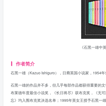
《石黑一雄中
作者简介
石黑一雄（Kazuo Ishiguro），日裔英国小说家，1
石黑一雄的作品并不多，但几乎每部作品都获得重要的文
布莱德年度最佳小说奖，《长日将尽》获布克奖，《无可
忘》均入围布克奖决选名单；1995年英女王授予石黑一雄