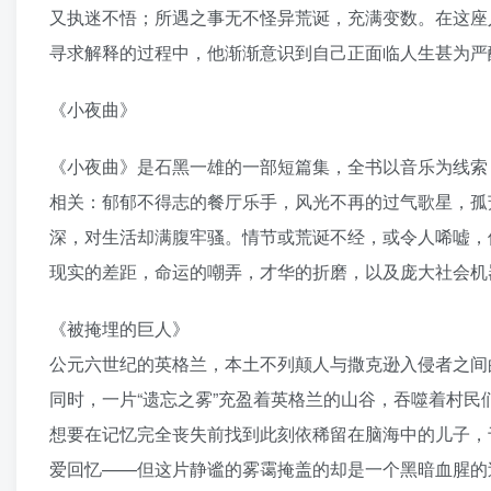
又执迷不悟；所遇之事无不怪异荒诞，充满变数。在这座
寻求解释的过程中，他渐渐意识到自己正面临人生甚为严
《小夜曲》
《小夜曲》是石黑一雄的一部短篇集，全书以音乐为线索
相关：郁郁不得志的餐厅乐手，风光不再的过气歌星，孤
深，对生活却满腹牢骚。情节或荒诞不经，或令人唏嘘，
现实的差距，命运的嘲弄，才华的折磨，以及庞大社会机
《被掩埋的巨人》
公元六世纪的英格兰，本土不列颠人与撒克逊入侵者之间
同时，一片“遗忘之雾”充盈着英格兰的山谷，吞噬着村
想要在记忆完全丧失前找到此刻依稀留在脑海中的儿子，
爱回忆——但这片静谧的雾霭掩盖的却是一个黑暗血腥的