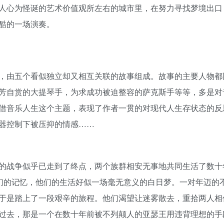
人心为怪诞的艺术价值观所左右的城市里，在努力寻找梦境出口
酷的一场演奏。
，由五个看似独立却又相互关联的故事组成。故事的主要人物都
芳自赏的大提琴手，为求成功被迫整容的萨克斯手等等，多是对
借音乐人生这个主题，表现了作者一贯的对现代人生存状态的反
器控制下被压抑的情感……
的战争似乎已走到了终点，两个族群相安无事地共同生活了数十
民们的记忆，他们的生活好似一场毫无意义的白日梦。一对年迈的
于是踏上了一段艰辛的旅程。他们渴望让迷雾散去，重拾两人相
过去，那是一个在数十年前被不列颠人的亚瑟王用违背理想的手