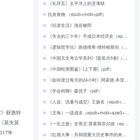
《礼拜五》太平洋上的灵薄狱
抗炎食物 （epub+mobi+pdf）
《抗老生活》池谷敏郎
《失去的三十年》平成日本经济史（epub+mobi+azw3+pdf）
《逻辑哲学论》路德维希·维特根斯坦（epub+mobi+azw3+pdf）
《中国天文考古学系列》[套装共5卷]（epub+mobi+azw3+pdf）
《中国蛇类图鉴》[上下册]（pdf）
《如何度过每天的24小时》阿诺德·本涅特（epub+mobi+azw3+pdf）
《学会闲聊》森优子（pdf）
《人设、流量与成交》王扬名（epub+mobi+azw3+pdf）
家》获惠特
《主角》一战成名（epub+mobi+azw3+pdf）
《莫失莫
《一生之敌》史蒂文·普莱斯菲尔德（epub+mobi+azw3+pdf）
17年
《红墙大事：共和国重大历史事件的来龙去脉》（全二册）（pdf）