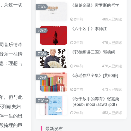
，为这一切
《超越金融》索罗斯的哲学
TOP6
2年前
489人已阅读
《六个凶手》李师江
TOP7
2年前
479人已阅读
同音乐情牵
《郭德纲讲三国》郭德纲
音乐一往情
TOP8
思：理想与
2年前
478人已阅读
《琼瑶作品全集》[共60册]
TOP9
2年前
473人已阅读
年。但与此
《敢于放手的养育》张嘉栗
TOP10
（epub+mobi+azw3+pdf）
不列颠夫妇
2年前
453人已阅读
伴一生的恩
段掩埋的巨
最新发布