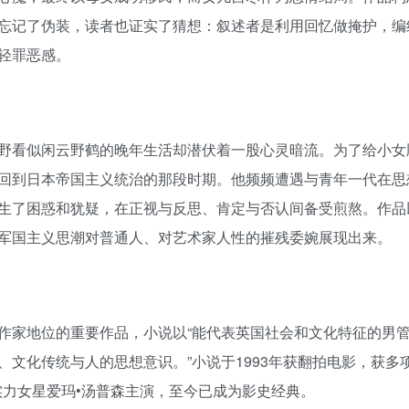
用户名/手机号/邮箱
忘记了伪装，读者也证实了猜想：叙述者是利用回忆做掩护，编
登录密码
轻罪恶感。
找回密码
|
免密登录
记住登录
登录
野看似闲云野鹤的晚年生活却潜伏着一股心灵暗流。为了给小女
社交账号登录
回到日本帝国主义统治的那段时期。他频频遭遇与青年一代在思
生了困惑和犹疑，在正视与反思、肯定与否认间备受煎熬。作品
军国主义思潮对普通人、对艺术家人性的摧残委婉展现出来。
作家地位的重要作品，小说以“能代表英国社会和文化特征的男
文化传统与人的思想意识。”小说于1993年获翻拍电影，获多
实力女星爱玛•汤普森主演，至今已成为影史经典。