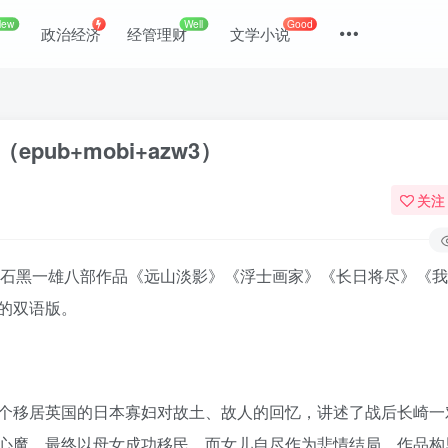
New
Well
Good
政治经济
经管理财
文学小说
ub+mobi+azw3）
关注
出版石黑一雄八部作品《远山淡影》《浮士画家》《长日将尽》《
的双语版。
登录
没有账号？立即注册
个移居英国的日本寡妇对故土、故人的回忆，讲述了战后长崎一
心魔，最终以母女成功移民，而女儿自尽作为悲情结局。作品构