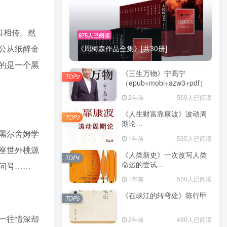
口相传。然
875人已阅读
公从纸醉金
《周梅森作品全集》[共30册]
的是一个黑
《三生万物》宁高宁
TOP2
（epub+mobi+azw3+pdf）
2年前
569人已阅读
《人生财富靠康波》波动周
TOP3
期论
黑尔舍姆学
（epub+mobi+azw3+pdf）
1年前
535人已阅读
座世外桃源
《人类新史》一次改写人类
TOP4
命运的尝试
问号……
（epub+mobi+azw3+pdf）
1年前
500人已阅读
《在峡江的转弯处》陈行甲
TOP5
一往情深却
2年前
490人已阅读