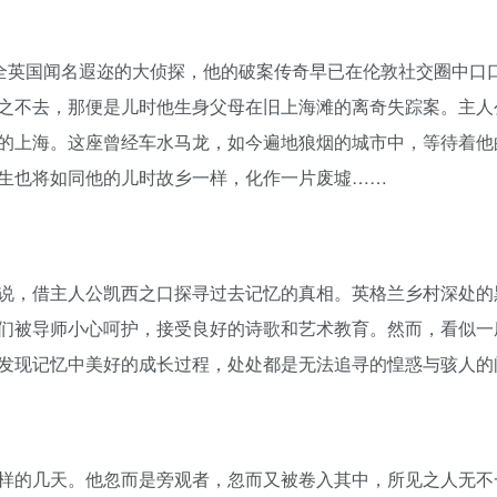
是全英国闻名遐迩的大侦探，他的破案传奇早已在伦敦社交圈中口
之不去，那便是儿时他生身父母在旧上海滩的离奇失踪案。主人
的上海。这座曾经车水马龙，如今遍地狼烟的城市中，等待着他
生也将如同他的儿时故乡一样，化作一片废墟……
说，借主人公凯西之口探寻过去记忆的真相。英格兰乡村深处的
们被导师小心呵护，接受良好的诗歌和艺术教育。然而，看似一
发现记忆中美好的成长过程，处处都是无法追寻的惶惑与骇人的
样的几天。他忽而是旁观者，忽而又被卷入其中，所见之人无不