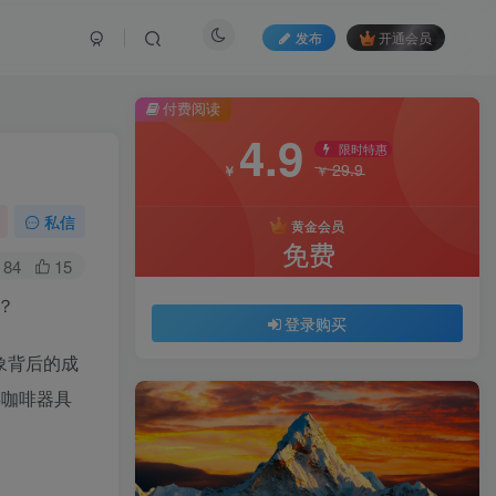
发布
开通会员
付费阅读
4.9
限时特惠
29.9
￥
￥
私信
黄金会员
免费
84
15
？
登录购买
象背后的成
类咖啡器具