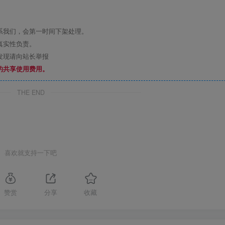
系我们，会第一时间下架处理。
真实性负责。
发现请向站长举报
的共享使用费用。
THE END
喜欢就支持一下吧
赞赏
分享
收藏