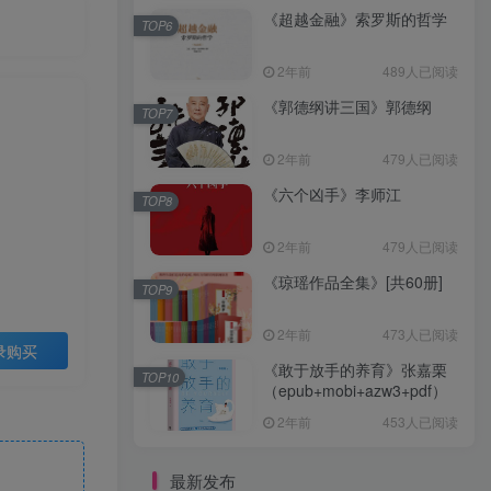
《超越金融》索罗斯的哲学
TOP6
2年前
489人已阅读
《郭德纲讲三国》郭德纲
TOP7
2年前
479人已阅读
《六个凶手》李师江
TOP8
2年前
479人已阅读
《琼瑶作品全集》[共60册]
TOP9
2年前
473人已阅读
录购买
《敢于放手的养育》张嘉栗
TOP10
（epub+mobi+azw3+pdf）
2年前
453人已阅读
最新发布