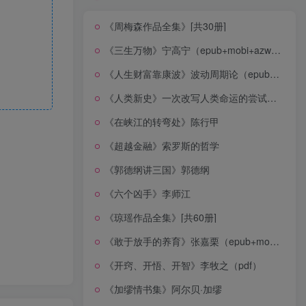
《周梅森作品全集》[共30册]
《三生万物》宁高宁（epub+mobi+azw3+pdf）
《人生财富靠康波》波动周期论（epub+mobi+azw3+pdf）
《人类新史》一次改写人类命运的尝试（epub+mobi+azw3+pdf）
《在峡江的转弯处》陈行甲
《超越金融》索罗斯的哲学
《郭德纲讲三国》郭德纲
《六个凶手》李师江
《琼瑶作品全集》[共60册]
《敢于放手的养育》张嘉栗（epub+mobi+azw3+pdf）
《开窍、开悟、开智》李牧之（pdf）
《加缪情书集》阿尔贝·加缪