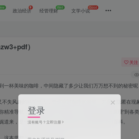
New
Well
Good
政治经济
经管理财
文学小说
w3+pdf）
关注
到一杯美味的咖啡，中间隐藏了多少让我们万万想不到的秘密呢
注又不失风趣的科学怪人，带你穿过咖啡的表面，去探究隐匿在现
登录
精准导航，从产地品种的“冷知识”、烘焙萃取的“微原理”到各
娓道来，是一本真正有料、有趣还有范儿的咖啡知识百科。
没有账号？立即注册
，这本书都是必读的入门首选！