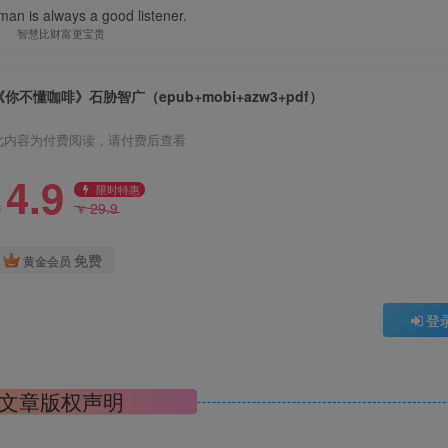
an is always a good listener.
智慧比财富更宝贵
《你不懂咖啡》石胁智广（epub+mobi+azw3+pdf）
此内容为付费阅读，请付费后查看
4.9
限时特惠
29.9
￥
￥
免费
黄金会员
登
文章版权声明