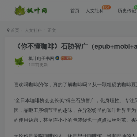
HOT
首页
人文社科
历史传记
首页
人文社科
正文
《你不懂咖啡》石胁智广（epub+mobi+az
枫叶电子书网
1年前更新
喜欢喝咖啡的你，真的了解咖啡吗？从一颗粗砺的咖啡豆
“全日本咖啡协会会长奖”得主石胁智广，化身理性、专
因，品咂工序细节里的趣味，在异彩纷呈的咖啡世界里为你
的使用诀窍，甚至连小小的包装袋也一点点抽丝剥茧、娓
无论你是爱喝咖啡的人，还是想开咖啡馆，当咖啡师的人