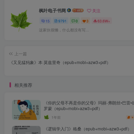
枫叶电子书网
关注
15
9791
0
3
63.6W+
这家伙很懒，什么都没有写...
上一篇
《又见猛犸象》本·莫兹里奇（epub+mobi+azw3+pdf）
相关推荐
《你的父母不再是你的父母》玛丽-弗朗丝•巴雷•
罗蒙（epub+mobi+azw3+pdf）
1年前
￥
《逻辑学入门》格桑（epub+mobi+azw3+pdf）