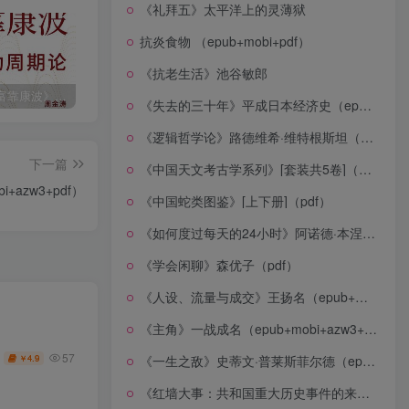
《礼拜五》太平洋上的灵薄狱
抗炎食物 （epub+mobi+pdf）
《抗老生活》池谷敏郎
《人生财富靠康波》波动周期论（epub+mobi+azw3+pdf）
《人类新史》一次改写人类命运的尝试（epub+mobi+azw3+pdf）
《在峡江的转弯处》陈行甲
《失去的三十年》平成日本经济史（epub+mobi+azw3+pdf）
《逻辑哲学论》路德维希·维特根斯坦（epub+mobi+azw3+pdf）
下一篇
《中国天文考古学系列》[套装共5卷]（epub+mobi+azw3+pdf）
azw3+pdf）
《中国蛇类图鉴》[上下册]（pdf）
《如何度过每天的24小时》阿诺德·本涅特（epub+mobi+azw3+pdf）
《学会闲聊》森优子（pdf）
《人设、流量与成交》王扬名（epub+mobi+azw3+pdf）
《主角》一战成名（epub+mobi+azw3+pdf）
57
4.9
《一生之敌》史蒂文·普莱斯菲尔德（epub+mobi+azw3+pdf）
￥
《红墙大事：共和国重大历史事件的来龙去脉》（全二册）（pdf）