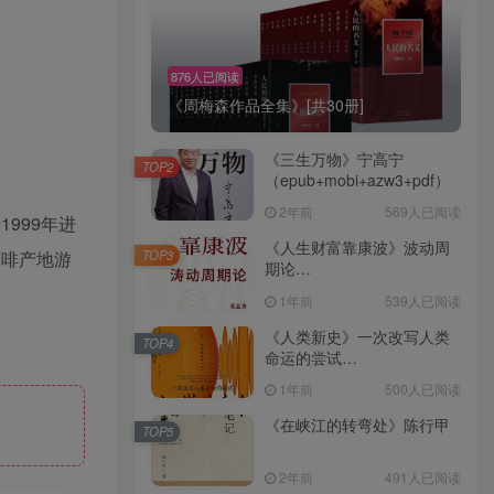
876人已阅读
《周梅森作品全集》[共30册]
《三生万物》宁高宁
TOP2
（epub+mobi+azw3+pdf）
2年前
569人已阅读
999年进
《人生财富靠康波》波动周
TOP3
咖啡产地游
期论
（epub+mobi+azw3+pdf）
1年前
539人已阅读
《人类新史》一次改写人类
TOP4
命运的尝试
（epub+mobi+azw3+pdf）
1年前
500人已阅读
《在峡江的转弯处》陈行甲
TOP5
2年前
491人已阅读