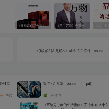
《周梅森作品全集》[共30册]
《三生万物》宁高宁（epub+mobi+azw3+pdf）
《朋友的朋友是朋友》戴维·布尔库什（epub+mobi+
德•科克
造假的科学家（epub+mobi+pdf）
59
10个月前
4.9
《写给分心者的生活指南》爱德华·哈洛韦尔