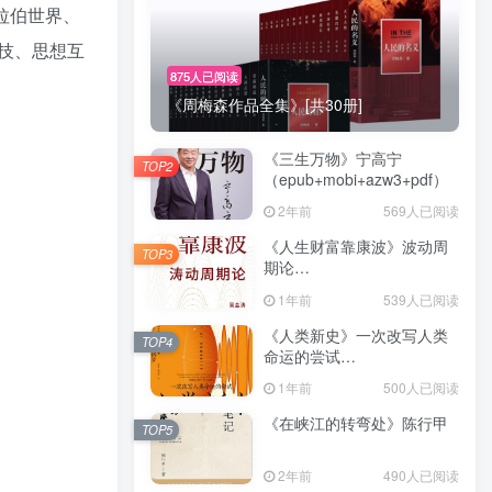
拉伯世界、
技、思想互
875人已阅读
《周梅森作品全集》[共30册]
《三生万物》宁高宁
TOP2
（epub+mobi+azw3+pdf）
2年前
569人已阅读
《人生财富靠康波》波动周
TOP3
期论
（epub+mobi+azw3+pdf）
1年前
539人已阅读
《人类新史》一次改写人类
TOP4
命运的尝试
（epub+mobi+azw3+pdf）
1年前
500人已阅读
《在峡江的转弯处》陈行甲
TOP5
2年前
490人已阅读