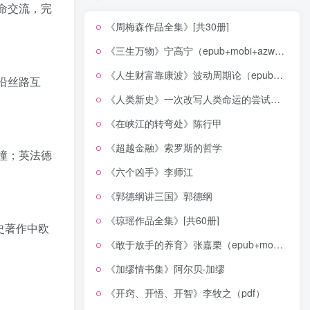
命交流，完
《周梅森作品全集》[共30册]
《三生万物》宁高宁（epub+mobi+azw3+pdf）
《人生财富靠康波》波动周期论（epub+mobi+azw3+pdf）
沿丝路互
《人类新史》一次改写人类命运的尝试（epub+mobi+azw3+pdf）
《在峡江的转弯处》陈行甲
《超越金融》索罗斯的哲学
撞；英法德
《六个凶手》李师江
《郭德纲讲三国》郭德纲
《琼瑶作品全集》[共60册]
史著作中欧
《敢于放手的养育》张嘉栗（epub+mobi+azw3+pdf）
《加缪情书集》阿尔贝·加缪
《开窍、开悟、开智》李牧之（pdf）