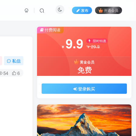
发布
开通会员
付费阅读
9.9
限时特惠
29.9
￥
￥
私信
黄金会员
免费
54
6
登录购买