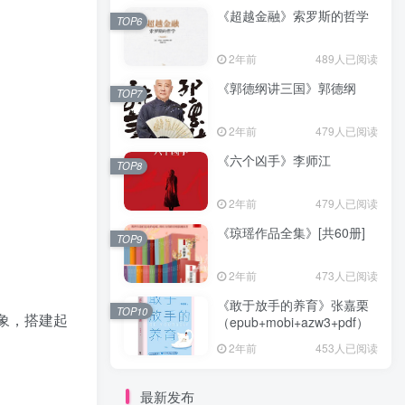
《超越金融》索罗斯的哲学
TOP6
2年前
489人已阅读
《郭德纲讲三国》郭德纲
TOP7
2年前
479人已阅读
《六个凶手》李师江
TOP8
2年前
479人已阅读
《琼瑶作品全集》[共60册]
TOP9
2年前
473人已阅读
《敢于放手的养育》张嘉栗
TOP10
象，搭建起
（epub+mobi+azw3+pdf）
2年前
453人已阅读
最新发布