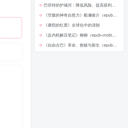
巴菲特的护城河：降低风险、提高获利的股市真规则(epub+azw3+mobi)
《空腹的神奇自愈力》船濑俊介（epub+mobi+azw3+pdf）
《康熙的红票》全球化中的清朝
《反内耗解压笔记》柳柳（epub+mobi+azw3+pdf）
《自由古巴》革命、救赎与新生（epub+mobi+azw3+pdf）