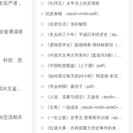
史实严谨，
《礼拜五》太平洋上的灵薄狱
抗炎食物 （epub+mobi+pdf）
《抗老生活》池谷敏郎
可全套通读搭
《失去的三十年》平成日本经济史（epub+mobi+azw3+pdf）
《逻辑哲学论》路德维希·维特根斯坦（epub+mobi+azw3+pdf）
《中国天文考古学系列》[套装共5卷]（epub+mobi+azw3+pdf）
、科技、思
《中国蛇类图鉴》[上下册]（pdf）
《如何度过每天的24小时》阿诺德·本涅特（epub+mobi+azw3+pdf）
《学会闲聊》森优子（pdf）
双向互鉴，
《人设、流量与成交》王扬名（epub+mobi+azw3+pdf）
《主角》一战成名（epub+mobi+azw3+pdf）
际交流相关
《一生之敌》史蒂文·普莱斯菲尔德（epub+mobi+azw3+pdf）
《红墙大事：共和国重大历史事件的来龙去脉》（全二册）（pdf）