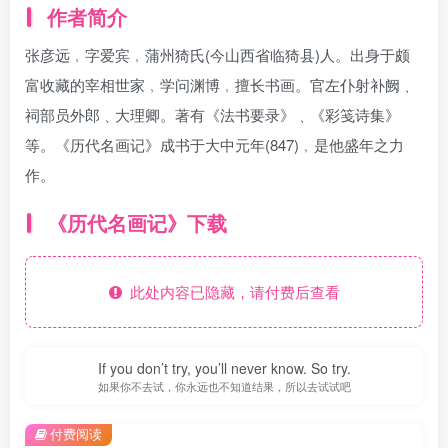
作者简介
张彦远﹐字爱宾﹐蒲州猗氏(今山西省临猗县)人。出身于颇
富收藏的宰相世家﹐学问渊博﹐擅长书画。官左仆射补阙﹑
祠部员外郎﹑大理卿。著有《法书要录》﹑《彩笺诗集》
等。《历代名画记》成书于大中元年(847)﹐是他盛年之力
作。
《历代名画记》下载
此处内容已隐藏，请付费后查看
If you don’t try, you’ll never know. So try.
如果你不去试，你永远也不知道结果，所以去试试吧
付费阅读