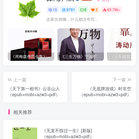
15
9791
0
3
63.7W+
这家伙很懒，什么都没有写...
《周梅森作品全集》[共30册]
《三生万物》宁高宁（epub+mobi+azw3+pdf）
上一篇
下一篇
《天下第一相书》云谷山人
《无底牌游戏》时非空
（epub+mobi+azw3+pdf）
（epub+mobi+azw3+pdf）
相关推荐
《无宠不惊过一生》[新版]
（epub+mobi+azw3+pdf）