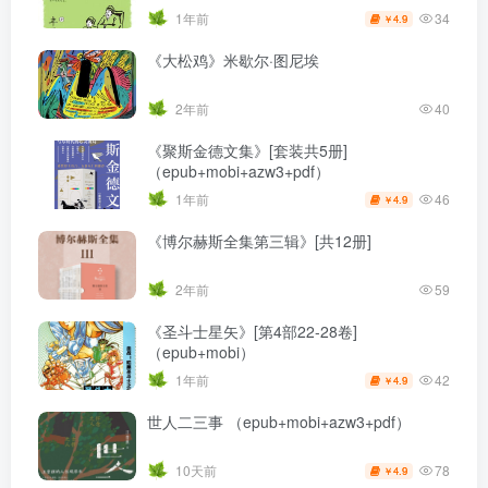
34
1年前
4.9
￥
《大松鸡》米歇尔·图尼埃
2年前
40
《聚斯金德文集》[套装共5册]
（epub+mobi+azw3+pdf）
46
1年前
4.9
￥
《博尔赫斯全集第三辑》[共12册]
2年前
59
《圣斗士星矢》[第4部22-28卷]
（epub+mobi）
42
1年前
4.9
￥
世人二三事 （epub+mobi+azw3+pdf）
78
10天前
4.9
￥