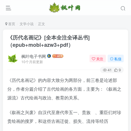
首页
文学小说
正文
《历代名画记》[全本全注全译丛书]
（epub+mobi+azw3+pdf）
枫叶电子书网
关注
私信
10个月前更新
41
9
《历代名画记》的内容大致分为两部分，前三卷是论述部
分，作者分篇介绍了古代绘画的各方面，主要为：《叙画之
源流》古代绘画与政治、教育的关系。
《叙画之兴废》自汉代至唐代帝五一、贵族 、重臣们对珍
贵绘画的搜罗，和这些古画迁徙、损失、流传等经历