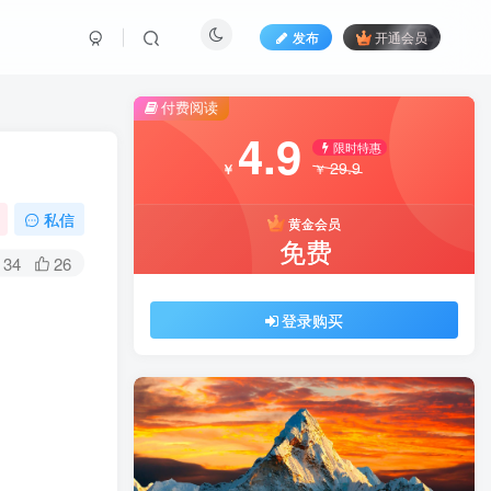
发布
开通会员
付费阅读
4.9
限时特惠
29.9
￥
￥
私信
黄金会员
免费
34
26
登录购买