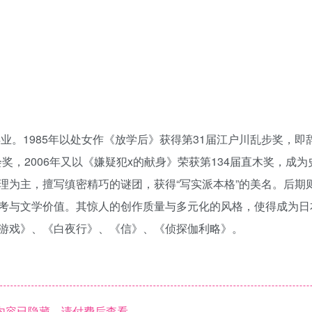
业。1985年以处女作《放学后》获得第31届江户川乱步奖，即
会奖，2006年又以《嫌疑犯x的献身》荣获第134届直木奖，成
理为主，擅写缜密精巧的谜团，获得“写实派本格”的美名。后期
考与文学价值。其惊人的创作质量与多元化的风格，使得成为日
游戏》、《白夜行》、《信》、《侦探伽利略》。
内容已隐藏，请付费后查看