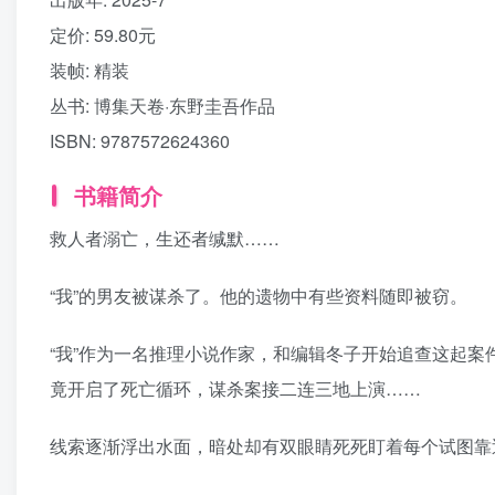
定价:
59.80元
装帧:
精装
丛书:
博集天卷·东野圭吾作品
ISBN:
9787572624360
书籍简介
救人者溺亡，生还者缄默……
“我”的男友被谋杀了。他的遗物中有些资料随即被窃。
“我”作为一名推理小说作家，和编辑冬子开始追查这起
竟开启了死亡循环，谋杀案接二连三地上演……
线索逐渐浮出水面，暗处却有双眼睛死死盯着每个试图靠