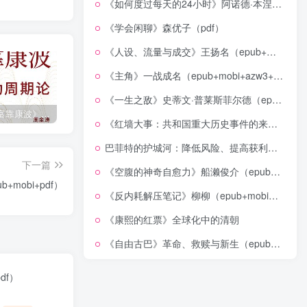
《如何度过每天的24小时》阿诺德·本涅特（epub+mobi+azw3+pdf）
《学会闲聊》森优子（pdf）
《人设、流量与成交》王扬名（epub+mobi+azw3+pdf）
《主角》一战成名（epub+mobi+azw3+pdf）
《一生之敌》史蒂文·普莱斯菲尔德（epub+mobi+azw3+pdf）
《人生财富靠康波》波动周期论（epub+mobi+azw3+pdf）
《人类新史》一次改写人类命运的尝试（epub+mobi+azw3+pdf）
《在峡江的转弯处》陈行甲
《红墙大事：共和国重大历史事件的来龙去脉》（全二册）（pdf）
巴菲特的护城河：降低风险、提高获利的股市真规则(epub+azw3+mobi)
下一篇
《空腹的神奇自愈力》船濑俊介（epub+mobi+azw3+pdf）
+mobi+pdf）
《反内耗解压笔记》柳柳（epub+mobi+azw3+pdf）
《康熙的红票》全球化中的清朝
《自由古巴》革命、救赎与新生（epub+mobi+azw3+pdf）
df）