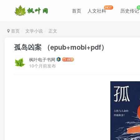
HOT
首页
人文社科
历史传记
首页
文学小说
正文
孤岛凶案 （epub+mobi+pdf）
枫叶电子书网
10个月前发布