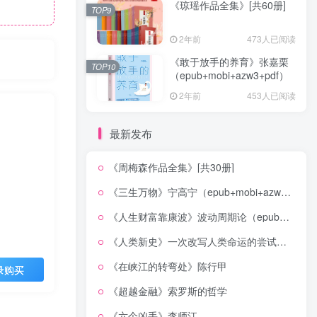
《琼瑶作品全集》[共60册]
TOP9
2年前
473人已阅读
《敢于放手的养育》张嘉栗
TOP10
（epub+mobi+azw3+pdf）
2年前
453人已阅读
最新发布
《周梅森作品全集》[共30册]
《三生万物》宁高宁（epub+mobi+azw3+pdf）
《人生财富靠康波》波动周期论（epub+mobi+azw3+pdf）
《人类新史》一次改写人类命运的尝试（epub+mobi+azw3+pdf）
《在峡江的转弯处》陈行甲
录购买
《超越金融》索罗斯的哲学
《六个凶手》李师江