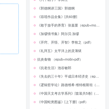
《郭德纲讲三国》郭德纲
《琼瑶作品全集》[共60册]
《敢于放手的养育》张嘉栗（epub+mobi+azw3+pdf）
《加缪情书集》阿尔贝·加缪
《开窍、开悟、开智》李牧之（pdf）
《礼拜五》太平洋上的灵薄狱
抗炎食物 （epub+mobi+pdf）
《抗老生活》池谷敏郎
《失去的三十年》平成日本经济史（epub+mobi+azw3+pdf）
《逻辑哲学论》路德维希·维特根斯坦（epub+mobi+azw3+pdf）
《中国天文考古学系列》[套装共5卷]（epub+mobi+azw3+pdf）
《中国蛇类图鉴》[上下册]（pdf）