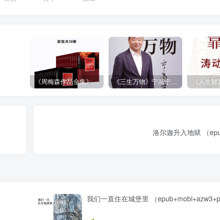
《周梅森作品全集》[共30册]
《三生万物》宁高宁（epub+mobi+azw3+pdf）
洛尔迦升入地狱 （epub
我们一直住在城堡里 （epub+mobi+azw3+p