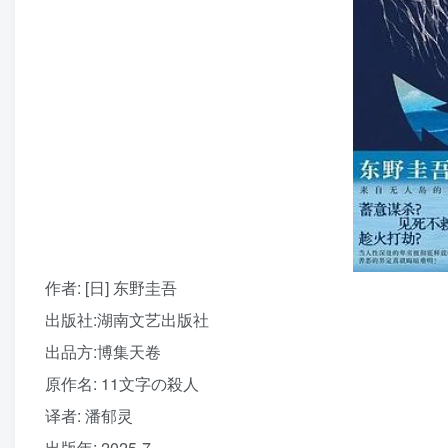
作者
: [日] 东野圭吾
出版社:
湖南文艺出版社
出品方:
博集天卷
原作名:
11文字の殺人
译者
: 潘郁灵
出版年:
2025-7