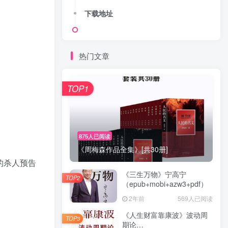
下载地址
热门文章
TOP1
875人已阅读
《周梅森作品全集》[共30册]
的杀人预告
《三生万物》宁高宁
TOP2
（epub+mobi+azw3+pdf）
2年前
569人已阅读
《人生财富靠康波》波动周
TOP3
期论