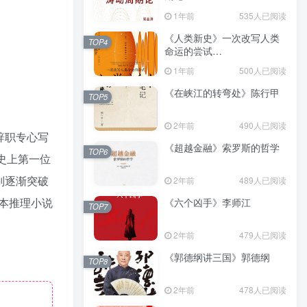
（epub+mobi+azw3+pdf）
1年前
535人已阅读
《人类新史》一次改写人类
TOP4
命运的尝试
（epub+mobi+azw3+pdf）
1年前
500人已阅读
《在峡江的转弯处》陈行甲
TOP5
2年前
490人已阅读
辞职专心写
《超越金融》索罗斯的哲学
TOP6
为史上第一位
则逐渐突破
2年前
489人已阅读
本推理小说
《六个凶手》李师江
TOP7
2年前
479人已阅读
《郭德纲讲三国》郭德纲
TOP8
2年前
478人已阅读