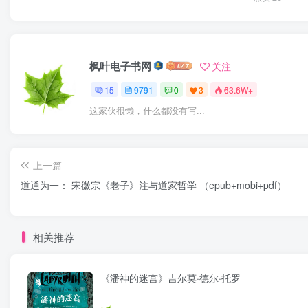
枫叶电子书网
关注
15
9791
0
3
63.6W+
这家伙很懒，什么都没有写...
上一篇
道通为一： 宋徽宗《老子》注与道家哲学 （epub+mobi+pdf）
相关推荐
《潘神的迷宫》吉尔莫·德尔·托罗