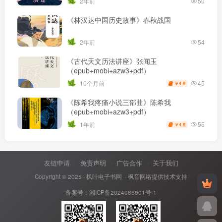
2年前
50
《林汉达中国历史故事》春秋战国
2年前
54
《古代天文历法讲座》张闻玉
（epub+mobi+azw3+pdf）
45
10个月前
4.9
￥
《陈希我疼痛小说三部曲》陈希我
（epub+mobi+azw3+pdf）
55
1年前
4.9
￥
友链申请
免责声明
广告合作
关于我们
Copyright © 2025 ·
枫叶电子书网
· 枫音网络提供技术支持
备案号：
湘ICP备2024086901号-1