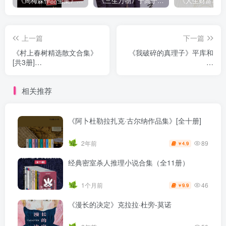
《周梅森作品全集》[共30册]
《三生万物》宁高宁（epub+mobi+azw3+pdf）
上一篇
下一篇
《村上春树精选散文合集》
《我破碎的真理子》平库和
[共3册]
歌
（epub+mobi+azw3+pdf）
（epub+mobi+azw3+pdf）
相关推荐
《阿卜杜勒拉扎克·古尔纳作品集》[全十册]
89
2年前
4.9
￥
经典密室杀人推理小说合集（全11册）
46
1个月前
9.9
￥
《漫长的决定》克拉拉·杜旁-莫诺