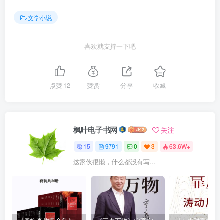
文学小说
喜欢就支持一下吧
点赞
12
赞赏
分享
收藏
枫叶电子书网
关注
15
9791
0
3
63.6W+
这家伙很懒，什么都没有写...