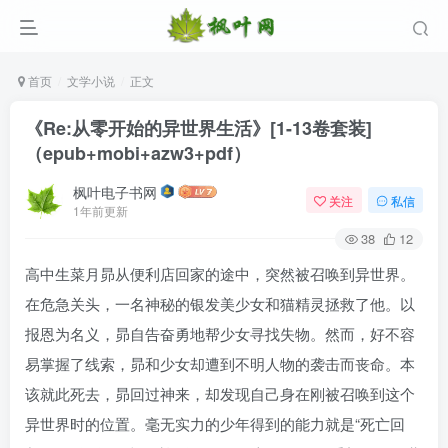
首页
文学小说
正文
《Re:从零开始的异世界生活》[1-13卷套装]
（epub+mobi+azw3+pdf）
枫叶电子书网
关注
私信
1年前更新
38
12
高中生菜月昴从便利店回家的途中，突然被召唤到异世界。
在危急关头，一名神秘的银发美少女和猫精灵拯救了他。以
报恩为名义，昴自告奋勇地帮少女寻找失物。然而，好不容
易掌握了线索，昴和少女却遭到不明人物的袭击而丧命。本
该就此死去，昴回过神来，却发现自己身在刚被召唤到这个
异世界时的位置。毫无实力的少年得到的能力就是“死亡回