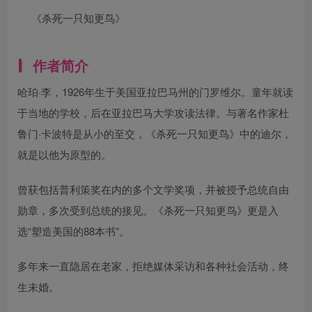
《杀死一只知更鸟》
作者简介
哈珀·李，1926年生于美国亚拉巴马州的门罗维尔。童年就读
于当地的学校，后在亚拉巴马大学攻读法律。与著名作家杜
鲁门·卡波特是从小的至交，《杀死一只知更鸟》中的迪尔，
就是以他为原型的。
曾获包括普利策奖在内的多个文学奖项，并被授予总统自由
勋章，多次受到总统的接见。《杀死一只知更鸟》更是入
选“塑造美国的88本书”。
多年来一直隐居在老家，拒绝媒体采访和各种社会活动，终
生未婚。