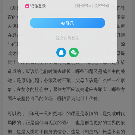
找回密码
|
免密登录
记住登录
《杀死一只知更鸟》的可贵之处在于，它塑造了人类家庭教
育的典范，并提供了极具可操作性的实例与示范。和很多要
登录
去保持儿童纯净心灵的虚构故事不同，它着力教导孩子如何
在磨难中历练风度，在不公平中积累正气，如何在充满丑陋
社交账号登录
与问题的世界中塑造自己的道德底线，保持精神的体面。除
此之外，书中的阿迪克斯这位平民英雄父亲为迷茫的父母提
供了一本教育说明书：如何去鉴别孩子的问题，那些是年龄
造成的，应该给他们时间去成长，哪些问题又是成长中的关
键，是原则问题，必须及时干预；父母应该是什么样一个形
象，在复杂的社会中，哪些方面应该去适应去顺应，哪些方
面应该坚持自己的立场，哪怕要为此付出代价。
可以说，《杀死一只知更鸟》的课题是永恒的，是突破时代
局限的，正是信仰与现实的缠斗，也是创造更好的世界的依
据，也是人类对于自身的信心。这是《知更鸟》长盛不衰的