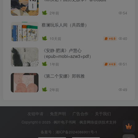
2年前
54
蔡澜玩乐人间（共四册）
40
10天前
6.9
￥
《安静·肥满》卢慧心
（epub+mobi+azw3+pdf）
51
1年前
4.9
￥
《第二个安娜》郑韩雅
2年前
49
友链申请
免责声明
广告合作
关于我们
Copyright © 2025 ·
枫叶电子书网
· 枫音网络提供技术支持
备案号：
湘ICP备2024086901号-1