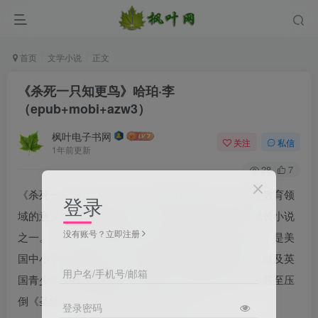
首页
文学小说
正文
《杀死一只知更鸟》哈珀·李
（epub+mobi+azw3）
枫叶电子书网
关注
私信
1年前更新
28
7
《杀死一只知更鸟》是公认的美国文学经典，而它在教育领
登录
域的意义却使其突破了国界，成为世界上最有名的成长小说
没有账号？立即注册
之一。《杀死一只知更鸟》在西方世界的影响力巨大，是美
国中小学的必读书目，图书馆借阅次数最高的图书，以及英
用户名/手机号/邮箱
国青少年最喜爱的图书，在最近一次民意投票中，它甚至压
倒《圣经》，成为“最具启示意义的书”。
登录密码