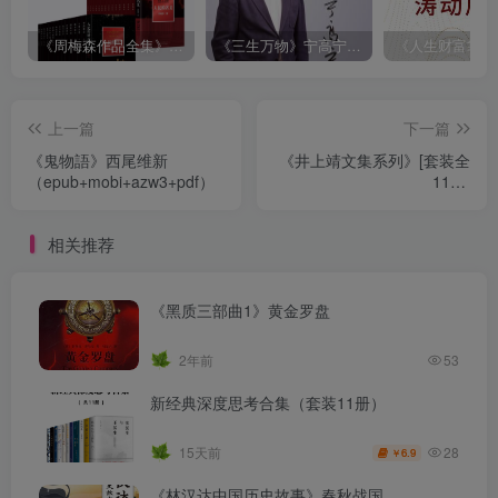
《周梅森作品全集》[共30册]
《三生万物》宁高宁（epub+mobi+azw3+pdf）
上一篇
下一篇
《鬼物語》西尾维新
《井上靖文集系列》[套装全
（epub+mobi+azw3+pdf）
11册]
（epub+mobi+azw3+pdf）
相关推荐
《黑质三部曲1》黄金罗盘
2年前
53
新经典深度思考合集（套装11册）
28
15天前
6.9
￥
《林汉达中国历史故事》春秋战国