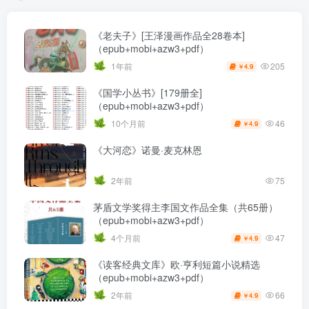
《老夫子》[王泽漫画作品全28卷本]
（epub+mobi+azw3+pdf）
205
1年前
4.9
￥
《国学小丛书》[179册全]
（epub+mobi+azw3+pdf）
46
10个月前
4.9
￥
《大河恋》诺曼·麦克林恩
2年前
75
茅盾文学奖得主李国文作品全集（共65册）
（epub+mobi+azw3+pdf）
47
4个月前
4.9
￥
《读客经典文库》欧·亨利短篇小说精选
（epub+mobi+azw3+pdf）
66
2年前
4.9
￥