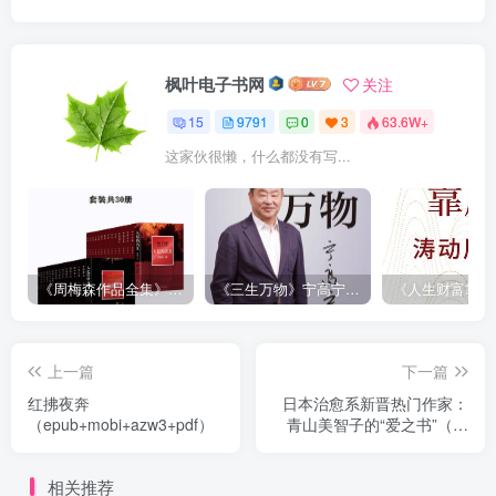
枫叶电子书网
关注
15
9791
0
3
63.6W+
这家伙很懒，什么都没有写...
《周梅森作品全集》[共30册]
《三生万物》宁高宁（epub+mobi+azw3+pdf）
上一篇
下一篇
红拂夜奔
日本治愈系新晋热门作家：
（epub+mobi+azw3+pdf）
青山美智子的“爱之书”（共
五册）
相关推荐