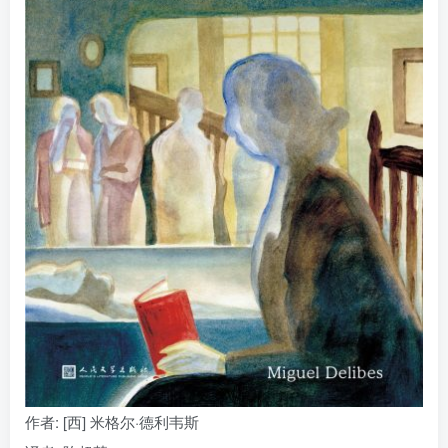
找回密码
|
免密登录
记住登录
登录
社交账号登录
作者
: [西] 米格尔·德利韦斯