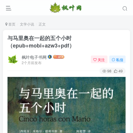
首页
文学小说
正文
与马里奥在一起的五个小时
（epub+mobi+azw3+pdf）
枫叶电子书网
关注
私信
2个月前发布
98
49
登录
没有账号？立即注册
用户名/手机号/邮箱
登录密码