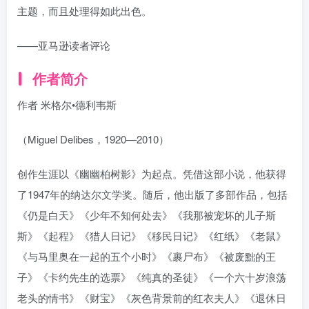
主题，而且处理得如此出色。
——亚马逊读者评论
作者简介
作者 米格尔•德利韦斯
（Miguel Delibes，1920—2010）
创作生涯以《幽幽柏树影》为起点。凭借这部小说，他获得
了1947年的纳达尔文学奖。随后，他出版了多部作品，包括
《仍是白天》《少年不知何处去》《我那被宠坏的儿子斯
斯》《起程》《猎人日记》《移民日记》《红纸》《老鼠》
《与马里奥在一起的五个小时》《裹尸布》《被废黜的王
子》《卡约先生的选票》《纯真的圣徒》《一个六十岁浪荡
老头的情书》《财宝》《灰色背景前的红衣夫人》《退休日