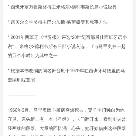
* 西班牙塞万提斯奖得主米格尔•德利韦斯长篇小说经典
* 诺贝尔文学奖得主巴尔加斯•略萨盛赞其叙事方法
* 2001年西班牙《世界报》评选“20世纪百部最佳西班牙语小
说”， 米格尔•德利韦斯有三部小说入选，《与马里奥在一起
的五个小时》为其中之一
* 根据本书改编的同名舞台剧于1979年在西班牙马德里的马
奎纳剧院首演
——————
1966年3月。马里奥因心脏病突然死去，妻子卡门独自为他
守灵。床头柜上有一本《圣经》，卡门翻开来，看到丈夫曾
经画线的段落。大量的回忆涌上心头，她开始借由这些段落