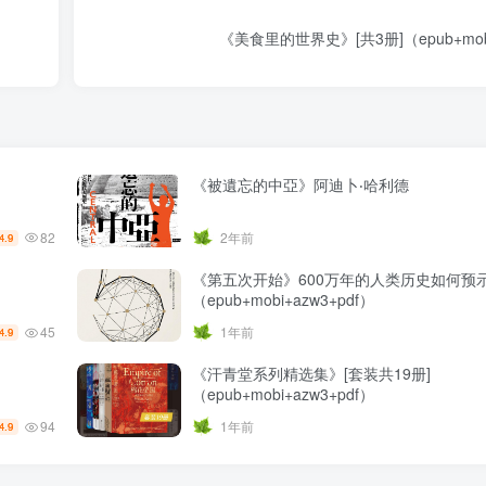
《美食里的世界史》[共3册]（epub+mobi
《被遺忘的中亞》阿迪卜‧哈利德
82
2年前
4.9
《第五次开始》600万年的人类历史如何预
（epub+mobi+azw3+pdf）
45
1年前
4.9
《汗青堂系列精选集》[套装共19册]
（epub+mobi+azw3+pdf）
94
1年前
4.9