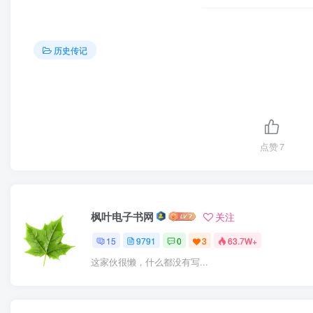
历史传记
点赞
7
枫叶电子书网
关注
15
9791
0
3
63.7W+
这家伙很懒，什么都没有写...