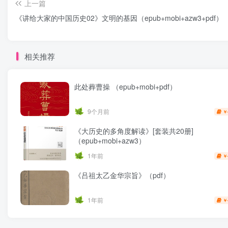
上一篇
《讲给大家的中国历史02》文明的基因（epub+mobi+azw3+pdf）
相关推荐
此处葬曹操 （epub+mobi+pdf）
9个月前
￥
《大历史的多角度解读》[套装共20册]
（epub+mobi+azw3）
1年前
￥
《吕祖太乙金华宗旨》（pdf）
1年前
￥