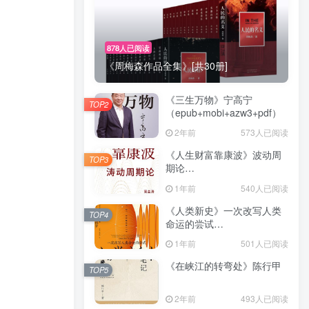
878人已阅读
《周梅森作品全集》[共30册]
《三生万物》宁高宁
TOP2
（epub+mobi+azw3+pdf）
2年前
573人已阅读
《人生财富靠康波》波动周
TOP3
期论
（epub+mobi+azw3+pdf）
1年前
540人已阅读
《人类新史》一次改写人类
TOP4
命运的尝试
（epub+mobi+azw3+pdf）
1年前
501人已阅读
《在峡江的转弯处》陈行甲
TOP5
2年前
493人已阅读