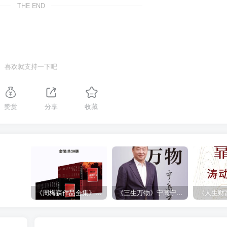
THE END
喜欢就支持一下吧
赞赏
分享
收藏
《周梅森作品全集》[共30册]
《三生万物》宁高宁（epub+mobi+azw3+pdf）