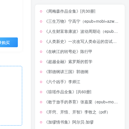
《周梅森作品全集》[共30册]
《三生万物》宁高宁（epub+mobi+azw3+pdf）
《人生财富靠康波》波动周期论（epub+mobi+azw3+pdf）
《人类新史》一次改写人类命运的尝试（epub+mobi+azw3+pdf）
录购买
《在峡江的转弯处》陈行甲
《超越金融》索罗斯的哲学
《郭德纲讲三国》郭德纲
《六个凶手》李师江
《琼瑶作品全集》[共60册]
《敢于放手的养育》张嘉栗（epub+mobi+azw3+pdf）
《开窍、开悟、开智》李牧之（pdf）
《加缪情书集》阿尔贝·加缪