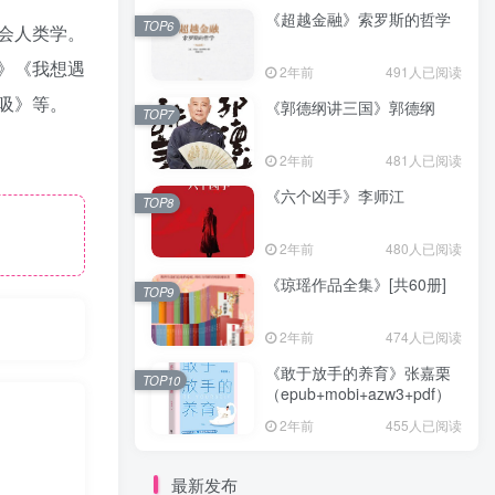
《超越金融》索罗斯的哲学
TOP6
会人类学。
》《我想遇
2年前
491人已阅读
吸》等。
《郭德纲讲三国》郭德纲
TOP7
2年前
481人已阅读
《六个凶手》李师江
TOP8
2年前
480人已阅读
《琼瑶作品全集》[共60册]
TOP9
2年前
474人已阅读
《敢于放手的养育》张嘉栗
TOP10
（epub+mobi+azw3+pdf）
2年前
455人已阅读
最新发布