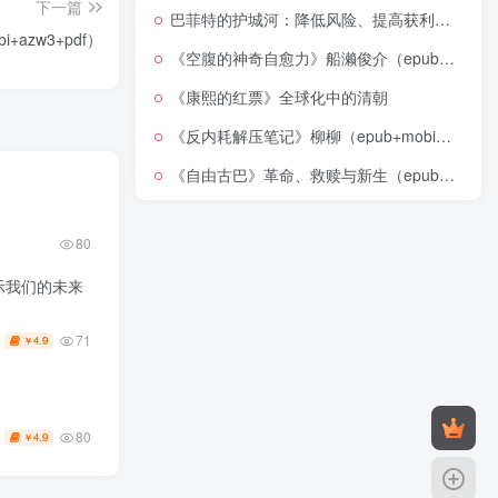
下一篇
巴菲特的护城河：降低风险、提高获利的股市真规则(epub+azw3+mobi)
+azw3+pdf）
《空腹的神奇自愈力》船濑俊介（epub+mobi+azw3+pdf）
《康熙的红票》全球化中的清朝
《反内耗解压笔记》柳柳（epub+mobi+azw3+pdf）
《自由古巴》革命、救赎与新生（epub+mobi+azw3+pdf）
80
示我们的未来
71
4.9
￥
80
4.9
￥