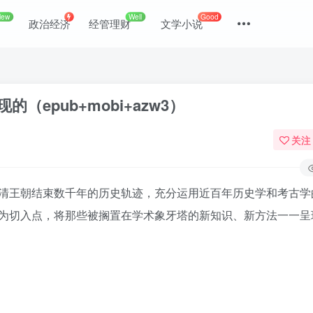
New
Well
Good
政治经济
经管理财
文学小说
epub+mobi+azw3）
关注
清王朝结束数千年的历史轨迹，充分运用近百年历史学和考古学
为切入点，将那些被搁置在学术象牙塔的新知识、新方法一一呈
登录
没有账号？立即注册