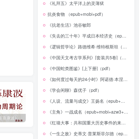
《礼拜五》太平洋上的灵薄狱
抗炎食物 （epub+mobi+pdf）
《抗老生活》池谷敏郎
《失去的三十年》平成日本经济史（epub+mobi+azw3+pdf）
《逻辑哲学论》路德维希·维特根斯坦（epub+mobi+azw3+pdf）
《中国天文考古学系列》[套装共5卷]（epub+mobi+azw3+pdf）
《中国蛇类图鉴》[上下册]（pdf）
《如何度过每天的24小时》阿诺德·本涅特（epub+mobi+azw3+pdf）
《学会闲聊》森优子（pdf）
《人设、流量与成交》王扬名（epub+mobi+azw3+pdf）
《主角》一战成名（epub+mobi+azw3+pdf）
《人生财富靠康波》波动周期论（epub+mobi+azw3+pdf）
《人类新史》一次改写人类命运的尝试（epub+mobi+azw3+pdf）
《在峡江的转弯处》陈行甲
《红墙大事：共和国重大历史事件的来龙去脉》（全二册）（pdf）
《一生之敌》史蒂文·普莱斯菲尔德（epub+mobi+azw3+pdf）