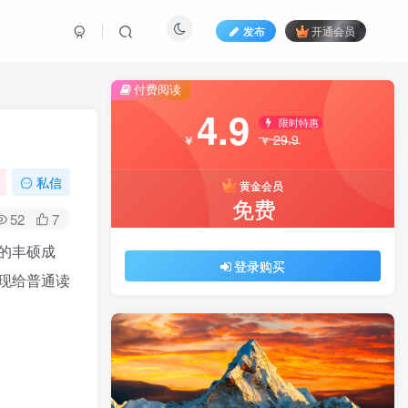
发布
开通会员
付费阅读
4.9
限时特惠
29.9
￥
￥
私信
黄金会员
免费
52
7
的丰硕成
登录购买
现给普通读