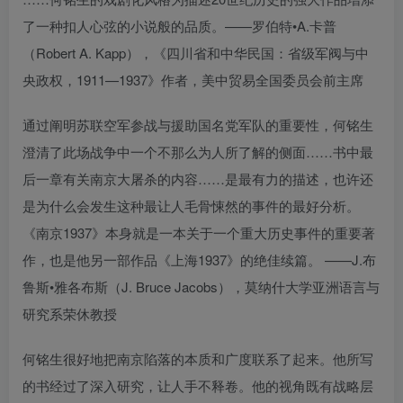
了一种扣人心弦的小说般的品质。——罗伯特•A.卡普
（Robert A. Kapp），《四川省和中华民国：省级军阀与中
央政权，1911—1937》作者，美中贸易全国委员会前主席
通过阐明苏联空军参战与援助国名党军队的重要性，何铭生
澄清了此场战争中一个不那么为人所了解的侧面……书中最
后一章有关南京大屠杀的内容……是最有力的描述，也许还
是为什么会发生这种最让人毛骨悚然的事件的最好分析。
《南京1937》本身就是一本关于一个重大历史事件的重要著
作，也是他另一部作品《上海1937》的绝佳续篇。 ——J.布
鲁斯•雅各布斯（J. Bruce Jacobs），莫纳什大学亚洲语言与
研究系荣休教授
何铭生很好地把南京陷落的本质和广度联系了起来。他所写
的书经过了深入研究，让人手不释卷。他的视角既有战略层