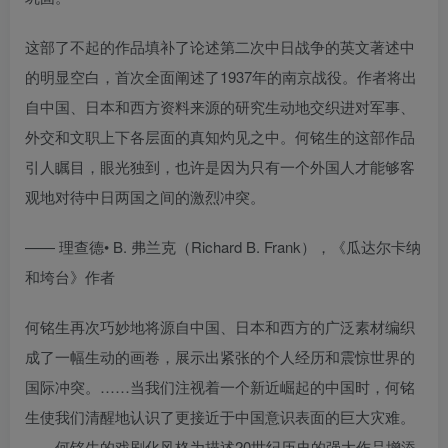
这部了不起的作品填补了论述第二次中日战争的英文著述中
的明显空白，首次全面阐述了1937年的南京战役。作者将出
自中国、日本和西方资料来源的研究生动地交织进对军事、
外交和文职上下各层面的真知灼见之中。何铭生的这部作品
引人瞩目，眼光独到，也许是因为只有一个外国人才能够客
观地对待中日两国之间的激烈冲突。
—— 理查德• B. 弗兰克（Richard B. Frank），《瓜达尔卡纳
和垮台》作者
何铭生再次巧妙地将源自中国、日本和西方的广泛素材编织
成了一幅生动的画卷，展示出紧张的个人经历和震惊世界的
国际冲突。……当我们注视着一个新近崛起的中国时，何铭
生使我们清醒地认识了更接近于中国意识表面的巨大灾难。
……何铭生的戏剧化风格为描述20世纪历史的强大作品增添