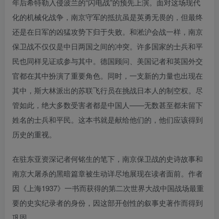
年后希特勒入侵波兰的“闪电战”的预先上演。面对这场现代
化的机械化战争，南京守军的抵抗虽是英勇无畏的，但最终
还是在日军的凶猛攻势下归于失败。和淞沪会战一样，南京
保卫战不仅仅是中日两国之间的冲突。许多国家的士兵和平
民也同样见证或参与其中。德国顾问、美国记者和英国外交
官都在其中扮演了重要角色。同时，一支新的力量也出现在
其中，斯大林派出的苏联飞行员在挑战日本人的制空权。尽
管如此，绝大多数受害者都是中国人——无数甚至都未留下
姓名的士兵和平民。这本书就是献给他们的，他们应该得到
历史的重视。
在驻东亚资深记者何铭生的笔下，南京保卫战的史诗故事和
南京大屠杀的黑暗篇章被生动详尽地展现在读者面前。作者
因《上海1937》一书而获得的第二次世界大战中国战场最重
要的史实纪录者的身份，因这部开创性的叙事史著作而得到
巩固。