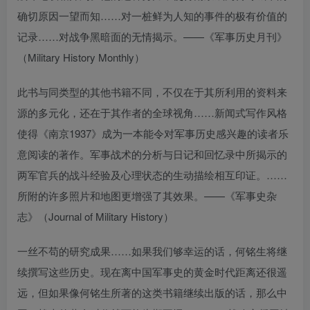
确切原因一望而知……对一桩鲜为人知的事件的极有价值的
记录……对战争黑暗面的无情揭示。——《军事历史月刊》
（Military History Monthly）
此书与同类型的其他书籍不同，不仅在于其所利用的资料来
源的多元化，还在于其作者的全球视角……新闻式写作风格
使得《南京1937》成为一本能令对军事历史感兴趣的读者乐
意阅读的著作。军事战术的分析与日记和回忆录中所揭示的
两军官兵的战斗经验及心理状态的生动描绘相互印证。……
所附的许多照片和地图更增强了其效果。——《军事史杂
志》（Journal of Military History）
一丝不苟的研究成果……如果我们够幸运的话，何铭生将继
续撰写这些历史。现在离中国军事史的黄金时代距离还很遥
远，但如果像何铭生所著的这类书籍继续出版的话，那么中