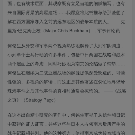
面，也有战术层面，其观察既有立足当地的细腻描写，也有
来自国际背景的高屋建瓴……我愿意将此书推荐给那些想了
解在西方国家卷入之前的远东地区的战争本质的人。——克
里斯•巴克姆上校（Major Chris Buckham），军事评论员
何铭生从外交和军事两个视角熟练地解释了大到军队调遣，
小到单个士兵行动的许多事件，包括中日两国在战略和战术
两个层面上的考虑，同时巧妙地为南京的沦陷做了铺垫……
何铭生在继续为二战亚洲战场的起源提供深受欢迎的、可读
性强的、多视角的解读，而这正是其他著述在匆忙地寻求珍
珠港事件之后其他事件的真相时通常会掩饰的。 ——《战略
之页》（Strategy Page）
在这本出自精心研究的著作中，何铭生审视了从信件和日记
中获得的证人证言，并将这些与日本人占领南京后所产生的
战斗记载相并列。他的这种努力，使得南京成为传奇城市的