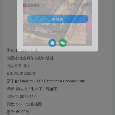
找回密码
|
免密登录
记住登录
登录
社交账号登录
作者
: [丹麦] 何铭生
出版社:
社会科学文献出版社
出品方:
甲骨文
副标题:
血战危城
原作名:
Nanjing 1937: Battle for a Doomed City
译者
: 季大方 / 毛凡宇 / 魏丽萍
出版年:
2017-11-1
页数:
377（52张插图）
定价:
69.00元