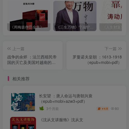
《周梅森作品全集》[共30册]
《三生万物》宁高宁（epub+mobi+azw3+pdf）
上一篇
下一篇
战争的余烬 ：法兰西殖民帝
罗曼诺夫皇朝 ：1613-1918
国的灭亡及美国对越南的干
（epub+mobi+pdf）
预 （epub+mobi+pdf）
相关推荐
长安望 ：唐人命运与唐朝兴衰
（epub+mobi+azw3+pdf）
80
3个月前
4.9
￥
《沈从文讲服饰》沈从文