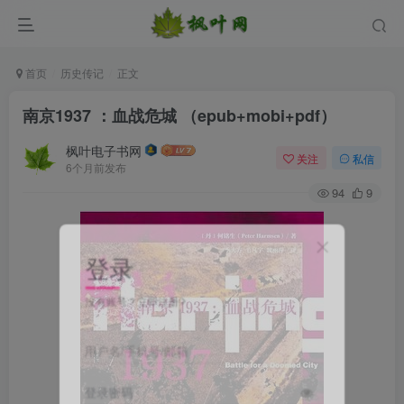
首页
历史传记
正文
南京1937 ：血战危城 （epub+mobi+pdf）
枫叶电子书网
关注
私信
6个月前发布
94
9
登录
没有账号？立即注册
用户名/手机号/邮箱
登录密码