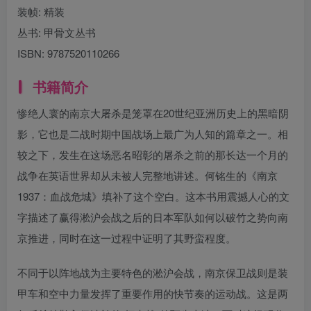
装帧:
精装
丛书:
甲骨文丛书
ISBN:
9787520110266
书籍简介
惨绝人寰的南京大屠杀是笼罩在20世纪亚洲历史上的黑暗阴
影，它也是二战时期中国战场上最广为人知的篇章之一。相
较之下，发生在这场恶名昭彰的屠杀之前的那长达一个月的
战争在英语世界却从未被人完整地讲述。何铭生的《南京
1937：血战危城》填补了这个空白。这本书用震撼人心的文
字描述了赢得淞沪会战之后的日本军队如何以破竹之势向南
京推进，同时在这一过程中证明了其野蛮程度。
不同于以阵地战为主要特色的淞沪会战，南京保卫战则是装
甲车和空中力量发挥了重要作用的快节奏的运动战。这是两