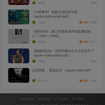
2年前
60
《大宋繁华》造极之世的表与里
（epub+mobi+azw3+pdf）
65
1年前
4.9
￥
《狼性时代：第三帝国余波中的普通德国
人》[1945—1955]
（epub+mobi+azw3+pdf）
71
1年前
4.9
￥
《隐秘的女皇》北宋刘娥与士大夫共治天下
（epub+mobi+azw3+pdf）
1年前
82
点亮黑夜 ：爱迪生传 （epub+mobi+pdf）
94
8个月前
4.9
￥
友链申请
免责声明
广告合作
关于我们