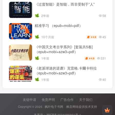
《过度智能》是智能，而非受制于”人”
2年前
58
精准学习 （epub+mobi+pdf）
45
10个月前
4.9
￥
《中国天文考古学系列》[套装共5卷]
（epub+mobi+azw3+pdf）
331
1年前
4.9
￥
《老派球迷的逆袭》克雷格.卡爾卡特拉
（epub+mobi+azw3+pdf）
1年前
40
友链申请
免责声明
广告合作
关于我们
Copyright © 2025 ·
枫叶电子书网
· 枫音网络提供技术支持
备案号：
湘ICP备2024086901号-1