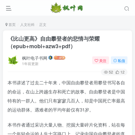
首页
人文社科
正文
《比山更高》自由攀登者的悲情与荣耀
（epub+mobi+azw3+pdf）
枫叶电子书网
关注
私信
1年前更新
52
12
本书讲述了过去二十年来，中国自由攀登者用攀登书写各自
登录
的命运，在山上跨越生存和死亡的故事。自由攀登者是中国
特有的一群人。他们只有寥寥几百人，却是中国死亡率最高
没有账号？立即注册
的运动群体。遇难者的平均年龄仅有31岁。
用户名/手机号/邮箱
本书作者通过采访大量人物、挖掘大量碎片化资料，站在每
登录密码
一个年轻命运的人生十字路口上，记录中国自由攀登者的真