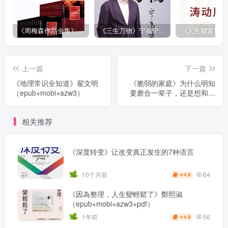
《周梅森作品全集》[共30册]
《三生万物》宁高宁（epub+mobi+azw3+pdf）
上一篇
下一篇
《地理常识全知道》翟文明
《脆弱的家庭》为什么明知
（epub+mobi+azw3）
要磨合一辈子，还是想和他
们做家人？
（epub+mobi+azw3+pdf）
相关推荐
《深度转变》让改变真正发生的7种语言
64
10个月前
4.9
￥
《因為整理，人生變輕鬆了》鄭熙淑
（epub+mobi+azw3+pdf）
56
1年前
4.9
￥