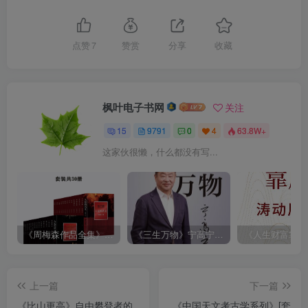
点赞
7
赞赏
分享
收藏
枫叶电子书网
关注
15
9791
0
4
63.8W+
这家伙很懒，什么都没有写...
《周梅森作品全集》[共30册]
《三生万物》宁高宁（epub+mobi+azw3+pdf）
上一篇
下一篇
《比山更高》自由攀登者的
《中国天文考古学系列》[套