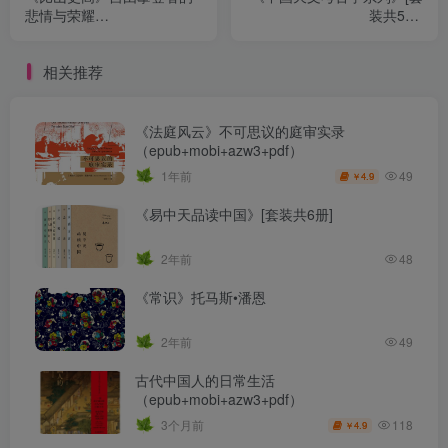
悲情与荣耀
装共5卷]
（epub+mobi+azw3+pdf）
（epub+mobi+azw3+pdf）
相关推荐
《法庭风云》不可思议的庭审实录
（epub+mobi+azw3+pdf）
49
1年前
4.9
￥
《易中天品读中国》[套装共6册]
2年前
48
《常识》托马斯•潘恩
2年前
49
古代中国人的日常生活
（epub+mobi+azw3+pdf）
118
3个月前
4.9
￥