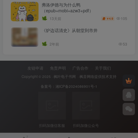
弗洛伊德与为什么鸭
（epub+mobi+azw3+pdf）
105
13天前
4.9
￥
《炉边话清史》从朝堂到市井
2年前
53
友链申请
免责声明
广告合作
关于我们
Copyright © 2025 ·
枫叶电子书网
· 枫音网络提供技术支持
备案号：
湘ICP备2024086901号-1
扫码加微信客服
扫码加微公众号
7