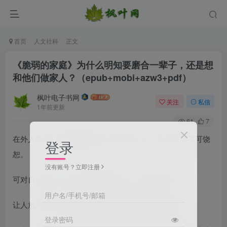
首页
人文社科
正文
《脆弱的家庭》为什么明知要磨合一辈子，还是想
和他们做家人？（epub+mobi+azw3+pdf）
枫叶电子书网
关注
私信
1年前更新
61
7
在外人看来，家庭矛盾要么小到不值一提，要么大到不可饶
登录
恕。
没有账号？立即注册
可对自己而言，其中既有难以割舍，又有求之不得。
用户名/手机号/邮箱
让人放不下的，到底是对方的好，还是自己的弱点？
登录密码