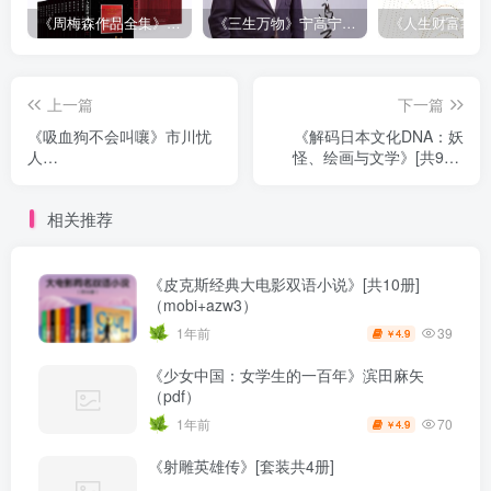
《周梅森作品全集》[共30册]
《三生万物》宁高宁（epub+mobi+azw3+pdf）
上一篇
下一篇
《吸血狗不会叫嚷》市川忧
《解码日本文化DNA：妖
人
怪、绘画与文学》[共9册]
（epub+mobi+azw3+pdf）
（epub+mobi+azw3+pdf）
相关推荐
《皮克斯经典大电影双语小说》[共10册]
（mobi+azw3）
39
1年前
4.9
￥
《少女中国：女学生的一百年》滨田麻矢
（pdf）
70
1年前
4.9
￥
《射雕英雄传》[套装共4册]