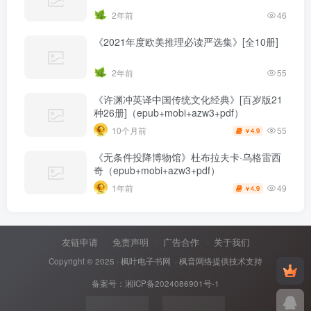
2年前
46
《2021年度欧美推理必读严选集》[全10册]
2年前
55
《许渊冲英译中国传统文化经典》[百岁版21
种26册]（epub+mobi+azw3+pdf）
55
10个月前
4.9
￥
《无条件投降博物馆》杜布拉夫卡·乌格雷西
奇（epub+mobi+azw3+pdf）
49
1年前
4.9
￥
友链申请
免责声明
广告合作
关于我们
Copyright © 2025 ·
枫叶电子书网
· 枫音网络提供技术支持
备案号：
湘ICP备2024086901号-1