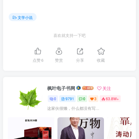
文学小说
喜欢就支持一下吧
点赞
6
赞赏
分享
收藏
枫叶电子书网
关注
0
9791
0
3
63.8W+
这家伙很懒，什么都没有写...