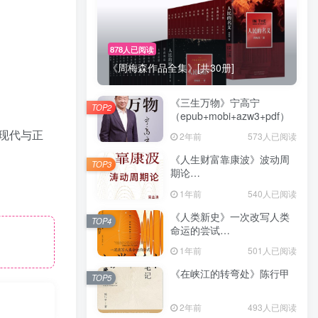
878人已阅读
《周梅森作品全集》[共30册]
《三生万物》宁高宁
TOP2
（epub+mobi+azw3+pdf）
现代与正
2年前
573人已阅读
《人生财富靠康波》波动周
TOP3
期论
（epub+mobi+azw3+pdf）
1年前
540人已阅读
《人类新史》一次改写人类
TOP4
命运的尝试
（epub+mobi+azw3+pdf）
1年前
501人已阅读
《在峡江的转弯处》陈行甲
TOP5
2年前
493人已阅读