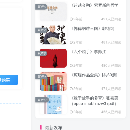
《超越金融》索罗斯的哲学
TOP6
2年前
491人已阅读
《郭德纲讲三国》郭德纲
TOP7
2年前
481人已阅读
《六个凶手》李师江
TOP8
2年前
480人已阅读
《琼瑶作品全集》[共60册]
TOP9
录购买
2年前
474人已阅读
《敢于放手的养育》张嘉栗
TOP10
（epub+mobi+azw3+pdf）
2年前
455人已阅读
最新发布