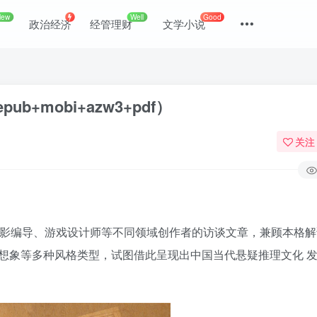
New
Well
Good
政治经济
经管理财
文学小说
mobi+azw3+pdf）
关注
电影编导、游戏设计师等不同领域创作者的访谈文章，兼顾本格解
登录
想象等多种风格类型，试图借此呈现出中国当代悬疑推理文化 
没有账号？立即注册