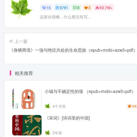
15
9791
0
3
63.7W+
这家伙很懒，什么都没有写...
上一篇
《身栖两境》一场与绝症共处的生命思旅（epub+mobi+azw3+pdf
相关推荐
小城与不确定性的墙 （epub+mobi+azw3+pdf）
4个月前
4
￥
《宋词》[诗词里的中国]
2年前