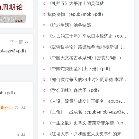
《礼拜五》太平洋上的灵薄狱
抗炎食物 （epub+mobi+pdf）
《人生财富靠康波》波动周期论（epub+mobi+azw3+pdf）
《人类新史》一次改写人类命运的尝试（epub+mobi+azw3+pdf）
《在峡江的转弯处》陈行甲
《抗老生活》池谷敏郎
《失去的三十年》平成日本经济史（epub+mobi+azw3+pdf）
下一篇
《逻辑哲学论》路德维希·维特根斯坦（epub+mobi+azw3+pdf）
azw3+pdf）
《中国天文考古学系列》[套装共5卷]（epub+mobi+azw3+pdf）
《中国蛇类图鉴》[上下册]（pdf）
《如何度过每天的24小时》阿诺德·本涅特（epub+mobi+azw3+pdf）
《学会闲聊》森优子（pdf）
i+pdf）
《人设、流量与成交》王扬名（epub+mobi+azw3+pdf）
134
4.9
￥
《主角》一战成名（epub+mobi+azw3+pdf）
《一生之敌》史蒂文·普莱斯菲尔德（epub+mobi+azw3+pdf）
《红墙大事：共和国重大历史事件的来龙去脉》（全二册）（pdf）
44