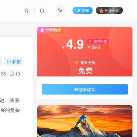
发布
开通会员
付费阅读
4.9
限时特惠
29.9
￥
￥
私信
黄金会员
免费
36
10
登录购买
谜、法医
发展的复杂