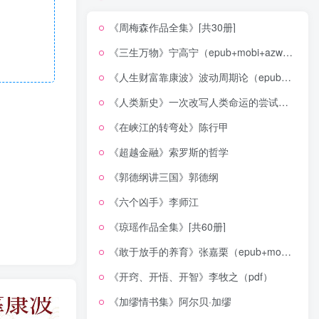
《周梅森作品全集》[共30册]
《三生万物》宁高宁（epub+mobi+azw3+pdf）
《人生财富靠康波》波动周期论（epub+mobi+azw3+pdf）
《人类新史》一次改写人类命运的尝试（epub+mobi+azw3+pdf）
《在峡江的转弯处》陈行甲
《超越金融》索罗斯的哲学
《郭德纲讲三国》郭德纲
《六个凶手》李师江
《琼瑶作品全集》[共60册]
《敢于放手的养育》张嘉栗（epub+mobi+azw3+pdf）
《开窍、开悟、开智》李牧之（pdf）
《加缪情书集》阿尔贝·加缪