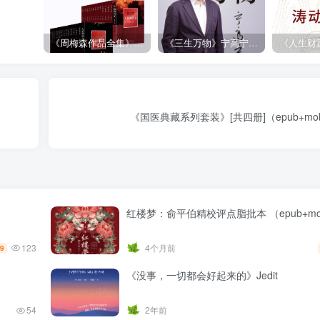
《周梅森作品全集》[共30册]
《三生万物》宁高宁（epub+mobi+azw3+pdf）
）
《国医典藏系列套装》[共四册]（epub+mobi+
红楼梦：俞平伯精校评点脂批本 （epub+mob
123
4个月前
.9
《没事，一切都会好起来的》Jedit
54
2年前