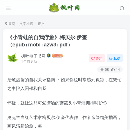
首页
文学小说
正文
《小青蛙的自我疗愈》梅贝尔·伊奎
（epub+mobi+azw3+pdf）
枫叶电子书网
关注
私信
1年前更新
58
14
治愈温馨的自我关怀指南 ：如果你也时常感到孤独，在繁忙
登录
之中陷入困顿和自我
没有账号？立即注册
怀疑，就让这只可爱潇洒的蘑菇头小青蛙拥抱呵护你
用户名/手机号/邮箱
奥克兰当红艺术家梅贝尔.伊奎代表作。作者亲绘精美插画，
画风清新治愈，每一
登录密码