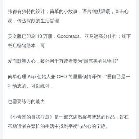
找回密码
|
免密登录
记住登录
张都有独特的设计；简单的小故事，语言幽默温暖，直击心
灵，传达深刻的生活哲理
登录
英文版已印刷 13 万册，Goodreads、亚马逊高分佳作；线下
社交账号登录
书店畅销绘本，可
爱而鼓舞人心，被外网千万读者赞为“最完美的礼物书”
简单心理 App 创始人兼 CEO 简里里倾情译作：“爱自己是一
种动态的、可以练习，
也需要练习的能力
《小青蛙的自我疗愈》是一部充满温馨与智慧的作品，旨在
帮助读者在繁忙的生活中找到平衡与内心的宁静。