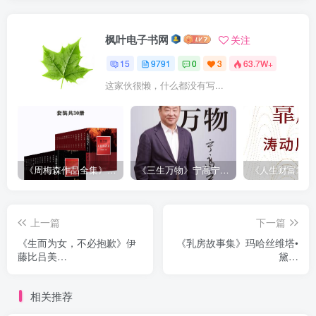
枫叶电子书网
关注
15
9791
0
3
63.7W+
这家伙很懒，什么都没有写...
《周梅森作品全集》[共30册]
《三生万物》宁高宁（epub+mobi+azw3+pdf）
上一篇
下一篇
《生而为女，不必抱歉》伊
《乳房故事集》玛哈丝维塔•
藤比吕美
黛维
（epub+mobi+azw3+pdf）
（epub+mobi+azw3+pdf）
相关推荐