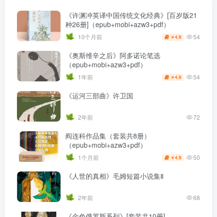
《许渊冲英译中国传统文化经典》[百岁版21
种26册]（epub+mobi+azw3+pdf）
54
10个月前
4.9
￥
《奥斯维辛之后》阿多诺论笔选
（epub+mobi+azw3+pdf）
54
1年前
4.9
￥
《运河三部曲》许卫国
2年前
72
阎连科作品集（套装共8册）
（epub+mobi+azw3+pdf）
50
1个月前
4.9
￥
《人世的真相》毛姆短篇小说集Ⅱ
2年前
68
《金色俄罗斯系列》[套装共10册]