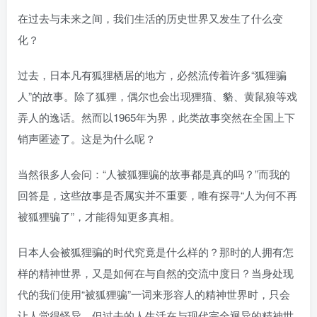
找回密码
|
免密登录
记住登录
在过去与未来之间，我们生活的历史世界又发生了什么变
化？
登录
过去，日本凡有狐狸栖居的地方，必然流传着许多“狐狸骗
社交账号登录
人”的故事。除了狐狸，偶尔也会出现狸猫、貉、黄鼠狼等戏
弄人的逸话。然而以1965年为界，此类故事突然在全国上下
销声匿迹了。这是为什么呢？
当然很多人会问：“人被狐狸骗的故事都是真的吗？”而我的
回答是，这些故事是否属实并不重要，唯有探寻“人为何不再
被狐狸骗了”，才能得知更多真相。
日本人会被狐狸骗的时代究竟是什么样的？那时的人拥有怎
样的精神世界，又是如何在与自然的交流中度日？当身处现
代的我们使用“被狐狸骗”一词来形容人的精神世界时，只会
让人觉得怪异。但过去的人生活在与现代完全迥异的精神世