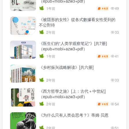
（epub+mobi+azw3+pdf）
49
1年前
4.9
￥
《被隱形的女性》從各式數據看女性受到的
不公對待
2年前
33
《医生们的“人类学观察笔记“》[共7册]
（epub+mobi+azw3+pdf）
41
1年前
4.9
￥
《乡村振兴战略解读》[共六册]
2年前
33
《西方哲學之旅》[上：古代＋中世紀]
（epub+mobi+azw3+pdf）
54
2年前
4.9
￥
《为什么只有人类会思考？》蒂姆·贝恩
2年前
51