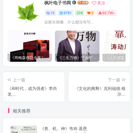
枫叶电子书网
关注
15
9791
0
3
63.7W+
这家伙很懒，什么都没有写...
《周梅森作品全集》[共30册]
《三生万物》宁高宁（epub+mobi+azw3+pdf）
上一篇
下一篇
《AI时代，成为强者》李尚
《文化的阐释》克利福德·格
龙
尔茨
（epub+mobi+azw3+pdf）
（epub+mobi+azw3+pdf）
相关推荐
《兽、机、神》韦布·基恩