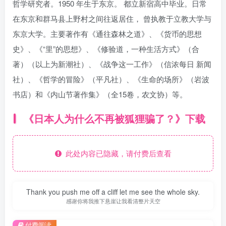
哲学研究者。1950 年生于东京。 都立新宿高中毕业。日常
在东京和群马县上野村之间往返居住， 曾执教于立教大学与
东京大学。主要著作有《通往森林之道》、《货币的思想
史》、《“里”的思想》、《修验道，一种生活方式》（合
著）（以上为新潮社）、《战争这一工作》（信浓每日 新闻
社）、《哲学的冒险》（平凡社）、《生命的场所》（岩波
书店）和《内山节著作集》（全15卷，农文协）等。
《日本人为什么不再被狐狸骗了？》下载
此处内容已隐藏，请付费后查看
Thank you push me off a cliff let me see the whole sky.
感谢你将我推下悬崖让我看清整片天空
付费阅读