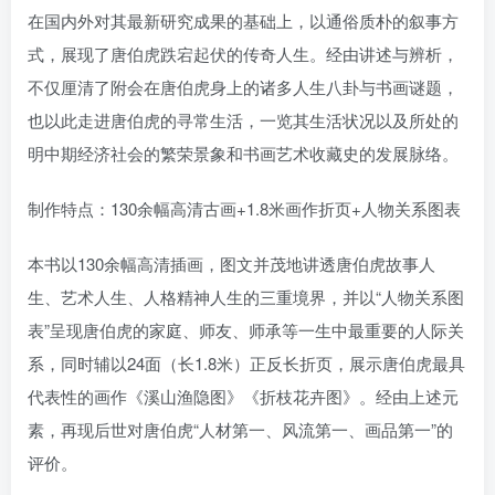
在国内外对其最新研究成果的基础上，以通俗质朴的叙事方
式，展现了唐伯虎跌宕起伏的传奇人生。经由讲述与辨析，
不仅厘清了附会在唐伯虎身上的诸多人生八卦与书画谜题，
也以此走进唐伯虎的寻常生活，一览其生活状况以及所处的
明中期经济社会的繁荣景象和书画艺术收藏史的发展脉络。
制作特点：130余幅高清古画+1.8米画作折页+人物关系图表
本书以130余幅高清插画，图文并茂地讲透唐伯虎故事人
生、艺术人生、人格精神人生的三重境界，并以“人物关系图
表”呈现唐伯虎的家庭、师友、师承等一生中最重要的人际关
系，同时辅以24面（长1.8米）正反长折页，展示唐伯虎最具
代表性的画作《溪山渔隐图》《折枝花卉图》。经由上述元
素，再现后世对唐伯虎“人材第一、风流第一、画品第一”的
评价。