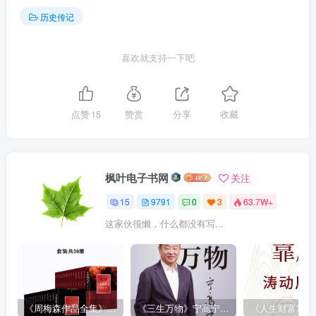
历史传记
喜欢就支持一下吧
点赞
15
赞赏
分享
收藏
枫叶电子书网
关注
15
9791
0
3
63.7W+
这家伙很懒，什么都没有写...
《周梅森作品全集》[共30册]
《三生万物》宁高宁（epub+mobi+azw3+pdf）