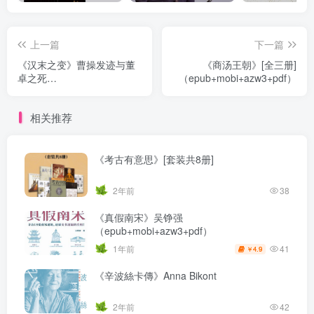
上一篇
下一篇
《汉末之变》曹操发迹与董
《商汤王朝》[全三册]
卓之死
（epub+mobi+azw3+pdf）
（epub+mobi+azw3+pdf）
相关推荐
《考古有意思》[套装共8册]
2年前
38
《真假南宋》吴铮强
（epub+mobi+azw3+pdf）
41
1年前
4.9
￥
《辛波絲卡傳》Anna Bikont
2年前
42