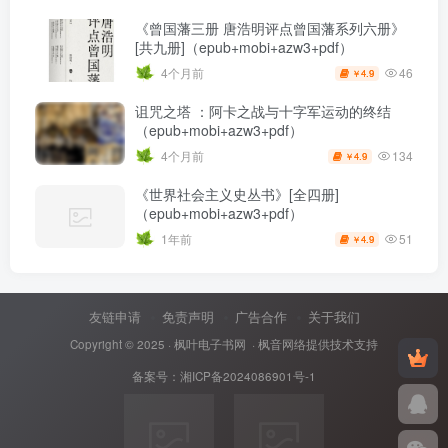
《曾国藩三册 唐浩明评点曾国藩系列六册》
[共九册]（epub+mobi+azw3+pdf）
46
4个月前
4.9
￥
诅咒之塔 ：阿卡之战与十字军运动的终结
（epub+mobi+azw3+pdf）
134
4个月前
4.9
￥
《世界社会主义史丛书》[全四册]
（epub+mobi+azw3+pdf）
51
1年前
4.9
￥
友链申请
免责声明
广告合作
关于我们
Copyright © 2025 ·
枫叶电子书网
· 枫音网络提供技术支持
备案号：
湘ICP备2024086901号-1