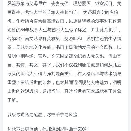
风流形象与父母早亡、丧妻丧侄、理想覆灭、继室反目、卖
找回密码
|
免密登录
记住登录
画谋生、悲情离世的苦难人生相勾连。 为还原真实的唐伯
虎，作者结合百余幅高清古画，以通俗晓畅的叙事对其跌宕
登录
短暂的54年故事人生与艺术人生做了详述，并由此为抓手，
社交账号登录
勾勒出江南文艺界群英雅集、交游唱和、践别往还的生活情
景，吴越之地文化兴盛、书画市场蓬勃发展的社会风貌，以
及明中期科场、官界、文艺圈错综交织的人际关系。借由其
画、其诗、其文、其字，我们不仅看到唐伯虎是如何从几近
毁灭的至暗人生竭力挣扎走向重生，在人格精神与艺术领域
重塑了留给后世的印象，也对其通透洒脱的人格魅力，洞明
出世的达观思想，超越当时、直达当世的艺术成就有了具象
了解。
以极尽通透之笔墨，尽书千载之风流
时代不曾更改他，他却深刻影响后世500年