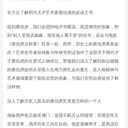
全方位了解明代天才艺术家唐伯虎的必读之书
提到唐伯虎，我们会想到他才华横溢、风流倜傥的形象，想
到“别人笑我忒疯癫，我笑他人看不穿”的佳句，还会与电影
《唐伯虎点秋香》联系一处。然而，历史上的唐伯虎果真如
此？艺术史学者孙炜集10年研究积淀创作了这部关于明代才
子唐伯虎的全景式人物传记，带领我们深入了解到命运困顿
的唐伯虎如何从至暗人生竭力挣扎走向重生，在人格精神与
艺术领域重塑了留给后世的形象，为我们关照自身提供了鲜
活样例。
深入了解历史上真实的唐伯虎究竟是怎样的一个人
他纵情声色又皈依佛门，放荡不羁又认同儒理；至情至性又
至亲至孝，渴求功名又向往自由。他是落魄奇才，是风流狂