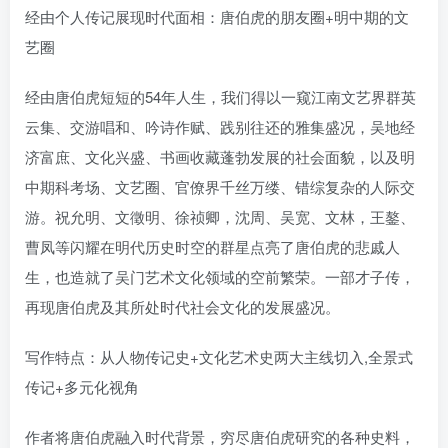
经由个人传记展现时代面相：唐伯虎的朋友圈+明中期的文
艺圈
经由唐伯虎短短的54年人生，我们得以一窥江南文艺界群英
云集、交游唱和、吟诗作赋、践别往还的雅集盛况，吴地经
济富庶、文化兴盛、书画收藏蓬勃发展的社会面貌，以及明
中期科考场、文艺圈、官僚界千丝万缕、错综复杂的人际交
游。祝允明、文徵明、徐祯卿，沈周、吴宽、文林，王鏊、
曹凤等闪耀在明代历史时空的群星点亮了唐伯虎的悲戚人
生，也造就了吴门艺术文化领域的空前繁荣。一部才子传，
再现唐伯虎及其所处时代社会文化的发展盛况。
写作特点：从人物传记史+文化艺术史两大主线切入,全景式
传记+多元化视角
作者将唐伯虎融入时代背景，穷尽唐伯虎研究的各种史料，