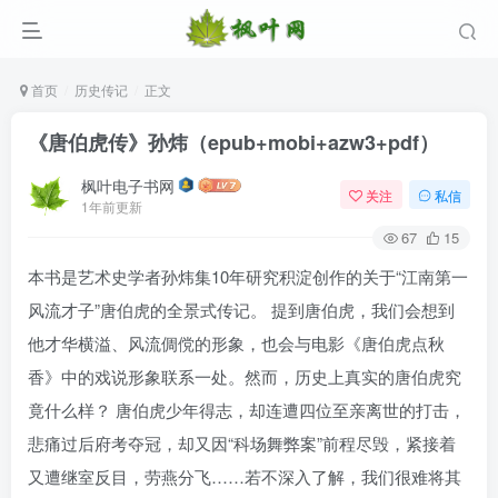
首页
历史传记
正文
《唐伯虎传》孙炜（epub+mobi+azw3+pdf）
枫叶电子书网
关注
私信
1年前更新
67
15
本书是艺术史学者孙炜集10年研究积淀创作的关于“江南第一
风流才子”唐伯虎的全景式传记。 提到唐伯虎，我们会想到
登录
他才华横溢、风流倜傥的形象，也会与电影《唐伯虎点秋
没有账号？立即注册
香》中的戏说形象联系一处。然而，历史上真实的唐伯虎究
竟什么样？ 唐伯虎少年得志，却连遭四位至亲离世的打击，
用户名/手机号/邮箱
悲痛过后府考夺冠，却又因“科场舞弊案”前程尽毁，紧接着
又遭继室反目，劳燕分飞……若不深入了解，我们很难将其
登录密码