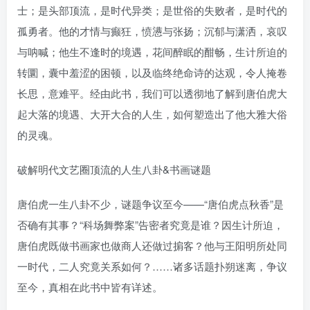
士；是头部顶流，是时代异类；是世俗的失败者，是时代的
孤勇者。他的才情与癫狂，愤懑与张扬；沉郁与潇洒，哀叹
与呐喊；他生不逢时的境遇，花间醉眠的酣畅，生计所迫的
转圜，囊中羞涩的困顿，以及临终绝命诗的达观，令人掩卷
长思，意难平。经由此书，我们可以透彻地了解到唐伯虎大
起大落的境遇、大开大合的人生，如何塑造出了他大雅大俗
的灵魂。
破解明代文艺圈顶流的人生八卦&书画谜题
唐伯虎一生八卦不少，谜题争议至今——“唐伯虎点秋香”是
否确有其事？“科场舞弊案”告密者究竟是谁？因生计所迫，
唐伯虎既做书画家也做商人还做过掮客？他与王阳明所处同
一时代，二人究竟关系如何？……诸多话题扑朔迷离，争议
至今，真相在此书中皆有详述。