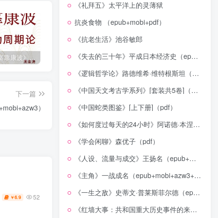
《礼拜五》太平洋上的灵薄狱
抗炎食物 （epub+mobi+pdf）
《抗老生活》池谷敏郎
《失去的三十年》平成日本经济史（epub+mobi+azw3+pdf）
《人生财富靠康波》波动周期论（epub+mobi+azw3+pdf）
《人类新史》一次改写人类命运的尝试（epub+mobi+azw3+pdf）
《在峡江的转弯处》陈行甲
《逻辑哲学论》路德维希·维特根斯坦（epub+mobi+azw3+pdf）
《中国天文考古学系列》[套装共5卷]（epub+mobi+azw3+pdf）
下一篇
《中国蛇类图鉴》[上下册]（pdf）
obi+azw3）
《如何度过每天的24小时》阿诺德·本涅特（epub+mobi+azw3+pdf）
《学会闲聊》森优子（pdf）
《人设、流量与成交》王扬名（epub+mobi+azw3+pdf）
《主角》一战成名（epub+mobi+azw3+pdf）
《一生之敌》史蒂文·普莱斯菲尔德（epub+mobi+azw3+pdf）
52
6.9
￥
《红墙大事：共和国重大历史事件的来龙去脉》（全二册）（pdf）