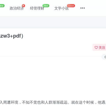
New
Well
Good
政治经济
经管理财
文学小说
w3+pdf）
关注
登录
没有账号？立即注册
入周遭环境，不知不觉也和人群渐渐疏远。就在这个时候，他遇