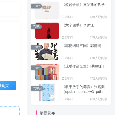
《超越金融》索罗斯的哲学
TOP6
2年前
489人已阅读
《六个凶手》李师江
TOP7
2年前
479人已阅读
《郭德纲讲三国》郭德纲
TOP8
2年前
478人已阅读
《琼瑶作品全集》[共60册]
TOP9
2年前
472人已阅读
录购买
《敢于放手的养育》张嘉栗
TOP10
（epub+mobi+azw3+pdf）
2年前
453人已阅读
最新发布