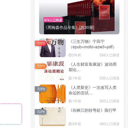
874人已阅读
《周梅森作品全集》[共30册]
《三生万物》宁高宁
TOP2
（epub+mobi+azw3+pdf）
2年前
569人已阅读
《人生财富靠康波》波动周
TOP3
期论
（epub+mobi+azw3+pdf）
1年前
535人已阅读
《人类新史》一次改写人类
TOP4
命运的尝试
（epub+mobi+azw3+pdf）
1年前
500人已阅读
《在峡江的转弯处》陈行甲
TOP5
2年前
490人已阅读