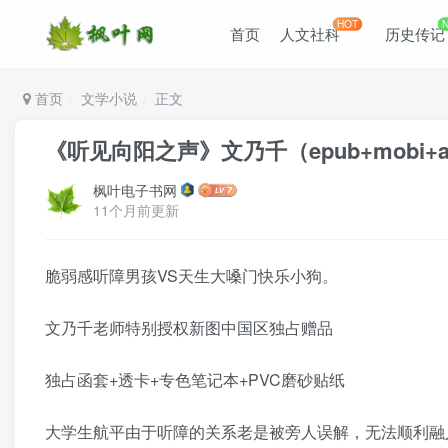
HOT
首页
人文社科
历史传记
首页
文学小说
正文
《听见向阳之声》文乃千（epub+mobi+az
枫叶电子书网
11个月前更新
脆弱感听障男孩VS天生大嗓门快乐小狗。
文乃千老师特别授权新图中国区独占赠品
独占函套+透卡+专色笔记本+PVC磨砂贴纸
大学生航平由于听障的关系老是被旁人误解，无法顺利融