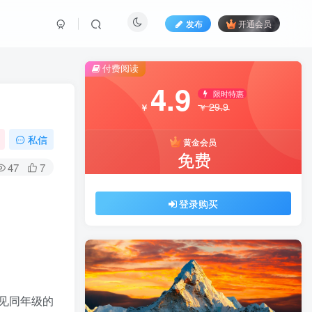
发布
开通会员
付费阅读
4.9
限时特惠
29.9
￥
￥
私信
黄金会员
免费
47
7
登录购买
见同年级的