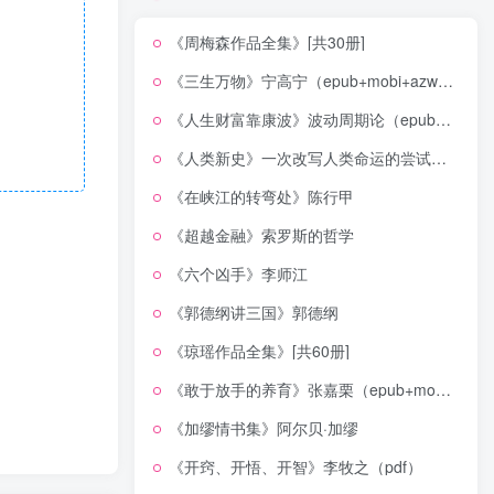
《周梅森作品全集》[共30册]
《三生万物》宁高宁（epub+mobi+azw3+pdf）
《人生财富靠康波》波动周期论（epub+mobi+azw3+pdf）
《人类新史》一次改写人类命运的尝试（epub+mobi+azw3+pdf）
《在峡江的转弯处》陈行甲
《超越金融》索罗斯的哲学
《六个凶手》李师江
《郭德纲讲三国》郭德纲
《琼瑶作品全集》[共60册]
《敢于放手的养育》张嘉栗（epub+mobi+azw3+pdf）
《加缪情书集》阿尔贝·加缪
《开窍、开悟、开智》李牧之（pdf）