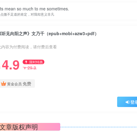
nts mean so much to me sometimes.
一点微不足道的肯定，对我却意义非凡
《听见向阳之声》文乃千（epub+mobi+azw3+pdf）
此内容为付费阅读，请付费后查看
4.9
限时特惠
29.9
￥
￥
免费
黄金会员
登
文章版权声明