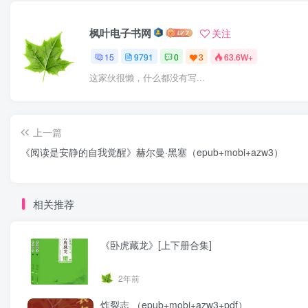
枫叶电子书网
关注
15
9791
0
3
63.6W+
这家伙很懒，什么都没有写...
上一篇
《阅读是安静的自我觉醒》赫尔曼·黑塞（epub+mobi+azw3）
相关推荐
《卧虎藏龙》[上下册合集]
2年前
炸裂志 （epub+mobi+azw3+pdf）